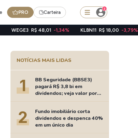
3
e
PRO
Carteira
R$ 48,01
-1,34%
KLBN11
R$ 18,00
-3,79%
TAEE11
R
squisar
NOTÍCIAS MAIS LIDAS
FII
TRXF11
1
BB Seguridade (BBSE3)
pagará R$ 3,8 bi em
dividendos; veja valor por
ação
edas
Ideias
2
Fundo imobiliário corta
Agenda de Dividendos
dividendos e despenca 40%
Radar do Dividendo Inteligente
em um único dia
oin - BNB
Carteiras Recomendadas