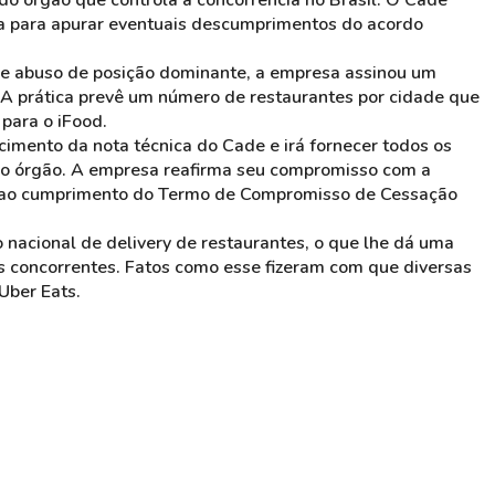
do órgão que controla a concorrência no Brasil. O Cade
ma para apurar eventuais descumprimentos do acordo
de abuso de posição dominante, a empresa assinou um
. A prática prevê um número de restaurantes por cidade que
para o iFood.
cimento da nota técnica do Cade e irá fornecer todos os
lo órgão. A empresa reafirma seu compromisso com a
ão ao cumprimento do Termo de Compromisso de Cessação
nacional de delivery de restaurantes, o que lhe dá uma
s concorrentes. Fatos como esse fizeram com que diversas
Uber Eats.