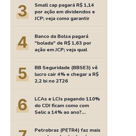
Comparador de Ativos
3
Small cap pagará R$ 1,14
As Ações Mais Buscadas
por ação em dividendos e
JCP; veja como garantir
Guia do Iniciante
4
Banco da Bolsa pagará
"bolada" de R$ 1,63 por
ação em JCP; veja qual
5
BB Seguridade (BBSE3) vê
lucro cair 4% e chegar a R$
2,2 bi no 2T26
6
LCAs e LCIs pagando 110%
do CDI ficam como com
Selic a 14% ao ano?
Fizemos as contas
Petrobras (PETR4) faz mais