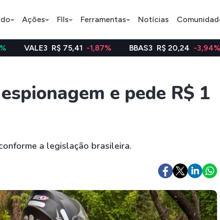
ado
Ações
FIIs
Ferramentas
Notícias
Comunidad
R$ 75,41
-1,87%
BBAS3
R$ 20,24
-3,94%
WEGE3
Pe
e espionagem e pede R$ 1
Índice
Ação
Ação
Bradesco
Petrobras
Axia
conforme a legislação brasileira.
ETFs
Stocks
Criptomo
BOVA11
Tesla
Bitcoin
IVVB11
Apple
Ethereum
SMAL11
Amazon
Binance C