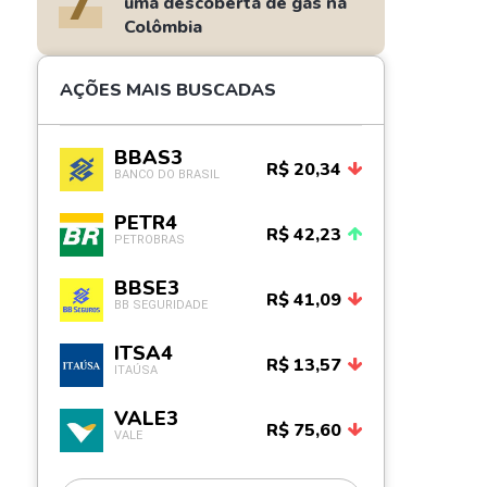
7
uma descoberta de gás na
Colômbia
AÇÕES MAIS BUSCADAS
BBAS3
R$ 20,34
BANCO DO BRASIL
PETR4
R$ 42,23
PETROBRAS
BBSE3
R$ 41,09
BB SEGURIDADE
ITSA4
R$ 13,57
ITAÚSA
VALE3
R$ 75,60
VALE