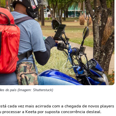
HASH11
Google
Dogecoin
GOLD11
Meta
Solana
XINA11
Coca-Cola
Cardano
Ver todos
Ver todos
Ver todos
des do país (Imagem: Shutterstuck)
 está cada vez mais acirrada com a chegada de novos players
iu processar a Keeta por suposta concorrência desleal.