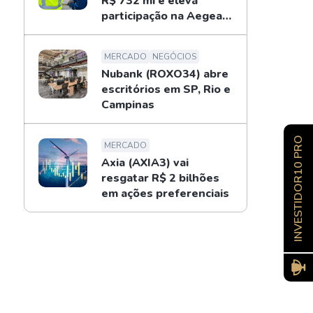
R$ 732 mi e eleva
participação na Aegea
para 14%
MERCADO
NEGÓCIOS
Nubank (ROXO34) abre
escritórios em SP, Rio e
Campinas
INVESTIDOR10 PRO
MERCADO
Axia (AXIA3) vai
resgatar R$ 2 bilhões
em ações preferenciais