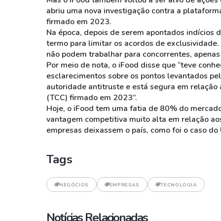
Mas o iFood também voltou a ser alvo de ações 
abriu uma nova investigação contra a platafor
firmado em 2023.
Na época, depois de serem apontados indícios 
termo para limitar os acordos de exclusividade
não podem trabalhar para concorrentes, apenas 
Por meio de nota, o iFood disse que “teve conhe
esclarecimentos sobre os pontos levantados pe
autoridade antitruste e está segura em relaç
(TCC) firmado em 2023”.
Hoje, o iFood tem uma fatia de 80% do mercado 
vantagem competitiva muito alta em relação ao
empresas deixassem o país, como foi o caso do 
Tags
NEGÓCIOS
EMPRESAS
TECNOLOGIA
Notícias Relacionadas