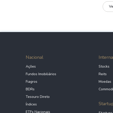
Ve
Nacional
Interna
Ações
Stocks
Fundos Imobiliários
Reits
Fiagros
Moedas
BDRs
Commodi
Tesouro Direto
Startu
Índices
ETFs Nacionais
Startups