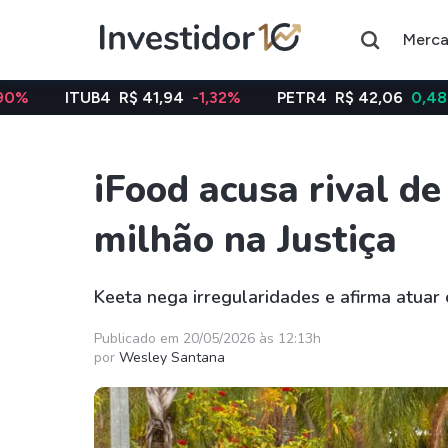
Merc
4
R$ 41,94
-1,32%
PETR4
R$ 42,06
0,48%
VALE3
iFood acusa rival d
Assuntos do momento
milhão na Justiça
Índice
Índice
Ibovespa
Selic
Keeta nega irregularidades e afirma atuar 
Ações
FIIs
Publicado em 20/05/2026 às 12:13h
por
Wesley Santana
Taesa
XPML11
Itausa
RECR11
Ambev
HGLG11