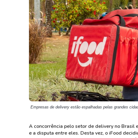
Weg
XPLG11
Klabin
KNRI11
Petrobrás
KNCR11
Ver todos
Ver todos
Empresas de delivery estão espalhadas pelas grandes cida
A concorrência pelo setor de delivery no Brasil
e a disputa entre eles. Desta vez, o iFood decid