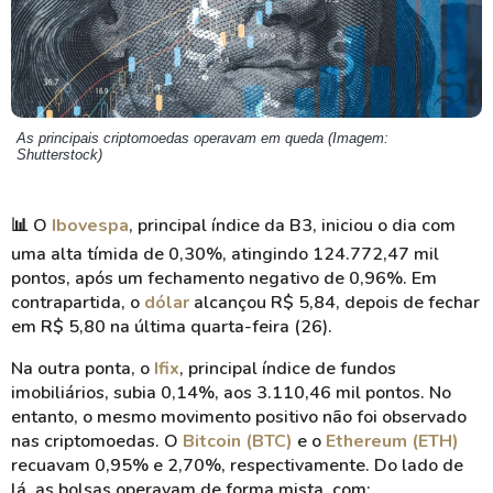
As principais criptomoedas operavam em queda (Imagem:
Shutterstock)
📊 O
Ibovespa
, principal índice da B3, iniciou o dia com
uma alta tímida de 0,30%, atingindo 124.772,47 mil
pontos, após um fechamento negativo de 0,96%. Em
contrapartida, o
dólar
alcançou R$ 5,84, depois de fechar
em R$ 5,80 na última quarta-feira (26).
Na outra ponta, o
Ifix
, principal índice de fundos
imobiliários, subia 0,14%, aos 3.110,46 mil pontos. No
entanto, o mesmo movimento positivo não foi observado
nas criptomoedas. O
Bitcoin (BTC)
e o
Ethereum (ETH)
recuavam 0,95% e 2,70%, respectivamente. Do lado de
lá, as bolsas operavam de forma mista, com: