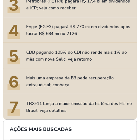
3
Petrobras (PETR4) pagará R$ 17,4 bi em dividendos
e JCP; veja como receber
4
Engie (EGIE3) pagará R$ 770 mi em dividendos após
lucrar R$ 694 mi no 2T26
5
CDB pagando 105% do CDI não rende mais 1% ao
mês com nova Selic; veja retorno
6
Mais uma empresa da B3 pede recuperação
extrajudicial; conheça
7
TRXF11 lança a maior emissão da história dos FIIs no
Brasil; veja detalhes
AÇÕES MAIS BUSCADAS