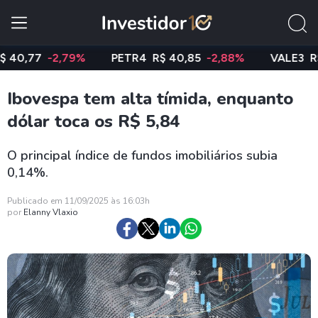
77
-2,79%
PETR4
R$ 40,85
-2,88%
VALE3
R$ 74,
Ibovespa tem alta tímida, enquanto
dólar toca os R$ 5,84
O principal índice de fundos imobiliários subia
0,14%.
Publicado em 11/09/2025 às 16:03h
por
Elanny Vlaxio