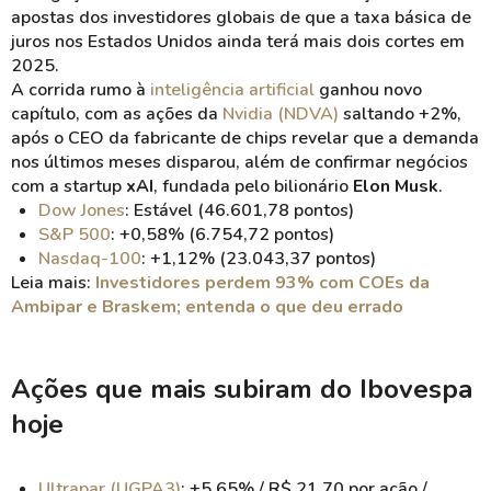
apostas dos investidores globais de que a taxa básica de
juros nos Estados Unidos ainda terá mais dois cortes em
2025.
A corrida rumo à
inteligência artificial
ganhou novo
capítulo, com as ações da
Nvidia (NDVA)
saltando +2%,
após o CEO da fabricante de chips revelar que a demanda
nos últimos meses disparou, além de confirmar negócios
com a startup
xAI
, fundada pelo bilionário
Elon Musk
.
Dow Jones
: Estável (46.601,78 pontos)
S&P 500
: +0,58% (6.754,72 pontos)
Nasdaq-100
: +1,12% (23.043,37 pontos)
Leia mais:
Investidores perdem 93% com COEs da
Ambipar e Braskem; entenda o que deu errado
Ações que mais subiram do Ibovespa
hoje
Ultrapar (UGPA3)
: +5,65% / R$ 21,70 por ação /