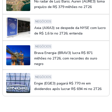
No radar de Luiz Barsi, Auren (AURE3) toma
prejuízo de R$ 379 milhões no 2T26
NEGÓCIOS
Axia (AXIA3) se despede da NYSE com lucro
de R$ 1,6 bi no 2T26; entenda
NEGÓCIOS
Brava Energia (BRAV3) lucra R$ 871
milhões no 2T26, com recordes do ouro
negro
NEGÓCIOS
Engie (EGIE3) pagará R$ 770 mi em
dividendos após lucrar R$ 694 mi no 2T26