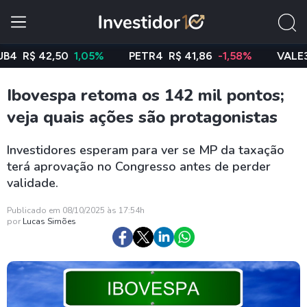
$ 42,50
1,05%
PETR4
R$ 41,86
-1,58%
VALE3
R$ 7
Ibovespa retoma os 142 mil pontos;
veja quais ações são protagonistas
Investidores esperam para ver se MP da taxação
terá aprovação no Congresso antes de perder
validade.
Publicado em 08/10/2025 às 17:54h
por
Lucas Simões