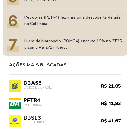
6
Petrobras (PETR4) faz mais uma descoberta de gás
na Colômbia
7
Lucro da Marcopolo (POMO4) encolhe 15% no 2T25
e soma R$ 271 milhões
AÇÕES MAIS BUSCADAS
BBAS3
R$ 21,05
BANCO DO BRASIL
PETR4
R$ 41,93
PETROBRAS
BBSE3
R$ 41,67
BB SEGURIDADE