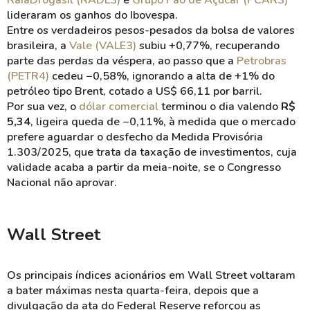
RaiaDrogasil (RADL3)
e
Grupo Pão de Açúcar (PCAR3)
lideraram os ganhos do Ibovespa.
Entre os verdadeiros pesos-pesados da bolsa de valores
brasileira, a
Vale (VALE3)
subiu +0,77%, recuperando
parte das perdas da véspera, ao passo que a
Petrobras
(PETR4)
cedeu −0,58%, ignorando a alta de +1% do
petróleo tipo Brent, cotado a US$ 66,11 por barril.
Por sua vez, o
dólar comercial
terminou o dia valendo
R$
5,34
, ligeira queda de −0,11%, à medida que o mercado
prefere aguardar o desfecho da Medida Provisória
1.303/2025, que trata da taxação de investimentos, cuja
validade acaba a partir da meia-noite, se o Congresso
Nacional não aprovar.
Wall Street
Os principais índices acionários em Wall Street voltaram
a bater máximas nesta quarta-feira, depois que a
divulgação da ata do Federal Reserve reforçou as