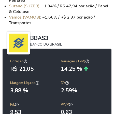
Petróleo
Suzano (SUZB3)
: −1,94% / R$ 47,94 por ação / Papel
& Celulose
Vamos (VAMO3)
: −1,66% / R$ 2,97 por ação /
Transportes
BBAS3
BANCO DO BRASIL
Cotação
Variação (12M)
R$ 21,05
14,25 %
Margem Líquida
DY
3,88 %
2.59%
P/L
P/VP
9,53
0,63