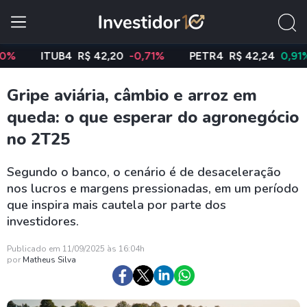
ITUB4
R$ 42,20
-0,71%
PETR4
R$ 42,24
0,91%
Gripe aviária, câmbio e arroz em
queda: o que esperar do agronegócio
no 2T25
Segundo o banco, o cenário é de desaceleração
nos lucros e margens pressionadas, em um período
que inspira mais cautela por parte dos
investidores.
Publicado em 11/09/2025 às 16:04h
por
Matheus Silva