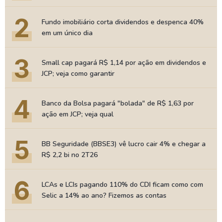
2
Fundo imobiliário corta dividendos e despenca 40%
em um único dia
3
Small cap pagará R$ 1,14 por ação em dividendos e
JCP; veja como garantir
4
Banco da Bolsa pagará "bolada" de R$ 1,63 por
ação em JCP; veja qual
5
BB Seguridade (BBSE3) vê lucro cair 4% e chegar a
R$ 2,2 bi no 2T26
6
LCAs e LCIs pagando 110% do CDI ficam como com
Selic a 14% ao ano? Fizemos as contas