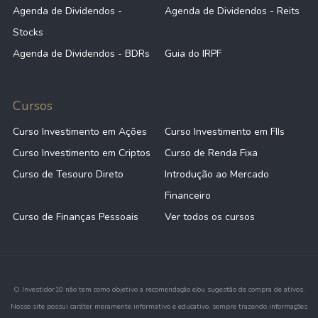
Agenda de Dividendos -
Agenda de Dividendos - Reits
Stocks
Agenda de Dividendos - BDRs
Guia do IRPF
Cursos
Curso Investimento em Ações
Curso Investimento em FIIs
Curso Investimento em Criptos
Curso de Renda Fixa
Curso de Tesouro Direto
Introdução ao Mercado
Financeiro
Curso de Finanças Pessoais
Ver todos os cursos
O Investidor10 não tem como objetivo a recomendação e/ou sugestão de compra de ativos.
Nosso site possui caráter meramente informativo e educativo, sempre trazendo informações