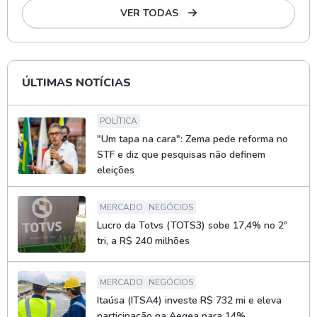
VER TODAS
ÚLTIMAS NOTÍCIAS
POLÍTICA
"Um tapa na cara": Zema pede reforma no
STF e diz que pesquisas não definem
eleições
MERCADO
NEGÓCIOS
Lucro da Totvs (TOTS3) sobe 17,4% no 2º
tri, a R$ 240 milhões
MERCADO
NEGÓCIOS
Itaúsa (ITSA4) investe R$ 732 mi e eleva
participação na Aegea para 14%