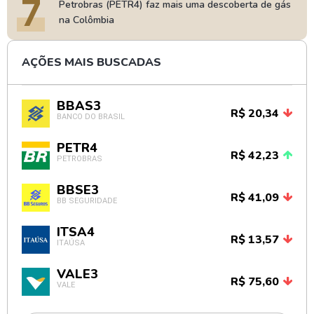
7
Petrobras (PETR4) faz mais uma descoberta de gás
na Colômbia
AÇÕES MAIS BUSCADAS
BBAS3
R$ 20,34
BANCO DO BRASIL
PETR4
R$ 42,23
PETROBRAS
BBSE3
R$ 41,09
BB SEGURIDADE
ITSA4
R$ 13,57
ITAÚSA
VALE3
R$ 75,60
VALE