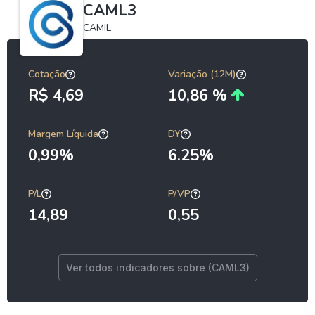
CAML3
CAMIL
Cotação
Variação (12M)
R$ 4,69
10,86 %
Margem Líquida
DY
0,99%
6.25%
P/L
P/VP
14,89
0,55
Ver todos indicadores sobre (CAML3)