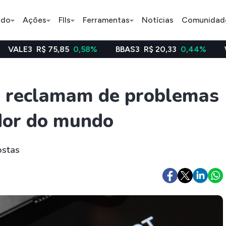
ado
Ações
FIIs
Ferramentas
Notícias
Comunidad
 75,85
0,58%
BBAS3
R$ 20,33
0,44%
WEGE3
R$ 4
Pe
os reclamam de problemas
dor do mundo
Ação
BDR
FII
Bradesco
JBS
TRXF11
ostas
ETFs
Stocks
Criptomo
BOVA11
Tesla
Bitcoin
IVVB11
Apple
Ethereum
SMAL11
Amazon
Binance C