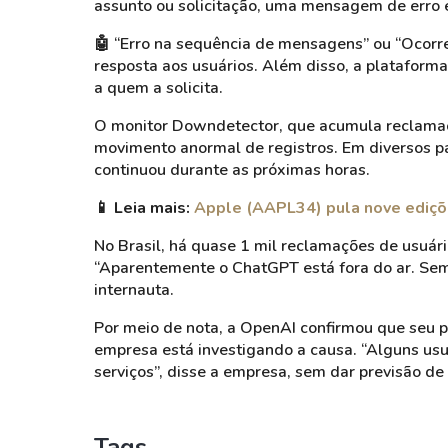
assunto ou solicitação, uma mensagem de erro 
🤖 “Erro na sequência de mensagens” ou “Ocorre
resposta aos usuários. Além disso, a platafor
a quem a solicita.
O monitor Downdetector, que acumula reclamaçõ
movimento anormal de registros. Em diversos pa
continuou durante as próximas horas.
📱
Leia mais:
Apple (AAPL34) pula nove ediçõe
No Brasil, há quase 1 mil reclamações de usuár
“Aparentemente o ChatGPT está fora do ar. Se
internauta.
Por meio de nota, a OpenAI confirmou que seu p
empresa está investigando a causa. “Alguns usu
serviços”, disse a empresa, sem dar previsão d
Tags