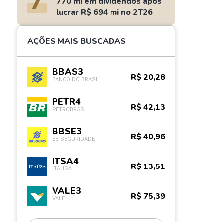
7
770 mi em dividendos após
lucrar R$ 694 mi no 2T26
AÇÕES MAIS BUSCADAS
BBAS3
R$ 20,28
BANCO DO BRASIL
PETR4
R$ 42,13
PETROBRAS
BBSE3
R$ 40,96
BB SEGURIDADE
ITSA4
R$ 13,51
ITAÚSA
VALE3
R$ 75,39
VALE