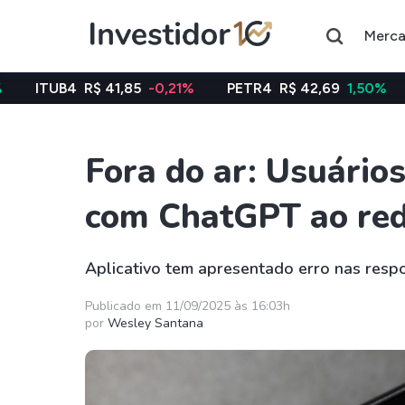
Merc
R$ 41,85
-0,21%
PETR4
R$ 42,69
1,50%
VALE3
R$
Fora do ar: Usuári
Assuntos do momento
com ChatGPT ao re
Índice
Ação
Ibovespa
Petrobras
Aplicativo tem apresentado erro nas resp
Ações
FIIs
Publicado em 11/09/2025 às 16:03h
por
Wesley Santana
Taesa
XPML11
Itausa
RECR11
Ambev
HGLG11