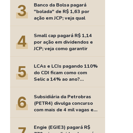
Comparador de Ativos
3
Banco da Bolsa pagará
As Ações Mais Buscadas
"bolada" de R$ 1,63 por
ação em JCP; veja qual
Guia do Iniciante
4
Small cap pagará R$ 1,14
por ação em dividendos e
JCP; veja como garantir
5
LCAs e LCIs pagando 110%
do CDI ficam como com
Selic a 14% ao ano?
Fizemos as contas
6
Subsidiária da Petrobras
(PETR4) divulga concurso
com mais de 4 mil vagas e
salários de até R$ 15 mil
Engie (EGIE3) pagará R$