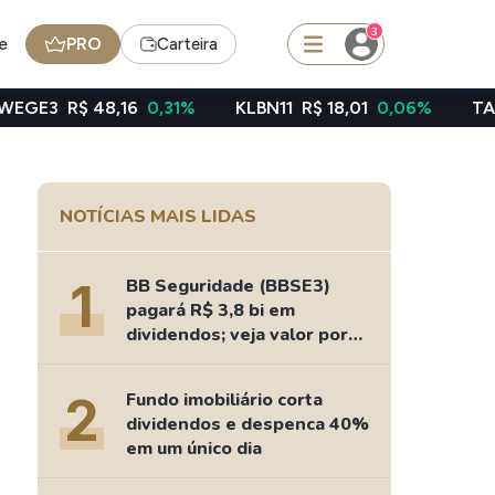
3
e
PRO
Carteira
8,16
0,31%
KLBN11
R$ 18,01
0,06%
TAEE11
R$ 39,
squisar
NOTÍCIAS MAIS LIDAS
Ferramenta
Dividendos
1
BB Seguridade (BBSE3)
pagará R$ 3,8 bi em
dividendos; veja valor por
ação
edas
Ideias
2
Fundo imobiliário corta
Agenda de Dividendos
dividendos e despenca 40%
Radar do Dividendo Inteligente
em um único dia
oin - BNB
Carteiras Recomendadas