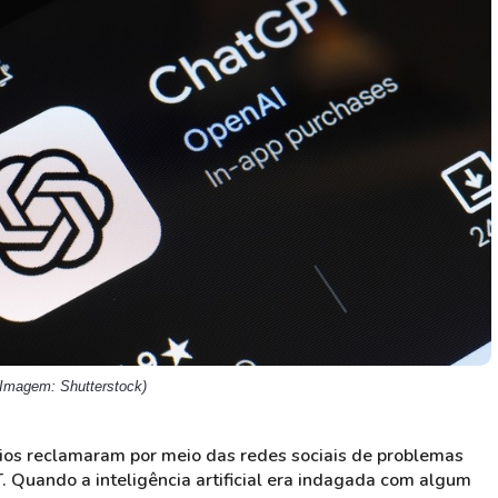
HASH11
Google
Dogecoin
GOLD11
Meta
Solana
XINA11
Coca-Cola
Cardano
Ver todos
Ver todos
Ver todos
 (Imagem: Shutterstock)
rios reclamaram por meio das redes sociais de problemas
 Quando a inteligência artificial era indagada com algum