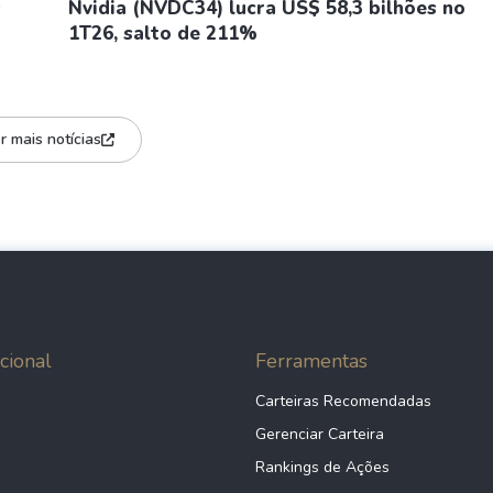
s
Nvidia (NVDC34) lucra US$ 58,3 bilhões no
1T26, salto de 211%
r mais notícias
cional
Ferramentas
Carteiras Recomendadas
Gerenciar Carteira
Rankings de Ações