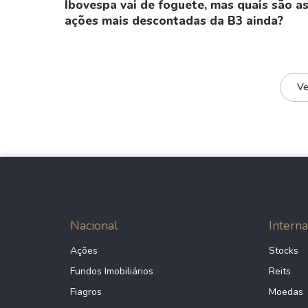
Ibovespa vai de foguete, mas quais são a
ações mais descontadas da B3 ainda?
Ve
Nacional
Interna
Ações
Stocks
Fundos Imobiliários
Reits
Fiagros
Moedas