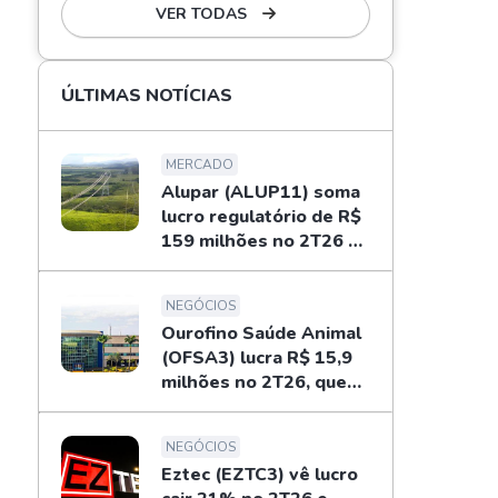
VER TODAS
ÚLTIMAS NOTÍCIAS
MERCADO
Alupar (ALUP11) soma
lucro regulatório de R$
159 milhões no 2T26 e
libera dividendos
NEGÓCIOS
Ourofino Saúde Animal
(OFSA3) lucra R$ 15,9
milhões no 2T26, queda
de 33%
NEGÓCIOS
Eztec (EZTC3) vê lucro