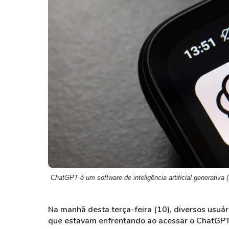
Weg
XPLG11
Klabin
KNRI11
Petrobrás
KNCR11
Ver todos
Ver todos
ChatGPT é um software de inteligência artificial generativa
Na manhã desta terça-feira (10), diversos usuá
que estavam enfrentando ao acessar o ChatGPT.