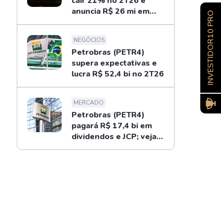
cair 21% no 2T26 e
anuncia R$ 26 mi em
INVESTIDOR10 PRO
dividendos
NEGÓCIOS
Petrobras (PETR4)
supera expectativas e
lucra R$ 52,4 bi no 2T26
MERCADO
Petrobras (PETR4)
pagará R$ 17,4 bi em
dividendos e JCP; veja
como receber