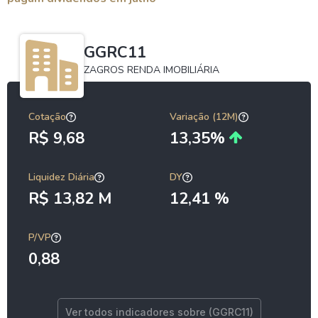
GGRC11
ZAGROS RENDA IMOBILIÁRIA
Cotação
Variação (12M)
R$ 9,68
13,35%
Liquidez Diária
DY
R$ 13,82 M
12,41 %
P/VP
0,88
Ver todos indicadores sobre (GGRC11)