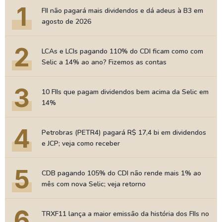
1
FII não pagará mais dividendos e dá adeus à B3 em
agosto de 2026
2
LCAs e LCIs pagando 110% do CDI ficam como com
Selic a 14% ao ano? Fizemos as contas
3
10 FIIs que pagam dividendos bem acima da Selic em
14%
4
Petrobras (PETR4) pagará R$ 17,4 bi em dividendos
e JCP; veja como receber
5
CDB pagando 105% do CDI não rende mais 1% ao
mês com nova Selic; veja retorno
6
TRXF11 lança a maior emissão da história dos FIIs no