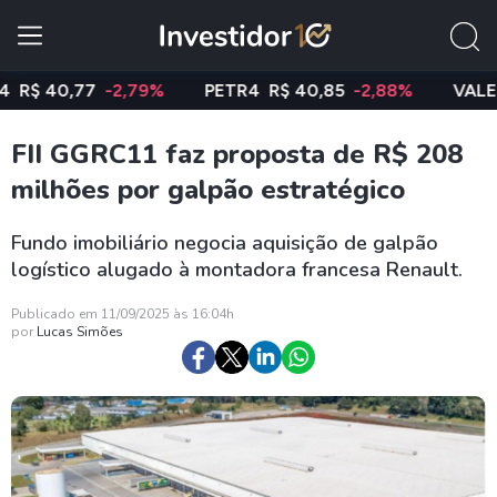
 40,77
-2,79%
PETR4
R$ 40,85
-2,88%
VALE3
R$
FII GGRC11 faz proposta de R$ 208
milhões por galpão estratégico
Fundo imobiliário negocia aquisição de galpão
logístico alugado à montadora francesa Renault.
Publicado em 11/09/2025 às 16:04h
por
Lucas Simões