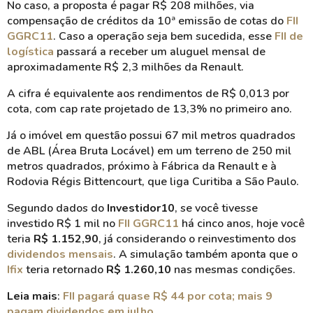
No caso, a proposta é pagar R$ 208 milhões, via
compensação de créditos da 10ª emissão de cotas do
FII
GGRC11
. Caso a operação seja bem sucedida, esse
FII de
logística
passará a receber um aluguel mensal de
aproximadamente R$ 2,3 milhões da Renault.
A cifra é equivalente aos rendimentos de R$ 0,013 por
cota, com cap rate projetado de 13,3% no primeiro ano.
Já o imóvel em questão possui 67 mil metros quadrados
de ABL (Área Bruta Locável) em um terreno de 250 mil
metros quadrados, próximo à Fábrica da Renault e à
Rodovia Régis Bittencourt, que liga Curitiba a São Paulo.
Segundo dados do
Investidor10
, se você tivesse
investido R$ 1 mil no
FII GGRC11
há cinco anos, hoje você
teria
R$ 1.152,90
, já considerando o reinvestimento dos
dividendos mensais
. A simulação também aponta que o
Ifix
teria retornado
R$ 1.260,10
nas mesmas condições.
Leia mais
:
FII pagará quase R$ 44 por cota; mais 9
pagam dividendos em julho