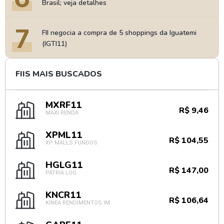
Brasil; veja detalhes
7
FII negocia a compra de 5 shoppings da Iguatemi
(IGTI11)
FIIS MAIS BUSCADOS
MXRF11
R$ 9,46
MAXI RENDA
XPML11
R$ 104,55
XP MALLS FUNDOS
HGLG11
R$ 147,00
PÁTRIA LOG
KNCR11
R$ 106,64
KINEA RENDIMENTOS IM