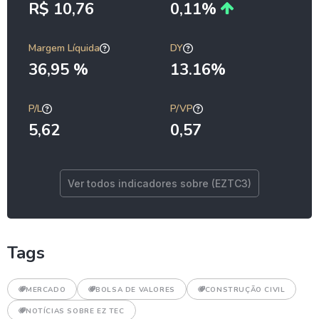
R$ 10,76
0,11%
Margem Líquida
DY
36,95 %
13.16%
P/L
P/VP
5,62
0,57
Ver todos indicadores sobre (EZTC3)
Tags
MERCADO
BOLSA DE VALORES
CONSTRUÇÃO CIVIL
NOTÍCIAS SOBRE EZ TEC