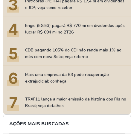
3
Petrobras (PETR4) pagará R$ 17,4 bi em dividendos
e JCP; veja como receber
4
Engie (EGIE3) pagará R$ 770 mi em dividendos após
lucrar R$ 694 mi no 2T26
5
CDB pagando 105% do CDI não rende mais 1% ao
mês com nova Selic; veja retorno
6
Mais uma empresa da B3 pede recuperação
extrajudicial; conheça
7
TRXF11 lança a maior emissão da história dos FIIs no
Brasil; veja detalhes
AÇÕES MAIS BUSCADAS