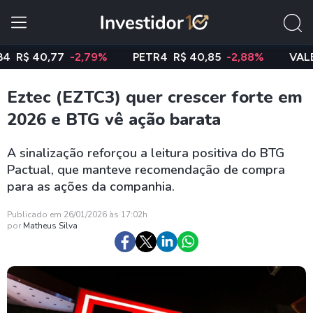
 40,77
-2,79%
PETR4
R$ 40,85
-2,88%
VALE3
R$
Eztec (EZTC3) quer crescer forte em
2026 e BTG vê ação barata
A sinalização reforçou a leitura positiva do BTG
Pactual, que manteve recomendação de compra
para as ações da companhia.
Publicado em 26/01/2026 às 17:02h
por
Matheus Silva