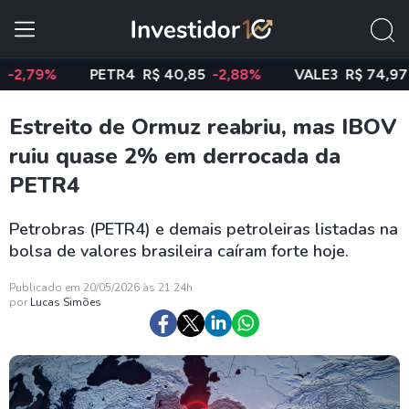
9%
PETR4
R$ 40,85
-2,88%
VALE3
R$ 74,97
-0,5
Estreito de Ormuz reabriu, mas IBOV
ruiu quase 2% em derrocada da
PETR4
Petrobras (PETR4) e demais petroleiras listadas na
bolsa de valores brasileira caíram forte hoje.
Publicado em 20/05/2026 às 21:24h
por
Lucas Simões