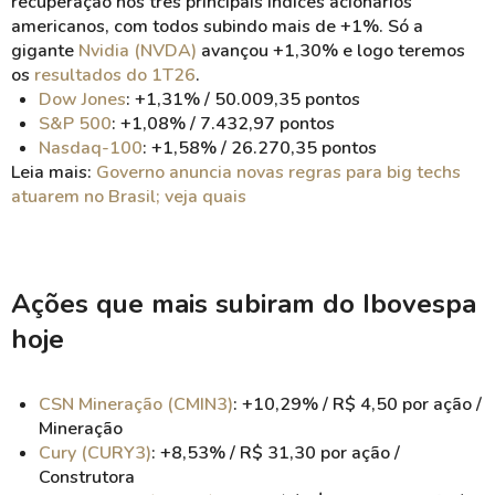
recuperação nos três principais índices acionários
americanos, com todos subindo mais de +1%. Só a
gigante
Nvidia (NVDA)
avançou +1,30% e logo teremos
os
resultados do 1T26
.
Dow Jones
: +1,31% / 50.009,35 pontos
S&P 500
: +1,08% / 7.432,97 pontos
Nasdaq-100
: +1,58% / 26.270,35 pontos
Leia mais:
Governo anuncia novas regras para big techs
atuarem no Brasil; veja quais
Ações que mais subiram do Ibovespa
hoje
CSN Mineração (CMIN3)
: +10,29% / R$ 4,50 por ação /
Mineração
Cury (CURY3)
: +8,53% / R$ 31,30 por ação /
Construtora