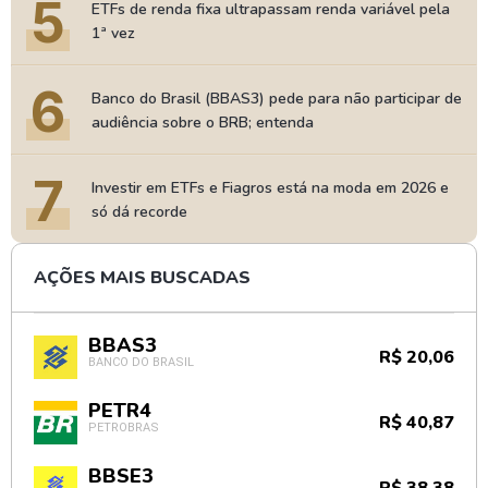
5
ETFs de renda fixa ultrapassam renda variável pela
1ª vez
6
Banco do Brasil (BBAS3) pede para não participar de
audiência sobre o BRB; entenda
7
Investir em ETFs e Fiagros está na moda em 2026 e
só dá recorde
AÇÕES MAIS BUSCADAS
BBAS3
R$ 20,06
BANCO DO BRASIL
PETR4
R$ 40,87
PETROBRAS
BBSE3