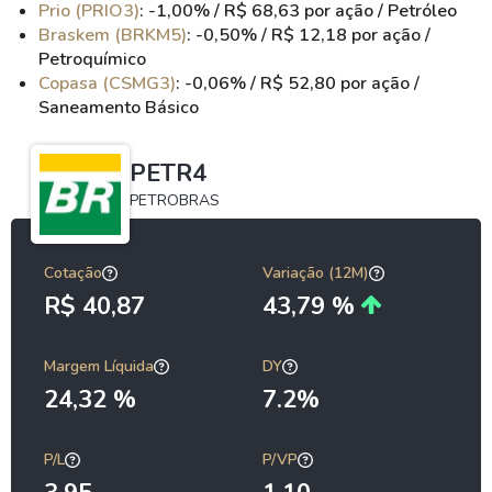
Prio (PRIO3)
: -1,00% / R$ 68,63 por ação / Petróleo
Braskem (BRKM5)
: -0,50% / R$ 12,18 por ação /
Petroquímico
Copasa (CSMG3)
: -0,06% / R$ 52,80 por ação /
Saneamento Básico
PETR4
PETROBRAS
Cotação
Variação (12M)
R$ 40,87
43,79 %
Margem Líquida
DY
24,32 %
7.2%
P/L
P/VP