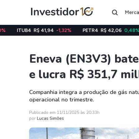
Merc
R$ 41,94
-1,32%
PETR4
R$ 42,06
0,48%
VALE3
R
Eneva (EN3V3) bate
Assuntos do momento
e lucra R$ 351,7 mi
Índice
Índice
Ibovespa
Selic
Companhia integra a produção de gás natur
operacional no trimestre.
Ações
FIIs
Taesa
XPML11
Publicado em 11/11/2025 às 20:33h
por
Lucas Simões
Itausa
RECR11
Ambev
HGLG11