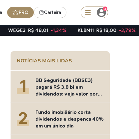
3
e
PRO
Carteira
$ 48,01
-1,34%
KLBN11
R$ 18,00
-3,79%
TAEE11
R$
squisar
NOTÍCIAS MAIS LIDAS
FII
TRXF11
1
BB Seguridade (BBSE3)
pagará R$ 3,8 bi em
dividendos; veja valor por
ação
edas
Ideias
2
Fundo imobiliário corta
Agenda de Dividendos
dividendos e despenca 40%
Radar do Dividendo Inteligente
em um único dia
oin - BNB
Carteiras Recomendadas