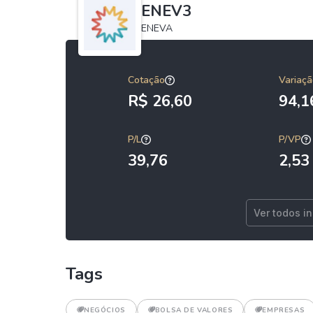
ENEV3
ENEVA
Cotação
Variaçã
R$ 26,60
94,
P/L
P/VP
39,76
2,53
Ver todos i
Tags
NEGÓCIOS
BOLSA DE VALORES
EMPRESAS