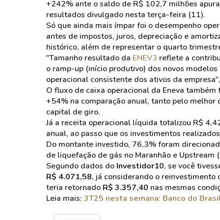
+242% ante o saldo de R$ 102,7 milhões apurad
resultados divulgado nesta terça-feira (11).
Só que ainda mais ímpar foi o desempenho ope
antes de impostos, juros, depreciação e amortiz
histórico, além de representar o quarto trimest
"Tamanho resultado da
ENEV3
reflete a contrib
o ramp-up (início produtivo) dos novos modelo
operacional consistente dos ativos da empresa",
O fluxo de caixa operacional da Eneva também f
+54% na comparação anual, tanto pelo melhor d
capital de giro.
Já a receita operacional líquida totalizou R$ 
anual, ao passo que os investimentos realizados
Do montante investido, 76,3% foram direcionado
de liquefação de gás no Maranhão e Upstream (
Segundo dados do
Investidor10
, se você tives
R$ 4.071,58
, já considerando o reinvestimento
teria retornado
R$ 3.357,40
nas mesmas condiç
Leia mais:
3T25 nesta semana: Banco do Brasil