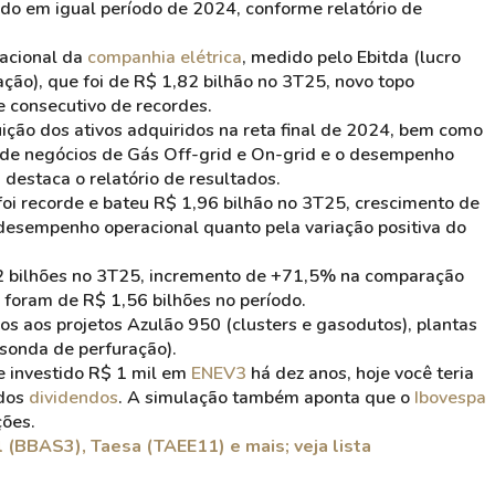
o em igual período de 2024, conforme relatório de
racional da
companhia elétrica
, medido pelo Ebitda (lucro
ação), que foi de R$ 1,82 bilhão no 3T25, novo topo
re consecutivo de recordes.
uição dos ativos adquiridos na reta final de 2024, bem como
s de negócios de Gás Off-grid e On-grid e o desempenho
 destaca o relatório de resultados.
oi recorde e bateu R$ 1,96 bilhão no 3T25, crescimento de
esempenho operacional quanto pela variação positiva do
4,42 bilhões no 3T25, incremento de +71,5% na comparação
 foram de R$ 1,56 bilhões no período.
s aos projetos Azulão 950 (clusters e gasodutos), plantas
sonda de perfuração).
se investido R$ 1 mil em
ENEV3
há dez anos, hoje você teria
 dos
dividendos
. A simulação também aponta que o
Ibovespa
ões.
 (BBAS3), Taesa (TAEE11) e mais; veja lista