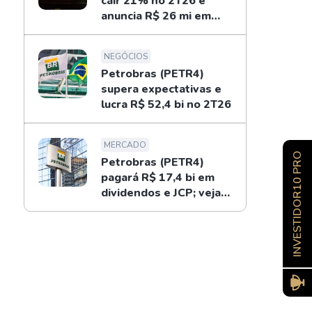
cair 21% no 2T26 e
anuncia R$ 26 mi em
dividendos
NEGÓCIOS
Petrobras (PETR4)
supera expectativas e
lucra R$ 52,4 bi no 2T26
MERCADO
INVESTIDOR10 PRO
Petrobras (PETR4)
pagará R$ 17,4 bi em
dividendos e JCP; veja
como receber