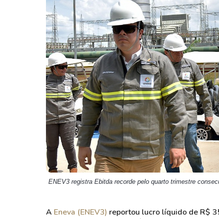
Weg
XPLG11
Klabin
KNRI11
Petrobrás
KNCR11
Ver todos
Ver todos
ENEV3 registra Ebitda recorde pelo quarto trimestre conse
A
Eneva (ENEV3)
reportou lucro líquido de R$ 3