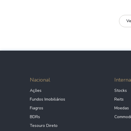
Ve
Nacional
Interna
Ações
Stocks
Fundos Imobiliários
Reits
Fiagros
Moedas
BDRs
Commodi
Tesouro Direto