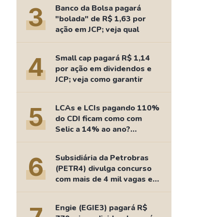
Comparador de Ativos
3
Banco da Bolsa pagará
As Ações Mais Buscadas
"bolada" de R$ 1,63 por
ação em JCP; veja qual
Guia do Iniciante
4
Small cap pagará R$ 1,14
por ação em dividendos e
JCP; veja como garantir
5
LCAs e LCIs pagando 110%
do CDI ficam como com
Selic a 14% ao ano?
Fizemos as contas
6
Subsidiária da Petrobras
(PETR4) divulga concurso
com mais de 4 mil vagas e
salários de até R$ 15 mil
Engie (EGIE3) pagará R$