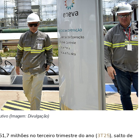
HASH11
Google
Dogecoin
GOLD11
Meta
Solana
XINA11
Coca-Cola
Cardano
Ver todos
Ver todos
Ver todos
cutivo (Imagem: Divulgação)
51,7 milhões no terceiro trimestre do ano (
3T25
), salto de