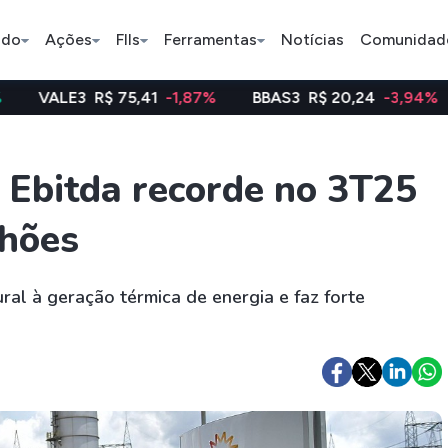
ado
Ações
FIIs
Ferramentas
Notícias
Comunidad
$ 75,41
-1,87%
BBAS3
R$ 20,24
-3,94%
WEGE3
R
Pe
 Ebitda recorde no 3T25
lhões
Índice
Ação
Ação
Bradesco
Petrobras
Axia
al à geração térmica de energia e faz forte
ETFs
Stocks
Criptomo
BOVA11
Tesla
Bitcoin
IVVB11
Apple
Ethereum
SMAL11
Amazon
Binance C