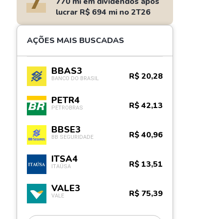
7
770 mi em dividendos após
lucrar R$ 694 mi no 2T26
AÇÕES MAIS BUSCADAS
BBAS3
R$ 20,28
BANCO DO BRASIL
PETR4
R$ 42,13
PETROBRAS
BBSE3
R$ 40,96
BB SEGURIDADE
ITSA4
R$ 13,51
ITAÚSA
VALE3
R$ 75,39
VALE