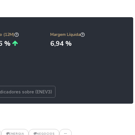
o (12M)
Margem Líquida
16 %
6,94 %
ndicadores sobre (ENEV3)
ENERGIA
NEGOCIOS