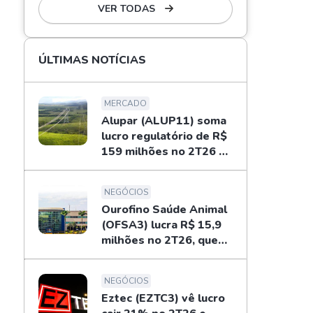
VER TODAS
ÚLTIMAS NOTÍCIAS
MERCADO
Alupar (ALUP11) soma
lucro regulatório de R$
159 milhões no 2T26 e
libera dividendos
NEGÓCIOS
Ourofino Saúde Animal
(OFSA3) lucra R$ 15,9
milhões no 2T26, queda
de 33%
NEGÓCIOS
Eztec (EZTC3) vê lucro