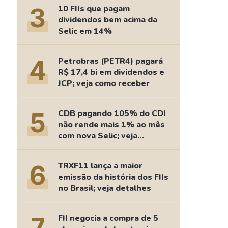
Comparador de Ativos
3
10 FIIs que pagam
As Ações Mais Buscadas
dividendos bem acima da
Selic em 14%
Guia do Iniciante
4
Petrobras (PETR4) pagará
R$ 17,4 bi em dividendos e
JCP; veja como receber
5
CDB pagando 105% do CDI
não rende mais 1% ao mês
com nova Selic; veja
retorno
6
TRXF11 lança a maior
emissão da história dos FIIs
no Brasil; veja detalhes
FII negocia a compra de 5