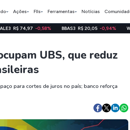
ado
Ações
FIIs
Ferramentas
Notícias
Comunidad
97
-0,58%
BBAS3
R$ 20,05
-0,94%
WEGE3
R$ 48,
Pe
eocupam UBS, que reduz
sileiras
Ação
BDR
FII
Bradesco
JBS
TRXF11
spaço para cortes de juros no país; banco reforça
ETFs
Stocks
Criptomo
BOVA11
Tesla
Bitcoin
IVVB11
Apple
Ethereum
SMAL11
Amazon
Binance C