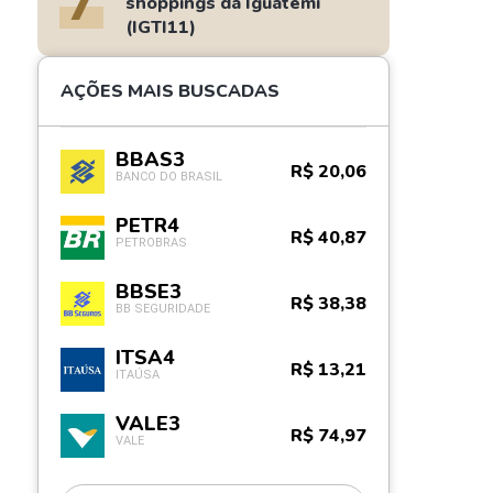
7
shoppings da Iguatemi
(IGTI11)
AÇÕES MAIS BUSCADAS
BBAS3
R$ 20,06
BANCO DO BRASIL
PETR4
R$ 40,87
PETROBRAS
BBSE3
R$ 38,38
BB SEGURIDADE
ITSA4
R$ 13,21
ITAÚSA
VALE3
R$ 74,97
VALE