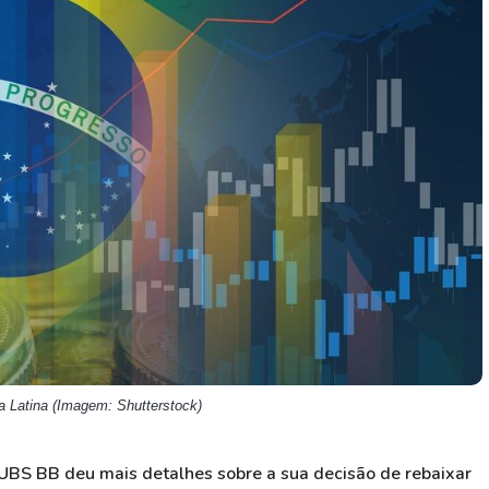
HASH11
Google
Dogecoin
GOLD11
Meta
Solana
XINA11
Coca-Cola
Cardano
Ver todos
Ver todos
Ver todos
 Latina (Imagem: Shutterstock)
o UBS BB deu mais detalhes sobre a sua decisão de rebaixar