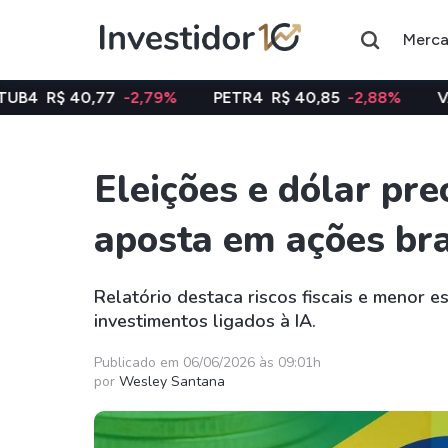
Merc
77
-2,79%
PETR4
R$ 40,85
-2,88%
VALE3
R$ 74,
Eleições e dólar pr
Assuntos do momento
aposta em ações bra
Índice
Ação
Ibovespa
Petrobras
Relatório destaca riscos fiscais e menor e
investimentos ligados à IA.
Ações
FIIs
Taesa
XPML11
Publicado em 06/06/2026 às 09:01h
por
Wesley Santana
Itausa
RECR11
Ambev
HGLG11