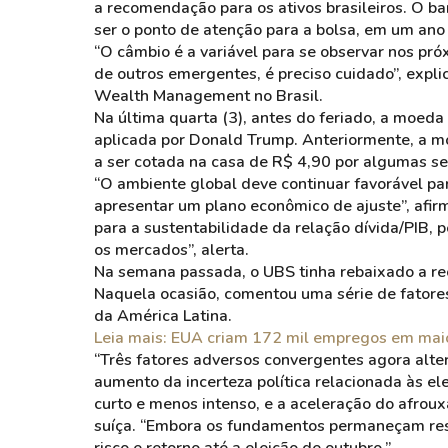
a recomendação para os ativos brasileiros. O b
ser o ponto de atenção para a bolsa, em um ano
“O câmbio é a variável para se observar nos pr
de outros emergentes, é preciso cuidado”, expl
Wealth Management no Brasil.
Na última quarta (3), antes do feriado, a moed
aplicada por Donald Trump. Anteriormente, a m
a ser cotada na casa de R$ 4,90 por algumas s
“O ambiente global deve continuar favorável p
apresentar um plano econômico de ajuste”, afirm
para a sustentabilidade da relação dívida/PIB, p
os mercados”, alerta.
Na semana passada, o UBS tinha rebaixado a re
Naquela ocasião, comentou uma série de fatore
da América Latina.
Leia mais: EUA criam 172 mil empregos em maio
“Três fatores adversos convergentes agora altera
aumento da incerteza política relacionada às e
curto e menos intenso, e a aceleração do afrouxa
suíça. “Embora os fundamentos permaneçam resi