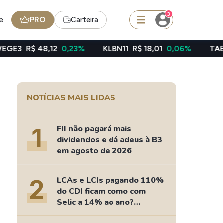
3
e
PRO
Carteira
12
0,23%
KLBN11
R$ 18,01
0,06%
TAEE11
R$ 39,49
squisar
NOTÍCIAS MAIS LIDAS
Ferramenta
Dividendos
1
FII não pagará mais
dividendos e dá adeus à B3
em agosto de 2026
edas
Ideias
2
LCAs e LCIs pagando 110%
Agenda de Dividendos
do CDI ficam como com
Radar do Dividendo Inteligente
Selic a 14% ao ano?
oin - BNB
Carteiras Recomendadas
Fizemos as contas