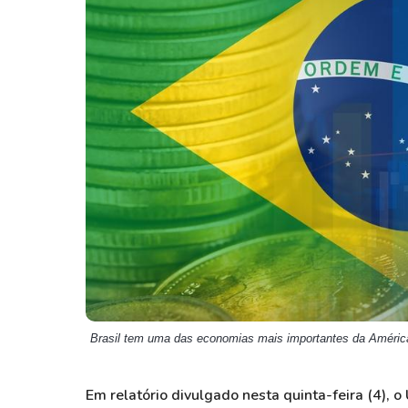
Weg
XPLG11
Klabin
KNRI11
Petrobrás
KNCR11
Ver todos
Ver todos
Brasil tem uma das economias mais importantes da América
Em relatório divulgado nesta quinta-feira (4), 