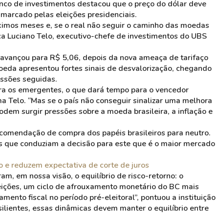
anco de investimentos destacou que o preço do dólar deve
 marcado pelas eleições presidenciais.
óximos meses e, se o real não seguir o caminho das moedas
ica Luciano Telo, executivo-chefe de investimentos do UBS
a avançou para R$ 5,06, depois da nova ameaça de tarifaço
oeda apresentou fortes sinais de desvalorização, chegando
essões seguidas.
ara os emergentes, o que dará tempo para o vencedor
a Telo. “Mas se o país não conseguir sinalizar uma melhora
odem surgir pressões sobre a moeda brasileira, a inflação e
comendação de compra dos papéis brasileiros para neutro.
s que conduziam a decisão para este que é o maior mercado
 e reduzem expectativa de corte de juros
m, em nossa visão, o equilíbrio de risco-retorno: o
leições, um ciclo de afrouxamento monetário do BC mais
mento fiscal no período pré-eleitoral”, pontuou a instituição
lientes, essas dinâmicas devem manter o equilíbrio entre