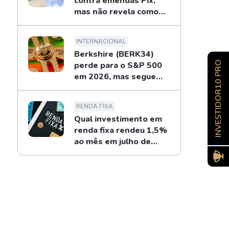
contra emendas Pix,
mas não revela como
combaterá
INTERNACIONAL
Berkshire (BERK34)
INVESTIDOR10 PRO
perde para o S&P 500
em 2026, mas segue
recompras de Buffett
RENDA FIXA
Qual investimento em
renda fixa rendeu 1,5%
ao mês em julho de
2026?