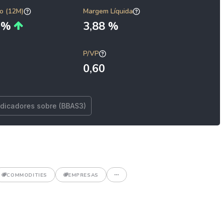
o (12M)
Margem Líquida
2 %
3,88 %
P/VP
0,60
ndicadores sobre (BBAS3)
COMMODITIES
EMPRESAS