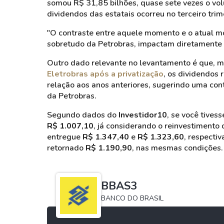
somou R$ 31,85 bilhões, quase sete vezes o vo
dividendos das estatais ocorreu no terceiro tri
"O contraste entre aquele momento e o atual m
sobretudo da Petrobras, impactam diretamente a
Outro dado relevante no levantamento é que, m
Eletrobras após a privatização
, os dividendos 
relação aos anos anteriores, sugerindo uma con
da Petrobras.
Segundo dados do
Investidor10
, se você tives
R$ 1.007,10
, já considerando o reinvestimento
entregue
R$ 1.347,40
e
R$ 1.323,60
, respecti
retornado
R$ 1.190,90
, nas mesmas condições.
BBAS3
BANCO DO BRASIL