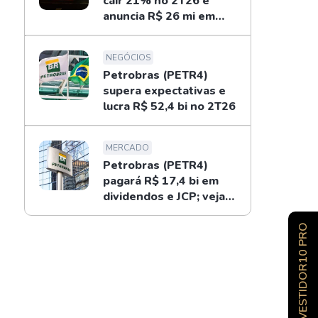
cair 21% no 2T26 e
anuncia R$ 26 mi em
dividendos
NEGÓCIOS
Petrobras (PETR4)
supera expectativas e
lucra R$ 52,4 bi no 2T26
MERCADO
Petrobras (PETR4)
pagará R$ 17,4 bi em
dividendos e JCP; veja
como receber
INVESTIDOR10 PRO