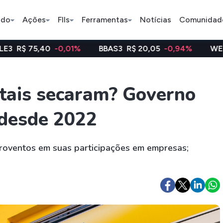
ado
Ações
FIIs
Ferramentas
Notícias
Comunidad
-0,01%
BBAS3
R$ 20,05
-0,94%
WEGE3
R$ 47,9
Pe
atais secaram? Governo
 desde 2022
Ação
BDR
FII
Bradesco
JBS
TRXF11
roventos em suas participações em empresas;
ETFs
Stocks
Criptomo
BOVA11
Tesla
Bitcoin
IVVB11
Apple
Ethereum
SMAL11
Amazon
Binance C