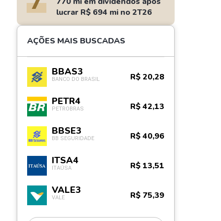
7
770 mi em dividendos após
lucrar R$ 694 mi no 2T26
AÇÕES MAIS BUSCADAS
BBAS3
R$ 20,28
BANCO DO BRASIL
PETR4
R$ 42,13
PETROBRAS
BBSE3
R$ 40,96
BB SEGURIDADE
ITSA4
R$ 13,51
ITAÚSA
VALE3
R$ 75,39
VALE