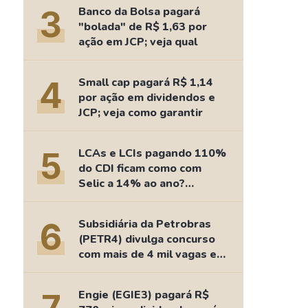
Comparador de Ativos
3
Banco da Bolsa pagará
As Ações Mais Buscadas
"bolada" de R$ 1,63 por
ação em JCP; veja qual
Guia do Iniciante
4
Small cap pagará R$ 1,14
por ação em dividendos e
JCP; veja como garantir
5
LCAs e LCIs pagando 110%
do CDI ficam como com
Selic a 14% ao ano?
Fizemos as contas
6
Subsidiária da Petrobras
(PETR4) divulga concurso
com mais de 4 mil vagas e
salários de até R$ 15 mil
Engie (EGIE3) pagará R$