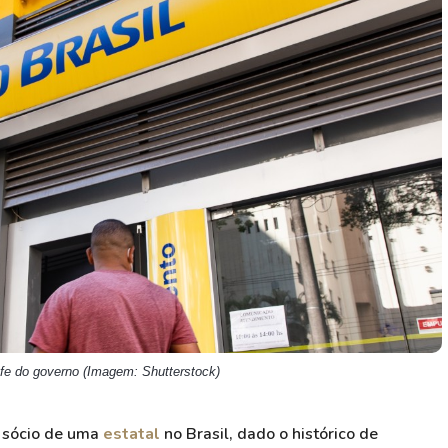
HASH11
Google
Dogecoin
GOLD11
Meta
Solana
XINA11
Coca-Cola
Cardano
Ver todos
Ver todos
Ver todos
fe do governo (Imagem: Shutterstock)
r sócio de uma
estatal
no Brasil, dado o histórico de