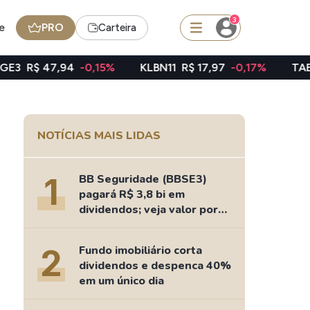
3
e
PRO
Carteira
4
-0,15%
KLBN11
R$ 17,97
-0,17%
TAEE11
R$ 39,01
squisar
NOTÍCIAS MAIS LIDAS
Ferramenta
Dividendos
1
BB Seguridade (BBSE3)
pagará R$ 3,8 bi em
dividendos; veja valor por
ação
edas
Ideias
2
Fundo imobiliário corta
Agenda de Dividendos
dividendos e despenca 40%
Radar do Dividendo Inteligente
em um único dia
oin - BNB
Carteiras Recomendadas