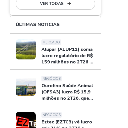
VER TODAS
ÚLTIMAS NOTÍCIAS
MERCADO
Alupar (ALUP11) soma
lucro regulatório de R$
159 milhões no 2T26 e
libera dividendos
NEGÓCIOS
Ourofino Saúde Animal
(OFSA3) lucra R$ 15,9
milhões no 2T26, queda
de 33%
NEGÓCIOS
Eztec (EZTC3) vê lucro