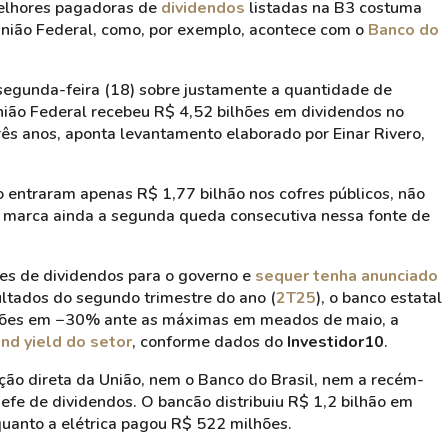
melhores pagadoras de
dividendos
listadas na B3 costuma
 União Federal, como, por exemplo, acontece com o
Banco do
 segunda-feira (18) sobre justamente a quantidade de
União Federal recebeu R$ 4,52 bilhões em dividendos no
ês anos, aponta levantamento elaborado por Einar Rivero,
 entraram apenas R$ 1,77 bilhão nos cofres públicos, não
o marca ainda a segunda queda consecutiva nessa fonte de
es de dividendos para o governo e
sequer tenha anunciado
ultados do segundo trimestre do ano (
2T25
), o banco estatal
ações em −30% ante as máximas em meados de maio, a
end yield do setor
, conforme dados do
Investidor10
.
ação direta da União, nem o Banco do Brasil, nem a recém-
efe de dividendos. O bancão distribuiu R$ 1,2 bilhão em
nquanto a elétrica pagou R$ 522 milhões.