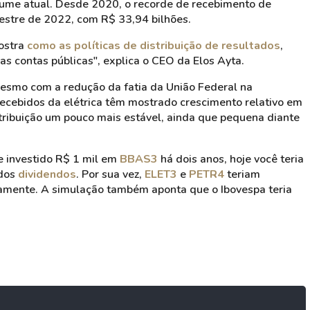
lume atual. Desde 2020, o recorde de recebimento de
mestre de 2022, com R$ 33,94 bilhões.
ostra
como as políticas de distribuição de resultados
,
s contas públicas", explica o CEO da Elos Ayta.
esmo com a redução da fatia da União Federal na
recebidos da elétrica têm mostrado crescimento relativo em
tribuição um pouco mais estável, ainda que pequena diante
se investido R$ 1 mil em
BBAS3
há dois anos, hoje você teria
 dos
dividendos
. Por sua vez,
ELET3
e
PETR4
teriam
vamente. A simulação também aponta que o Ibovespa teria