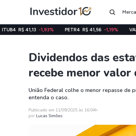
Merc
13
-1,93%
PETR4
R$ 41,56
-1,19%
VALE3
R$ 75,40
Dividendos das est
Assuntos do momento
recebe menor valor
Índice
Ação
Ibovespa
Petrobras
União Federal colhe o menor repasse de p
entenda o caso.
Ações
FIIs
Taesa
XPML11
Publicado em 11/09/2025 às 16:04h
por
Lucas Simões
Itausa
RECR11
Ambev
HGLG11