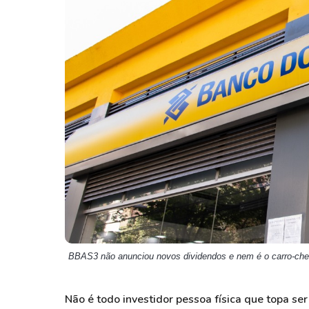
Weg
XPLG11
Klabin
KNRI11
Petrobrás
KNCR11
Ver todos
Ver todos
BBAS3 não anunciou novos dividendos e nem é o carro-che
Não é todo investidor pessoa física que topa se