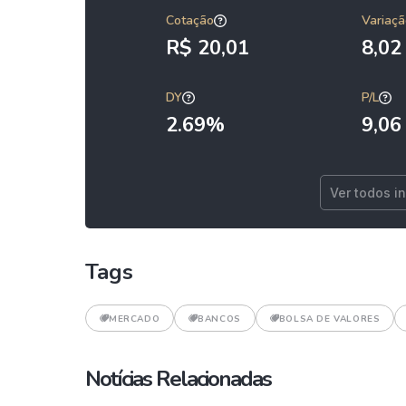
Cotação
Variaçã
R$ 20,01
8,0
DY
P/L
2.69%
9,06
Ver todos i
Tags
MERCADO
BANCOS
BOLSA DE VALORES
Notícias Relacionadas