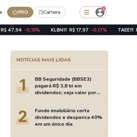
3
e
PRO
Carteira
,15%
KLBN11
R$ 17,97
-0,17%
TAEE11
R$ 39,01
-1,6
squisar
NOTÍCIAS MAIS LIDAS
Ferramenta
Dividendos
1
BB Seguridade (BBSE3)
pagará R$ 3,8 bi em
dividendos; veja valor por
ação
edas
Ideias
2
Fundo imobiliário corta
Agenda de Dividendos
dividendos e despenca 40%
Radar do Dividendo Inteligente
em um único dia
oin - BNB
Carteiras Recomendadas