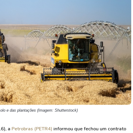
HASH11
Google
Dogecoin
GOLD11
Meta
Solana
XINA11
Coca-Cola
Cardano
Ver todos
Ver todos
Ver todos
solo e das plantações (Imagem: Shutterstock)
16), a
Petrobras (PETR4)
informou que fechou um contrato