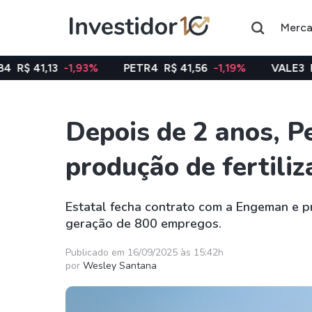
Merc
1,93%
PETR4
R$ 41,56
-1,19%
VALE3
R$ 75,40
-0,
Depois de 2 anos, 
Assuntos do momento
produção de fertili
Índice
Ação
Ibovespa
Petrobras
Estatal fecha contrato com a Engeman e pr
geração de 800 empregos.
Ações
FIIs
Taesa
XPML11
Publicado em 16/09/2025 às 15:42h
por
Wesley Santana
Itausa
RECR11
Ambev
HGLG11