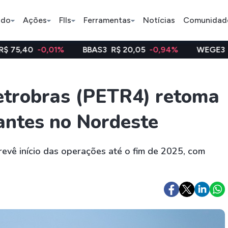
ado
Ações
FIIs
Ferramentas
Notícias
Comunidad
01%
BBAS3
R$ 20,05
-0,94%
WEGE3
R$ 47,94
-0
Pe
Petrobras (PETR4) retoma
zantes no Nordeste
Ação
BDR
FII
Bradesco
JBS
TRXF11
evê início das operações até o fim de 2025, com
ETFs
Stocks
Criptomo
BOVA11
Tesla
Bitcoin
IVVB11
Apple
Ethereum
SMAL11
Amazon
Binance C