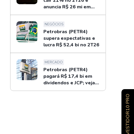
cair 21% no 2T26 e
anuncia R$ 26 mi em
dividendos
NEGÓCIOS
Petrobras (PETR4)
supera expectativas e
lucra R$ 52,4 bi no 2T26
MERCADO
Petrobras (PETR4)
pagará R$ 17,4 bi em
dividendos e JCP; veja
como receber
INVESTIDOR10 PRO