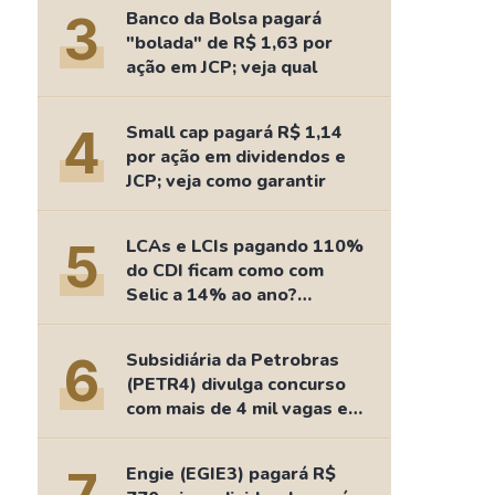
Comparador de Ativos
3
Banco da Bolsa pagará
As Ações Mais Buscadas
"bolada" de R$ 1,63 por
ação em JCP; veja qual
Guia do Iniciante
4
Small cap pagará R$ 1,14
por ação em dividendos e
JCP; veja como garantir
5
LCAs e LCIs pagando 110%
do CDI ficam como com
Selic a 14% ao ano?
Fizemos as contas
6
Subsidiária da Petrobras
(PETR4) divulga concurso
com mais de 4 mil vagas e
salários de até R$ 15 mil
Engie (EGIE3) pagará R$