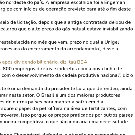
gião nordeste do país. A empresa escolhida foi a Engeman
rgipe com inícios de operação previsto para até o fim deste
io de licitação, depois que a antiga contratada deixou de
eclarou que o alto preço do gás natual estava inviabilizando
 restabelecida no mês que vem, prazo no qual a Unigel
processos do encerramento do arrendamento”, disse a
 após dividendo bilionário, diz Itaú BBA
 800 empregos diretos e indiretos com a nova linha de
com o desenvolvimento da cadeia produtiva nacional”, diz o
deste é uma demanda do presidente Lula que defendeu, ainda
rar neste setor. O Brasil é um dos maiores produtores
es de outros países para manter a safra em dia.
obre o papel da petrolífera na área de fertilizantes, com
roversa. Isso porque os preços praticados por outros países
maneira competitiva, o que não indicaria uma necessidade