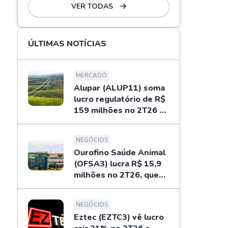
VER TODAS
ÚLTIMAS NOTÍCIAS
MERCADO
Alupar (ALUP11) soma
lucro regulatório de R$
159 milhões no 2T26 e
libera dividendos
NEGÓCIOS
Ourofino Saúde Animal
(OFSA3) lucra R$ 15,9
milhões no 2T26, queda
de 33%
NEGÓCIOS
Eztec (EZTC3) vê lucro