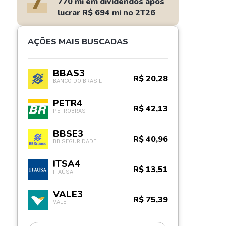
7
770 mi em dividendos após
lucrar R$ 694 mi no 2T26
AÇÕES MAIS BUSCADAS
BBAS3
R$ 20,28
BANCO DO BRASIL
PETR4
R$ 42,13
PETROBRAS
BBSE3
R$ 40,96
BB SEGURIDADE
ITSA4
R$ 13,51
ITAÚSA
VALE3
R$ 75,39
VALE