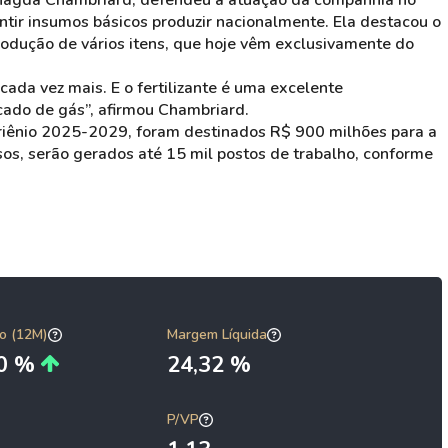
 Magda Chambriard, defendeu a atuação da companhia no
tir insumos básicos produzir nacionalmente. Ela destacou o
rodução de vários itens, que hoje vêm exclusivamente do
cada vez mais. E o fertilizante é uma excelente
cado de gás”, afirmou Chambriard.
driênio 2025-2029, foram destinados R$ 900 milhões para a
asos, serão gerados até 15 mil postos de trabalho, conforme
o (12M)
Margem Líquida
80 %
24,32 %
P/VP