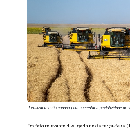
Weg
XPLG11
Klabin
KNRI11
Petrobrás
KNCR11
Ver todos
Ver todos
Fertilizantes são usados para aumentar a produtividade do 
Em fato relevante divulgado nesta terça-feira (