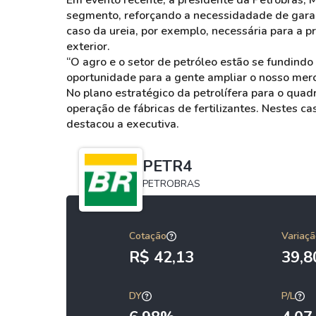
Em evento recente, a presidente da Petrobras,
segmento, reforçando a necessidadade de garan
caso da ureia, por exemplo, necessária para a p
exterior.
“O agro e o setor de petróleo estão se fundindo 
oportunidade para a gente ampliar o nosso mer
No plano estratégico da petrolífera para o qua
operação de fábricas de fertilizantes. Nestes c
destacou a executiva.
PETR4
PETROBRAS
Cotação
Variaçã
R$ 42,13
39,
DY
P/L