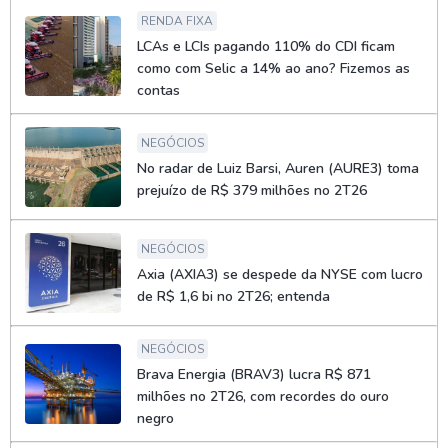
RENDA FIXA
LCAs e LCIs pagando 110% do CDI ficam
como com Selic a 14% ao ano? Fizemos as
contas
NEGÓCIOS
No radar de Luiz Barsi, Auren (AURE3) toma
prejuízo de R$ 379 milhões no 2T26
NEGÓCIOS
Axia (AXIA3) se despede da NYSE com lucro
de R$ 1,6 bi no 2T26; entenda
NEGÓCIOS
Brava Energia (BRAV3) lucra R$ 871
milhões no 2T26, com recordes do ouro
negro