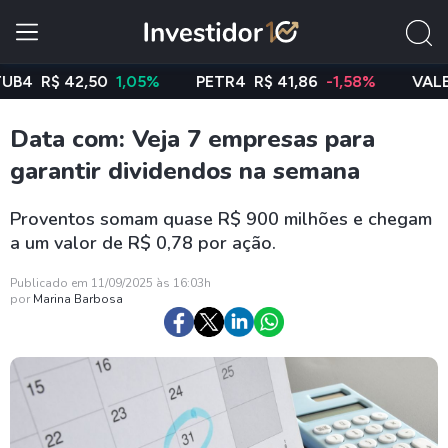
R$ 42,50
1,05%
PETR4
R$ 41,86
-1,58%
VALE3
R$
Data com: Veja 7 empresas para
garantir dividendos na semana
Proventos somam quase R$ 900 milhões e chegam
a um valor de R$ 0,78 por ação.
Publicado em 11/09/2025 às 16:03h
por
Marina Barbosa