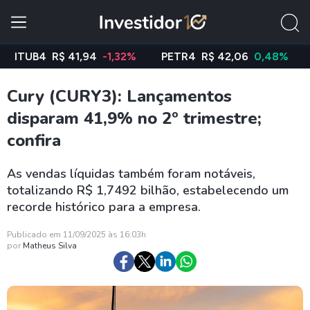
UB4
R$ 41,94
-1,32%
PETR4
R$ 42,06
0,48%
VAL
Cury (CURY3): Lançamentos
disparam 41,9% no 2º trimestre;
confira
As vendas líquidas também foram notáveis,
totalizando R$ 1,7492 bilhão, estabelecendo um
recorde histórico para a empresa.
Publicado em 11/09/2025 às 16:03h
por
Matheus Silva