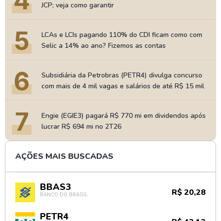
4
JCP; veja como garantir
5
LCAs e LCIs pagando 110% do CDI ficam como com
Selic a 14% ao ano? Fizemos as contas
6
Subsidiária da Petrobras (PETR4) divulga concurso
com mais de 4 mil vagas e salários de até R$ 15 mil
7
Engie (EGIE3) pagará R$ 770 mi em dividendos após
lucrar R$ 694 mi no 2T26
AÇÕES MAIS BUSCADAS
BBAS3
R$ 20,28
BANCO DO BRASIL
PETR4