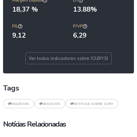
Margem Líquida
DY
18,37 %
13.88%
P/L
P/VP
9,12
6,29
Ver todos indicadores sobre (CURY3)
Tags
NEGÓCIOS
NEGOCIOS
NOTÍCIAS SOBRE CURY
Notícias Relacionadas