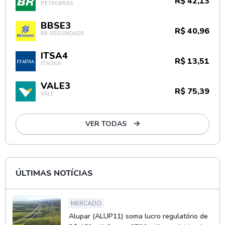
R$ 42,13
PETROBRAS
BBSE3
R$ 40,96
BB SEGURIDADE
ITSA4
R$ 13,51
ITAÚSA
VALE3
R$ 75,39
VALE
VER TODAS
ÚLTIMAS NOTÍCIAS
MERCADO
Alupar (ALUP11) soma lucro regulatório de