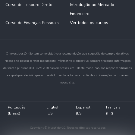
Curso de Tesouro Direto
Introdução ao Mercado
Financeiro
Curso de Finanças Pessoais
Ver todos os cursos
O Investidor10 não tem como objetivo a recomendação e/ou sugestão de compra de ativos.
Nosso site possui caráter meramente informativo e educativo, sempre trazendo informações
de fontes públicas (B3, CVM e RI das empresas, etc.), deste modo, não nos responsabilizamos
por qualquer decisão que o investidor venha a tomar a partir das informações contidas em
nosso site.
Português
English
Español
Français
(Brasil)
(US)
(ES)
(FR)
Copyright © Investidor10. Todos os direitos reservados