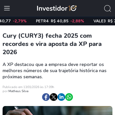
-2,79%
PETR4
R$ 40,85
-2,88%
VALE3
R$ 74,97
Cury (CURY3) fecha 2025 com
recordes e vira aposta da XP para
2026
A XP destacou que a empresa deve reportar os
melhores números de sua trajetória histórica nas
próximas semanas.
Publicado em 13/01/2026 às 17:09h
por
Matheus Silva