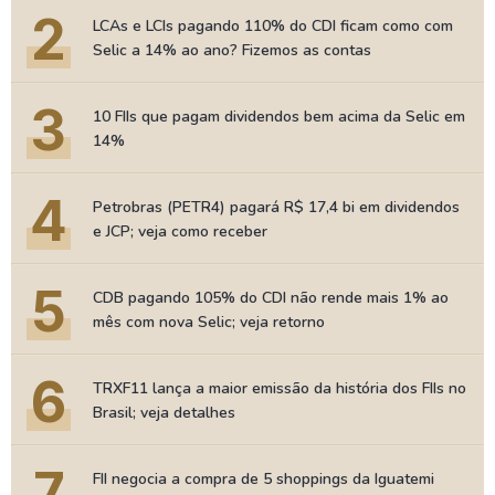
2
LCAs e LCIs pagando 110% do CDI ficam como com
Selic a 14% ao ano? Fizemos as contas
3
10 FIIs que pagam dividendos bem acima da Selic em
14%
4
Petrobras (PETR4) pagará R$ 17,4 bi em dividendos
e JCP; veja como receber
5
CDB pagando 105% do CDI não rende mais 1% ao
mês com nova Selic; veja retorno
6
TRXF11 lança a maior emissão da história dos FIIs no
Brasil; veja detalhes
7
FII negocia a compra de 5 shoppings da Iguatemi