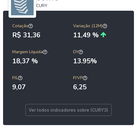
CURY
Cotação
Variação (12M)
R$ 31,36
11,49 %
Margem Líquida
DY
18,37 %
13.95%
P/L
P/VP
9,07
6,25
Ver todos indicadores sobre (CURY3)