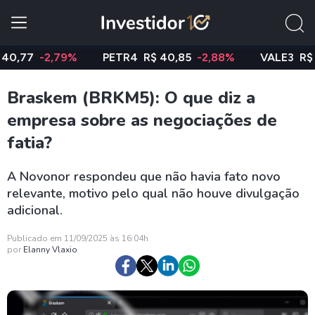
7
-2,79%
PETR4
R$ 40,85
-2,88%
VALE3
R$ 74,9
Braskem (BRKM5): O que diz a
empresa sobre as negociações de
fatia?
A Novonor respondeu que não havia fato novo
relevante, motivo pelo qual não houve divulgação
adicional.
Publicado em 11/09/2025 às 16:04h
por
Elanny Vlaxio