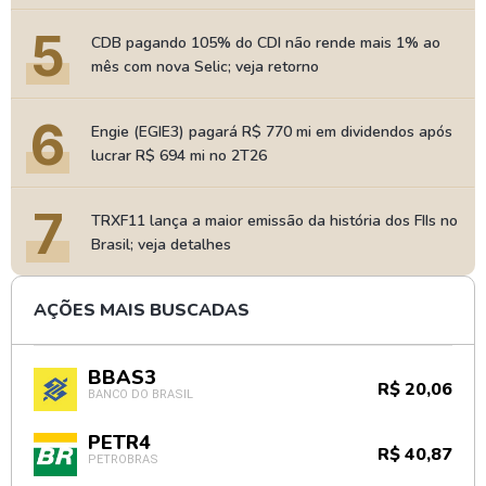
5
CDB pagando 105% do CDI não rende mais 1% ao
mês com nova Selic; veja retorno
6
Engie (EGIE3) pagará R$ 770 mi em dividendos após
lucrar R$ 694 mi no 2T26
7
TRXF11 lança a maior emissão da história dos FIIs no
Brasil; veja detalhes
AÇÕES MAIS BUSCADAS
BBAS3
R$ 20,06
BANCO DO BRASIL
PETR4
R$ 40,87
PETROBRAS