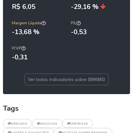
R$ 6,05
-29,16 %
Margem Líquida
P/L
-13,68 %
-0,53
P/VP
-0,31
Ver todos indicadores sobre (BRKM5)
Tags
MERCADO
NEGÓCIOS
EMPRESAS
FUSÕES E AQUISIÇÕES
NOTÍCIAS SOBRE BRASKEM