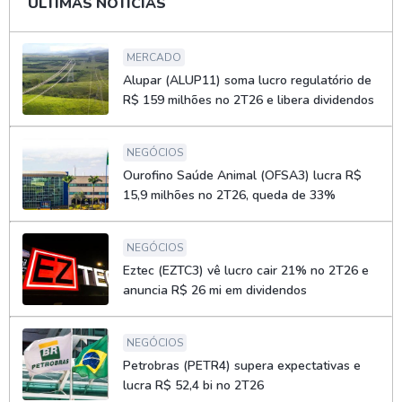
ÚLTIMAS NOTÍCIAS
MERCADO
Alupar (ALUP11) soma lucro regulatório de
R$ 159 milhões no 2T26 e libera dividendos
NEGÓCIOS
Ourofino Saúde Animal (OFSA3) lucra R$
15,9 milhões no 2T26, queda de 33%
NEGÓCIOS
Eztec (EZTC3) vê lucro cair 21% no 2T26 e
anuncia R$ 26 mi em dividendos
NEGÓCIOS
Petrobras (PETR4) supera expectativas e
lucra R$ 52,4 bi no 2T26