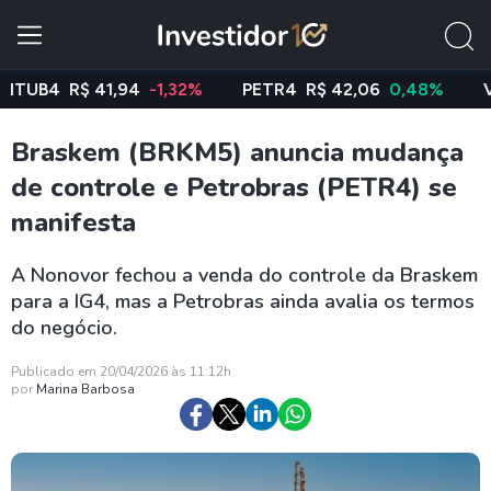
4
R$ 41,94
-1,32%
PETR4
R$ 42,06
0,48%
VALE3
Braskem (BRKM5) anuncia mudança
de controle e Petrobras (PETR4) se
manifesta
A Nonovor fechou a venda do controle da Braskem
para a IG4, mas a Petrobras ainda avalia os termos
do negócio.
Publicado em 20/04/2026 às 11:12h
por
Marina Barbosa