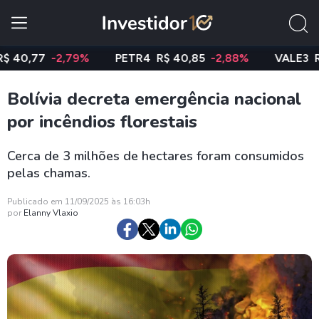
2,79%
PETR4
R$ 40,85
-2,88%
VALE3
R$ 74,97
-
Bolívia decreta emergência nacional
por incêndios florestais
Cerca de 3 milhões de hectares foram consumidos
pelas chamas.
Publicado em 11/09/2025 às 16:03h
por
Elanny Vlaxio