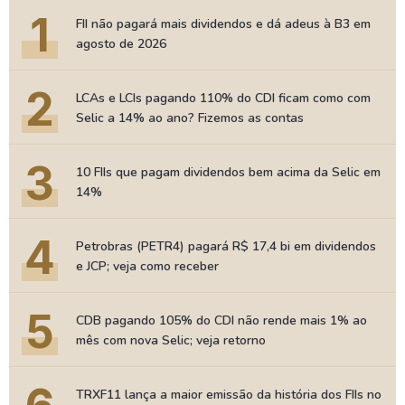
1
FII não pagará mais dividendos e dá adeus à B3 em
agosto de 2026
2
LCAs e LCIs pagando 110% do CDI ficam como com
Selic a 14% ao ano? Fizemos as contas
3
10 FIIs que pagam dividendos bem acima da Selic em
14%
4
Petrobras (PETR4) pagará R$ 17,4 bi em dividendos
e JCP; veja como receber
5
CDB pagando 105% do CDI não rende mais 1% ao
mês com nova Selic; veja retorno
TRXF11 lança a maior emissão da história dos FIIs no