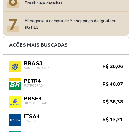
6
Brasil; veja detalhes
7
FII negocia a compra de 5 shoppings da Iguatemi
(IGTI11)
AÇÕES MAIS BUSCADAS
BBAS3
R$ 20,06
BANCO DO BRASIL
PETR4
R$ 40,87
PETROBRAS
BBSE3
R$ 38,38
BB SEGURIDADE
ITSA4
R$ 13,21
ITAÚSA