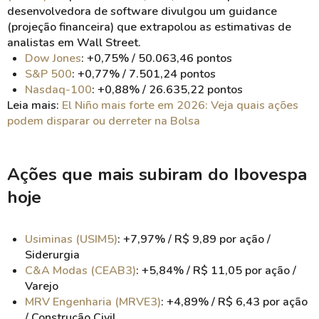
desenvolvedora de software divulgou um guidance
(projeção financeira) que extrapolou as estimativas de
analistas em Wall Street.
Dow Jones
: +0,75% / 50.063,46 pontos
S&P 500
: +0,77% / 7.501,24 pontos
Nasdaq-100
: +0,88% / 26.635,22 pontos
Leia mais:
El Niño mais forte em 2026: Veja quais ações
podem disparar ou derreter na Bolsa
Ações que mais subiram do Ibovespa
hoje
Usiminas (USIM5)
: +7,97% / R$ 9,89 por ação /
Siderurgia
C&A Modas (CEAB3)
: +5,84% / R$ 11,05 por ação /
Varejo
MRV Engenharia (MRVE3)
: +4,89% / R$ 6,43 por ação
/ Construção Civil