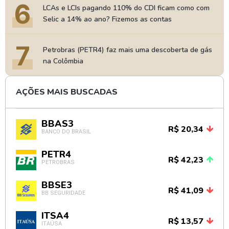
6
LCAs e LCIs pagando 110% do CDI ficam como com
Selic a 14% ao ano? Fizemos as contas
7
Petrobras (PETR4) faz mais uma descoberta de gás
na Colômbia
AÇÕES MAIS BUSCADAS
BBAS3
R$ 20,34
BANCO DO BRASIL
PETR4
R$ 42,23
PETROBRAS
BBSE3
R$ 41,09
BB SEGURIDADE
ITSA4
R$ 13,57
ITAÚSA