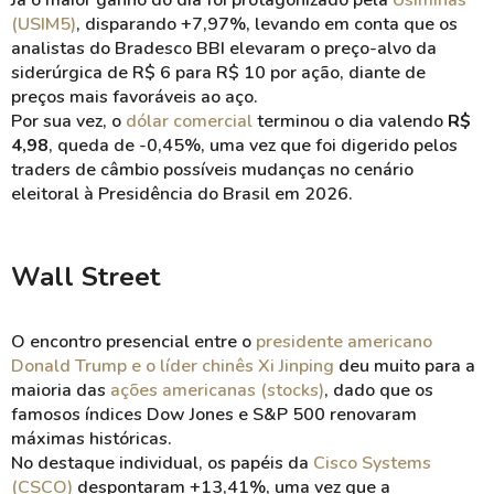
Já o maior ganho do dia foi protagonizado pela
Usiminas
(USIM5)
, disparando +7,97%, levando em conta que os
analistas do Bradesco BBI elevaram o preço-alvo da
siderúrgica de R$ 6 para R$ 10 por ação, diante de
preços mais favoráveis ao aço.
Por sua vez, o
dólar comercial
terminou o dia valendo
R$
4,98
, queda de -0,45%, uma vez que foi digerido pelos
traders de câmbio possíveis mudanças no cenário
eleitoral à Presidência do Brasil em 2026.
Wall Street
O encontro presencial entre o
presidente americano
Donald Trump e o líder chinês Xi Jinping
deu muito para a
maioria das
ações americanas (stocks)
, dado que os
famosos índices Dow Jones e S&P 500 renovaram
máximas históricas.
No destaque individual, os papéis da
Cisco Systems
(CSCO)
despontaram +13,41%, uma vez que a