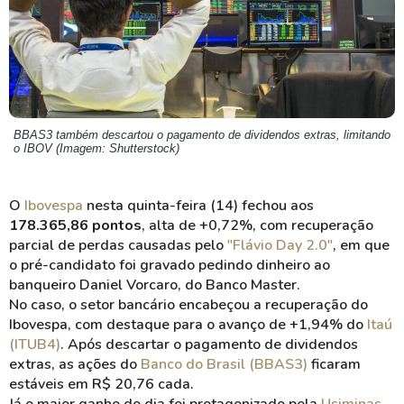
BBAS3 também descartou o pagamento de dividendos extras, limitando
o IBOV (Imagem: Shutterstock)
O
Ibovespa
nesta quinta-feira (14) fechou aos
178.365,86 pontos
, alta de +0,72%, com recuperação
parcial de perdas causadas pelo
"Flávio Day 2.0"
, em que
o pré-candidato foi gravado pedindo dinheiro ao
banqueiro Daniel Vorcaro, do Banco Master.
No caso, o setor bancário encabeçou a recuperação do
Ibovespa, com destaque para o avanço de +1,94% do
Itaú
(ITUB4)
. Após descartar o pagamento de dividendos
extras, as ações do
Banco do Brasil (BBAS3)
ficaram
estáveis em R$ 20,76 cada.