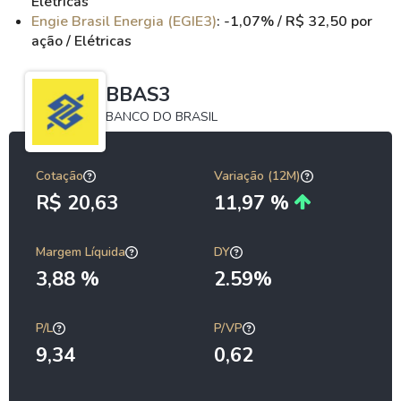
Elétricas
Engie Brasil Energia (EGIE3)
: -1,07% / R$ 32,50 por
ação / Elétricas
BBAS3
BANCO DO BRASIL
Cotação
Variação (12M)
R$ 20,63
11,97 %
Margem Líquida
DY
3,88 %
2.59%
P/L
P/VP
9,34
0,62