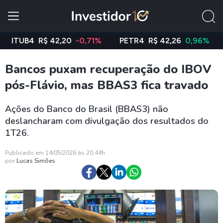
UB4
R$ 42,20
-0,71%
PETR4
R$ 42,26
0,96%
VAL
Bancos puxam recuperação do IBOV
pós-Flávio, mas BBAS3 fica travado
Ações do Banco do Brasil (BBAS3) não
deslancharam com divulgação dos resultados do
1T26.
Publicado em 14/05/2026 às 20:44h
por
Lucas Simões