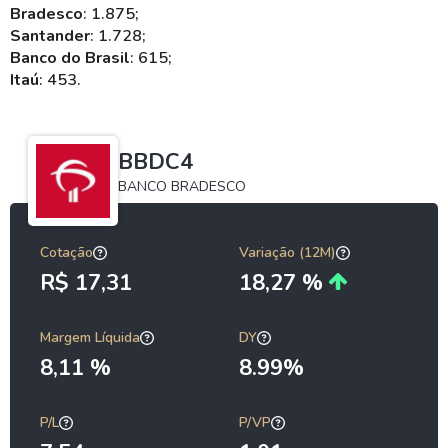
Bradesco
: 1.875;
Santander
: 1.728;
Banco do Brasil
: 615;
Itaú
: 453.
BBDC4
BANCO BRADESCO
Cotação
Variação (12M)
R$ 17,31
18,27 %
Margem Líquida
DY
8,11 %
8.99%
P/L
P/VP