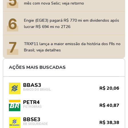
5
mês com nova Selic; veja retorno
6
Engie (EGIE3) pagará R$ 770 mi em dividendos após
lucrar R$ 694 mi no 2T26
7
TRXF11 lança a maior emissão da história dos FIIs no
Brasil; veja detalhes
AÇÕES MAIS BUSCADAS
BBAS3
R$ 20,06
BANCO DO BRASIL
PETR4
R$ 40,87
PETROBRAS
BBSE3
R$ 38,38
BB SEGURIDADE