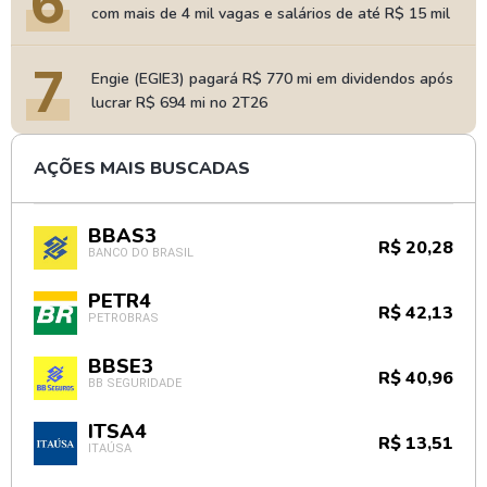
6
com mais de 4 mil vagas e salários de até R$ 15 mil
7
Engie (EGIE3) pagará R$ 770 mi em dividendos após
lucrar R$ 694 mi no 2T26
AÇÕES MAIS BUSCADAS
BBAS3
R$ 20,28
BANCO DO BRASIL
PETR4
R$ 42,13
PETROBRAS
BBSE3
R$ 40,96
BB SEGURIDADE
ITSA4
R$ 13,51
ITAÚSA