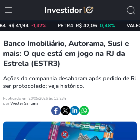
$ 41,94
-1,32%
PETR4
R$ 42,06
0,48%
VALE3
R$ 
Banco Imobiliário, Autorama, Susi e
mais: O que está em jogo na RJ da
Estrela (ESTR3)
Ações da companhia desabaram após pedido de RJ
ser protocolado; veja histórico.
Publicado em 20/05/2026 às 13:23h
por
Wesley Santana