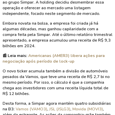
ao grupo Simpar. A holding decidiu desmembrar essa
operação e oferecer ao mercado uma listagem
independente, focado neste segmento de mercado.
Embora novata na bolsa, a empresa foi criada já há
algumas décadas, mas ganhou capilaridade com a
compra feita pela Simpar. Até o último relatório trimestral
apresentado, a empresa acumulou uma receita de R$ 9,3
bilhões em 2024.
📰
Leia mais:
Americanas (AMER3) libera ações para
negociação após período de lock-up
O novo ticker acumula também a divisão de automóveis
pesados da Vamos, que teve uma receita de R$ 2,7 bi no
mesmo período. Por isso, o cálculo é que a companhia
chega aos investidores com uma receita líquida total de
R$ 12 bilhões.
Desta forma, a Simpar agora mantém quatro subsidiárias
na B3:
Vamos (VAMO3)
,
JSL (JSLG3)
,
Movida (MOVI3)
,
além da estreante. As ações da companhia-mãe também