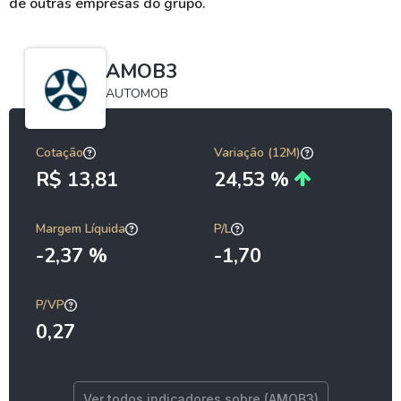
de outras empresas do grupo.
AMOB3
AUTOMOB
Cotação
Variação (12M)
R$ 13,81
24,53 %
Margem Líquida
P/L
-2,37 %
-1,70
P/VP
0,27
Ver todos indicadores sobre (AMOB3)