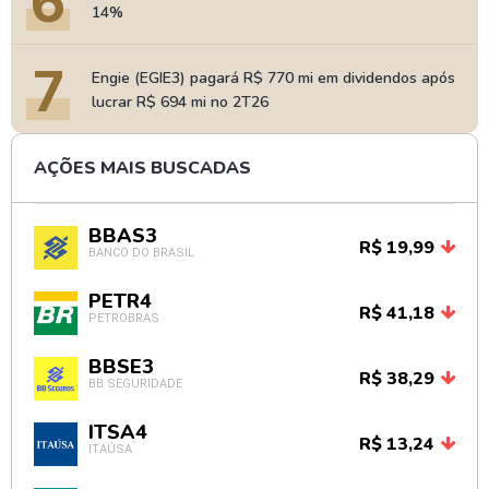
6
14%
7
Engie (EGIE3) pagará R$ 770 mi em dividendos após
lucrar R$ 694 mi no 2T26
AÇÕES MAIS BUSCADAS
BBAS3
R$ 19,99
BANCO DO BRASIL
PETR4
R$ 41,18
PETROBRAS
BBSE3
R$ 38,29
BB SEGURIDADE
ITSA4
R$ 13,24
ITAÚSA