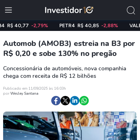
 40,77
-2,79%
PETR4
R$ 40,85
-2,88%
VALE3
R$
Automob (AMOB3) estreia na B3 por
R$ 0,20 e sobe 130% no pregão
Concessionária de automóveis, nova companhia
chega com receita de R$ 12 bilhões
Publicado em 11/09/2025 às 16:03h
por
Wesley Santana