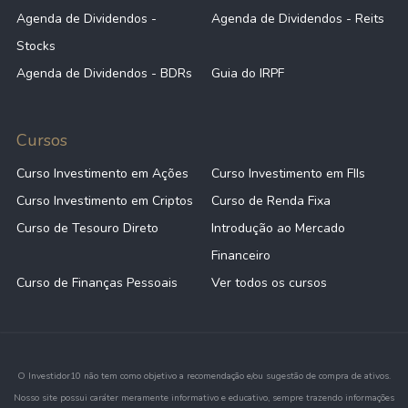
Agenda de Dividendos -
Agenda de Dividendos - Reits
Stocks
Agenda de Dividendos - BDRs
Guia do IRPF
Cursos
Curso Investimento em Ações
Curso Investimento em FIIs
Curso Investimento em Criptos
Curso de Renda Fixa
Curso de Tesouro Direto
Introdução ao Mercado
Financeiro
Curso de Finanças Pessoais
Ver todos os cursos
O Investidor10 não tem como objetivo a recomendação e/ou sugestão de compra de ativos.
Nosso site possui caráter meramente informativo e educativo, sempre trazendo informações