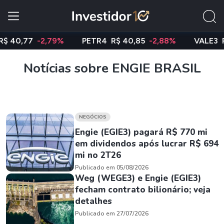
0,77
-2,79%
PETR4
R$ 40,85
-2,88%
VALE3
R$ 74
Notícias sobre ENGIE BRASIL
NEGÓCIOS
Engie (EGIE3) pagará R$ 770 mi
em dividendos após lucrar R$ 694
mi no 2T26
Publicado em 05/08/2026
Weg (WEGE3) e Engie (EGIE3)
fecham contrato bilionário; veja
detalhes
Publicado em 27/07/2026