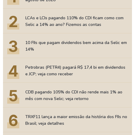
2
LCAs e LCIs pagando 110% do CDI ficam como com
Selic a 14% ao ano? Fizemos as contas
3
10 FIIs que pagam dividendos bem acima da Selic em
14%
4
Petrobras (PETR4) pagará R$ 17,4 bi em dividendos
e JCP; veja como receber
5
CDB pagando 105% do CDI não rende mais 1% ao
mês com nova Selic; veja retorno
6
TRXF11 lança a maior emissão da história dos FIIs no
Brasil; veja detalhes