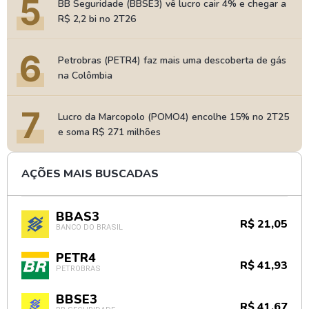
5
BB Seguridade (BBSE3) vê lucro cair 4% e chegar a
R$ 2,2 bi no 2T26
6
Petrobras (PETR4) faz mais uma descoberta de gás
na Colômbia
7
Lucro da Marcopolo (POMO4) encolhe 15% no 2T25
e soma R$ 271 milhões
AÇÕES MAIS BUSCADAS
BBAS3
R$ 21,05
BANCO DO BRASIL
PETR4
R$ 41,93
PETROBRAS
BBSE3
R$ 41,67