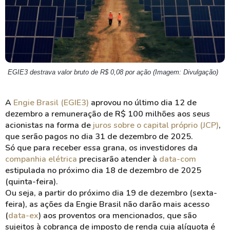
EGIE3 destrava valor bruto de R$ 0,08 por ação (Imagem: Divulgação)
A
Engie Brasil (EGIE3)
aprovou no último dia 12 de
dezembro a remuneração de R$ 100 milhões aos seus
acionistas na forma de
juros sobre o capital próprio (JCP)
,
que serão pagos no dia 31 de dezembro de 2025.
Só que para receber essa grana, os investidores da
companhia elétrica
precisarão atender à
data-com
estipulada no próximo dia 18 de dezembro de 2025
(quinta-feira).
Ou seja, a partir do próximo dia 19 de dezembro (sexta-
feira), as ações da Engie Brasil não darão mais acesso
(
data-ex
) aos proventos ora mencionados, que são
sujeitos à cobrança de imposto de renda cuja alíquota é