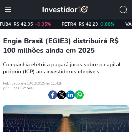
R$ 42,35
-0,35%
PETR4
R$ 42,23
0,88%
VALE3
R
Engie Brasil (EGIE3) distribuirá R$
100 milhões ainda em 2025
Companhia elétrica pagará juros sobre o capital
próprio (JCP) aos investidores elegíveis.
Publicado em 13/12/2025 às 11:42h
por
Lucas Simões