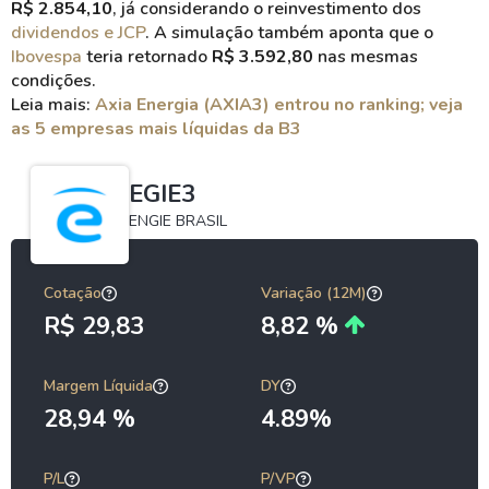
R$ 2.854,10
, já considerando o reinvestimento dos
dividendos e JCP
. A simulação também aponta que o
Ibovespa
teria retornado
R$ 3.592,80
nas mesmas
condições.
Leia mais:
Axia Energia (AXIA3) entrou no ranking; veja
as 5 empresas mais líquidas da B3
EGIE3
ENGIE BRASIL
Cotação
Variação (12M)
R$ 29,83
8,82 %
Margem Líquida
DY
28,94 %
4.89%
P/L
P/VP