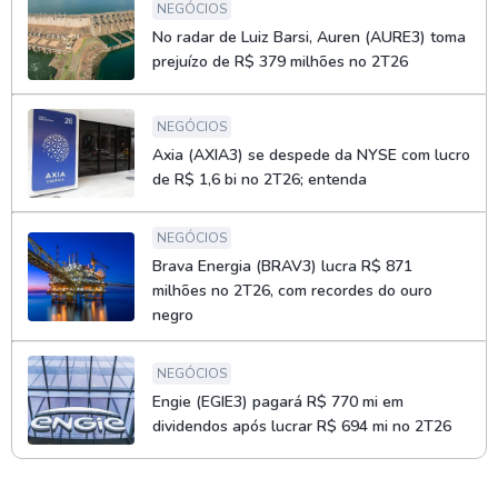
NEGÓCIOS
No radar de Luiz Barsi, Auren (AURE3) toma
prejuízo de R$ 379 milhões no 2T26
NEGÓCIOS
Axia (AXIA3) se despede da NYSE com lucro
de R$ 1,6 bi no 2T26; entenda
NEGÓCIOS
Brava Energia (BRAV3) lucra R$ 871
milhões no 2T26, com recordes do ouro
negro
NEGÓCIOS
Engie (EGIE3) pagará R$ 770 mi em
dividendos após lucrar R$ 694 mi no 2T26