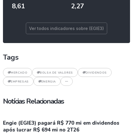
8,61
2,27
Ver todos indicadores sobre (EGIE3)
Tags
MERCADO
BOLSA DE VALORES
DIVIDENDOS
EMPRESAS
ENERGIA
Notícias Relacionadas
Engie (EGIE3) pagará R$ 770 mi em dividendos
após lucrar R$ 694 mi no 2T26