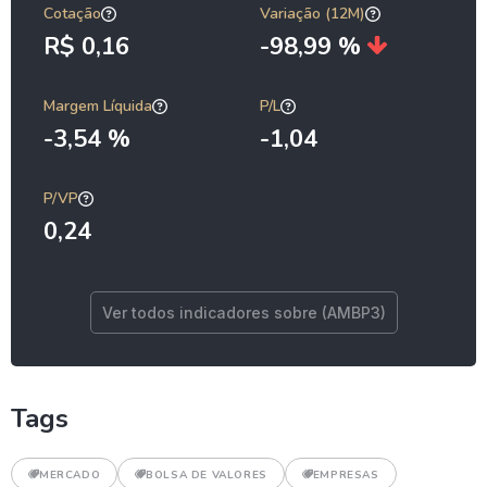
Cotação
Variação (12M)
R$ 0,16
-98,99 %
Margem Líquida
P/L
-3,54 %
-1,04
P/VP
0,24
Ver todos indicadores sobre (AMBP3)
Tags
MERCADO
BOLSA DE VALORES
EMPRESAS