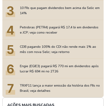
3
10 FIIs que pagam dividendos bem acima da Selic em
14%
4
Petrobras (PETR4) pagará R$ 17,4 bi em dividendos
e JCP; veja como receber
5
CDB pagando 105% do CDI não rende mais 1% ao
mês com nova Selic; veja retorno
6
Engie (EGIE3) pagará R$ 770 mi em dividendos após
lucrar R$ 694 mi no 2T26
7
TRXF11 lança a maior emissão da história dos FIIs no
Brasil; veja detalhes
AÇÕES MAIS BUSCADAS