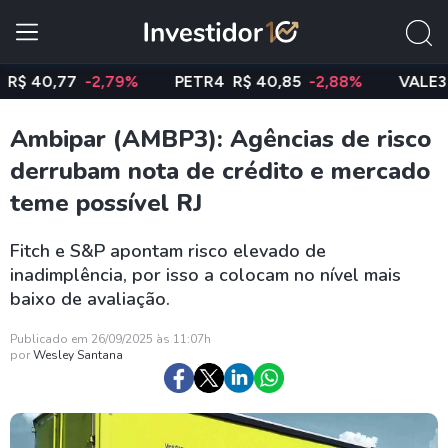
0,77
-2,79%
PETR4
R$ 40,85
-2,88%
VALE3
R$ 7
Ambipar (AMBP3): Agências de risco
derrubam nota de crédito e mercado
teme possível RJ
Fitch e S&P apontam risco elevado de
inadimplência, por isso a colocam no nível mais
baixo de avaliação.
Publicado em 26/09/2025 às 11:07h
por
Wesley Santana