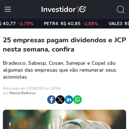
7
-2,79%
PETR4
R$ 40,85
-2,88%
VALE3
R$ 74,97
25 empresas pagam dividendos e JCP
nesta semana, confira
Bradesco, Sabesp, Cosan, Sanepar e Copel são
algumas das empresas que vão remunerar seus
acionistas.
Publicado em 11/09/2025 às 16:03h
por
Marina Barbosa