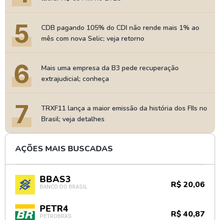
5
CDB pagando 105% do CDI não rende mais 1% ao
mês com nova Selic; veja retorno
6
Mais uma empresa da B3 pede recuperação
extrajudicial; conheça
7
TRXF11 lança a maior emissão da história dos FIIs no
Brasil; veja detalhes
AÇÕES MAIS BUSCADAS
BBAS3
R$ 20,06
BANCO DO BRASIL
PETR4
R$ 40,87
PETROBRAS