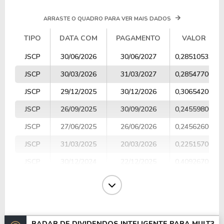
ARRASTE O QUADRO PARA VER MAIS DADOS
TIPO
DATA COM
PAGAMENTO
VALOR
TIPO
DATA COM
PAGAMENTO
VALOR
JSCP
30/06/2026
30/06/2027
0,28510533
JSCP
30/03/2026
31/03/2027
0,28547700
JSCP
29/12/2025
30/12/2026
0,30654200
JSCP
26/09/2025
30/09/2026
0,24559800
JSCP
27/06/2025
26/06/2026
0,24562600
JSCP
31/03/2025
20/03/2026
0,22515700
JSCP
30/12/2024
22/12/2025
0,40926700
JSCP
20/12/2024
25/09/2025
0,23532900
JSCP
26/06/2024
20/06/2025
0,23367500
JSCP
04/04/2024
31/03/2025
0,15482996
RADAR DE DIVIDENDOS INTELIGENTE PARA
MULT3