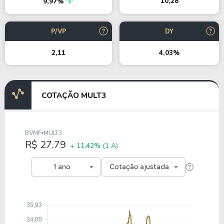
10,28
9,97%
P/VP
DY
2,11
4,03%
COTAÇÃO MULT3
BVMF
MULT3
R$ 27,79
+ 11,42%
(1 A)
1 ano
Cotação ajustada