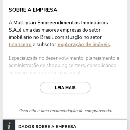
SOBRE A EMPRESA
A
Multiplan Empreendimentos Imobiliários
S.A.
,é uma das maiores empresas do setor
imobiliário no Brasil, com atuação no setor
financeiro
e subsetor
exploração de imóveis
.
Especializada no desenvolvimento, planejamento e
administração de shopping centers, consolidando-
se como uma referência nacional.
Além disso, a Multiplan também investe em
LEIA MAIS
projetos imobiliários multiuso, combinando
espaços comerciais e residenciais, o que agrega
valor às regiões onde atua.
*Isso não é uma recomendação de compra/venda.
Com um portfólio robusto, a Multiplan opera 19
DADOS SOBRE A EMPRESA
shopping centers estrategicamente localizados em