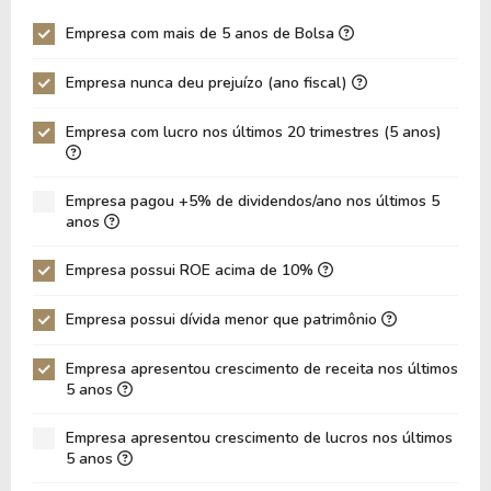
Giro Ativos
0,24
0,21
Empresa com mais de 5 anos de Bolsa
ROE
20,52%
18,11%
Empresa nunca deu prejuízo (ano fiscal)
ROIC
16,69%
14,30%
ROA
10,49%
8,68%
Empresa com lucro nos últimos 20 trimestres (5 anos)
Dívida Líquida / Ebitda
1,93
2,33
Dívida Líquida / Ebit
2,05
2,50
Empresa pagou +5% de dividendos/ano nos últimos 5
anos
Dívida Bruta / Patrimônio
0,75
0,86
Empresa possui ROE acima de 10%
Patrimônio / Ativos
0,51
0,48
Passivos / Ativos
0,49
0,52
Empresa possui dívida menor que patrimônio
Liquidez Corrente
1,64
1,25
Empresa apresentou crescimento de receita nos últimos
5 anos
CAGR Receitas 5 anos
20,42%
20,42%
CAGR Lucros 5 anos
3,43%
3,43%
Empresa apresentou crescimento de lucros nos últimos
5 anos