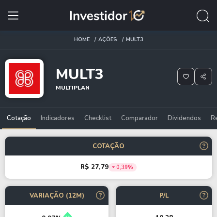
HOME
AÇÕES
MULT3
MULT3
MULTIPLAN
Cotação
Indicadores
Checklist
Comparador
Dividendos
R
COTAÇÃO
R$ 27,79
0,39%
VARIAÇÃO (12M)
P/L