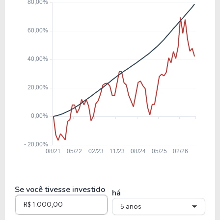
9,62
2,07
21,50%
8,43
ITUB4
6,58
0,88
13,42%
9,15
BBDC3
8,74
1,64
18,83%
9,84
ITSA4
9,06
0,60
6,60%
2,69
BBAS3
Se você tivesse investido
há
5 anos