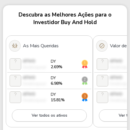
Descubra as Melhores Ações para o
Investidor Buy And Hold
As Mais Queridas
Valor de
ATIVO
ATIVO
DY
2.69%
Desbloquear
Desbloque
ATIVO
ATIVO
DY
6.98%
Desbloquear
Desbloque
ATIVO
ATIVO
DY
15.81%
Desbloquear
Desbloque
Ver todos os ativos
Ver to