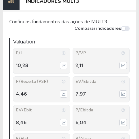
INDICADORES
MULT3
Confira os fundamentos das ações de MULT3.
Comparar indicadores
Valuation
P/L
P/VP
10,28
2,11
P/Receita (PSR)
EV/Ebitda
4,46
7,97
EV/Ebit
P/Ebitda
8,46
6,04
P/Ebit
P/Ativo