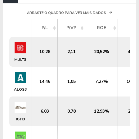
ARRASTE O QUADRO PARA VER MAIS DADOS
P/L
P/VP
ROE
DY
10,28
2,11
20,52%
4,03
MULT3
14,46
1,05
7,27%
10,8
ALOS3
6,03
0,78
12,93%
2,23
IGTI3