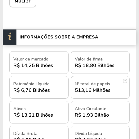
MULT3F
A empresa adota práticas modernas de gestão e
sustentabilidade, buscando eficiência energética e
desenvolvimento social nas comunidades próximas
a seus shoppings.
INFORMAÇÕES SOBRE A EMPRESA
Além disso, a Multiplan lidera projetos inovadores,
como complexos multiusos que integram moradia
e comércio, aumentando a valorização imobiliária
Valor de mercado
Valor de firma
dos locais onde estão presentes.
R$ 14,25 Bilhões
R$ 18,80 Bilhões
Com mais de 900 mil m² de Área Bruta Locável
Patrimônio Líquido
Nº total de papeis
(ABL), a companhia é considerada uma large cap na
R$ 6,76 Bilhões
513,16 Milhões
B3, ocupando posição de liderança no setor
imobiliário.
Ativos
Ativo Circulante
R$ 13,21 Bilhões
R$ 1,93 Bilhão
As ações da Multiplan são negociadas na B3 sob o
ticker
MULT3
e
MULT3F
no mercado fracionário .
Dívida Bruta
Dívida Líquida