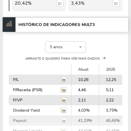
20,42%
3,43%
HISTÓRICO DE INDICADORES
MULT3
5 anos
ARRASTE O QUADRO PARA VER MAIS DADOS
Atual
2025
P/L
10,28
12,25
P/Receita (PSR)
4,46
5,11
P/VP
2,11
2,22
Dividend Yield
4,03%
3,75%
Payout
41,29%
46,46%
Margem Líquida
43,41%
41,66%