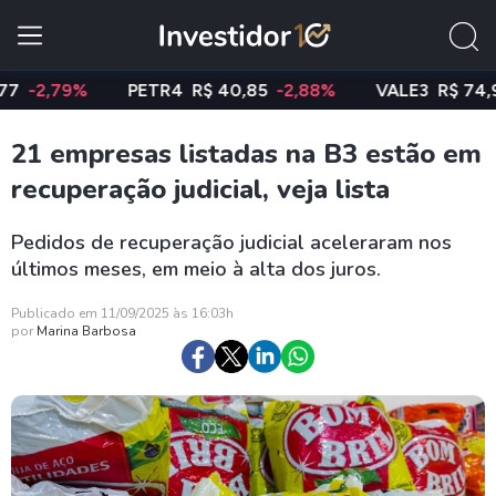
,79%
PETR4
R$ 40,85
-2,88%
VALE3
R$ 74,97
-0
21 empresas listadas na B3 estão em
recuperação judicial, veja lista
Pedidos de recuperação judicial aceleraram nos
últimos meses, em meio à alta dos juros.
Publicado em 11/09/2025 às 16:03h
por
Marina Barbosa