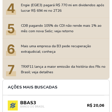
4
Engie (EGIE3) pagará R$ 770 mi em dividendos após
lucrar R$ 694 mi no 2T26
5
CDB pagando 105% do CDI não rende mais 1% ao
mês com nova Selic; veja retorno
6
Mais uma empresa da B3 pede recuperação
extrajudicial; conheça
7
TRXF11 lança a maior emissão da história dos FIIs no
Brasil; veja detalhes
AÇÕES MAIS BUSCADAS
BBAS3
R$ 20,06
BANCO DO BRASIL