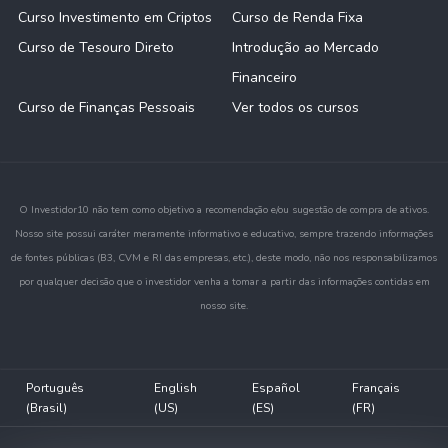
Curso Investimento em Criptos
Curso de Renda Fixa
Curso de Tesouro Direto
Introdução ao Mercado
Financeiro
Curso de Finanças Pessoais
Ver todos os cursos
O Investidor10 não tem como objetivo a recomendação e/ou sugestão de compra de ativos.
Nosso site possui caráter meramente informativo e educativo, sempre trazendo informações
de fontes públicas (B3, CVM e RI das empresas, etc.), deste modo, não nos responsabilizamos
por qualquer decisão que o investidor venha a tomar a partir das informações contidas em
nosso site.
Português
English
Español
Français
(Brasil)
(US)
(ES)
(FR)