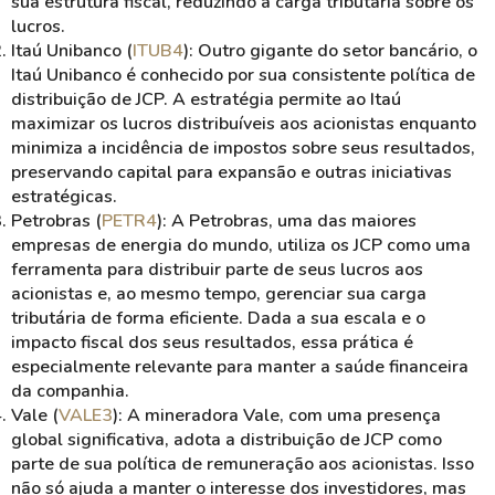
sua estrutura fiscal, reduzindo a carga tributária sobre os
lucros.
Itaú Unibanco (
ITUB4
)
: Outro gigante do setor bancário, o
Itaú Unibanco é conhecido por sua consistente política de
distribuição de JCP. A estratégia permite ao Itaú
maximizar os lucros distribuíveis aos acionistas enquanto
minimiza a incidência de impostos sobre seus resultados,
preservando capital para expansão e outras iniciativas
estratégicas.
Petrobras (
PETR4
)
: A Petrobras, uma das maiores
empresas de energia do mundo, utiliza os
JCP
como uma
ferramenta para distribuir parte de seus lucros aos
acionistas e, ao mesmo tempo, gerenciar sua carga
tributária de forma eficiente. Dada a sua escala e o
impacto fiscal dos seus resultados, essa prática é
especialmente relevante para manter a saúde financeira
da companhia.
Vale (
VALE3
)
: A mineradora Vale, com uma presença
global significativa, adota a distribuição de
JCP
como
parte de sua política de remuneração aos acionistas. Isso
não só ajuda a manter o interesse dos investidores, mas