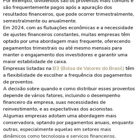
Por exemplo,
dividendos
são os proventos mais comuns e
são frequentemente pagos após a apuração dos
resultados financeiros, que pode ocorrer trimestralmente,
semestralmente ou anualmente.
Em 2024, com as flutuações econômicas e a necessidade
de
ajustes financeiros
constantes, muitas empresas têm
optado por uma abordagem mais frequente, oferecendo
pagamentos trimestrais
ou até mesmo mensais para
manter o
engajamento
dos investidores e garantir uma
maior
estabilidade
de caixa.
Empresas listadas na
B3 (Bolsa de Valores do Brasil)
têm
a flexibilidade de escolher a frequência dos pagamentos
de proventos.
A decisão sobre quando e como distribuir esses proventos
depende de vários fatores, incluindo o desempenho
financeiro
da empresa, suas necessidades de
reinvestimento
, e as expectativas dos acionistas.
Algumas empresas adotam uma abordagem mais
conservadora, optando por pagamentos
anuais
, enquanto
outras, especialmente aquelas em setores mais
dinâmicos
como tecnologia e serviços financeiros,