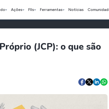
ado
Ações
FIIs
Ferramentas
Notícias
Comunidad
Pe
Próprio (JCP): o que são
Ação
BDR
FII
Bradesco
JBS
TRXF11
ETFs
Stocks
Criptomo
BOVA11
Tesla
Bitcoin
IVVB11
Apple
Ethereum
SMAL11
Amazon
Binance C