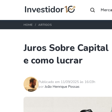
Merc
HOME
ARTIGOS
Juros Sobre Capital 
Assuntos do momento
e como lucrar
Índice
Ação
Ibovespa
Petrobras
Ações
FIIs
Publicado em 11/09/2025 às 16:03h
por
João Henrique Possas
Taesa
XPML11
Itausa
RECR11
Ambev
HGLG11