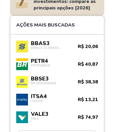
7
investimentos: compare as
principais opções [2026]
AÇÕES MAIS BUSCADAS
BBAS3
R$ 20,06
BANCO DO BRASIL
PETR4
R$ 40,87
PETROBRAS
BBSE3
R$ 38,38
BB SEGURIDADE
ITSA4
R$ 13,21
ITAÚSA
VALE3
R$ 74,97
VALE