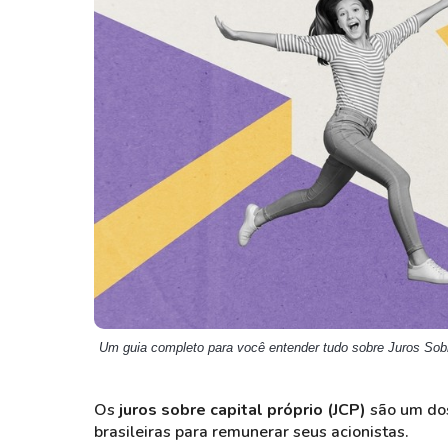
Weg
XPLG11
Klabin
KNRI11
Petrobrás
KNCR11
Ver todos
Ver todos
Um guia completo para você entender tudo sobre Juros Sobr
Os
juros sobre capital próprio (JCP)
são um dos
brasileiras para remunerar seus acionistas.