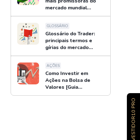
mais promissoras do
mercado mundial
[2026]
GLOSSÁRIO
Glossário do Trader:
principais termos e
gírias do mercado
financeiro
AÇÕES
Como Investir em
Ações na Bolsa de
Valores [Guia
Completo]
INVESTIDOR10 PRO