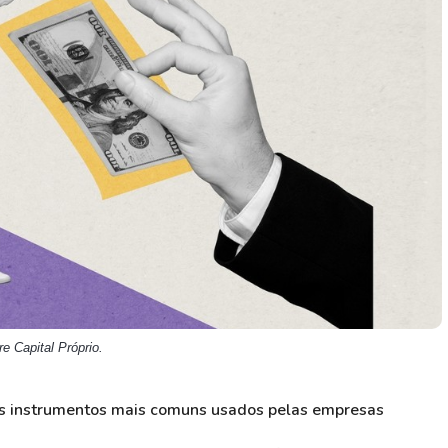
HASH11
Google
Dogecoin
GOLD11
Meta
Solana
XINA11
Coca-Cola
Cardano
Ver todos
Ver todos
Ver todos
e Capital Próprio.
 instrumentos mais comuns usados pelas empresas