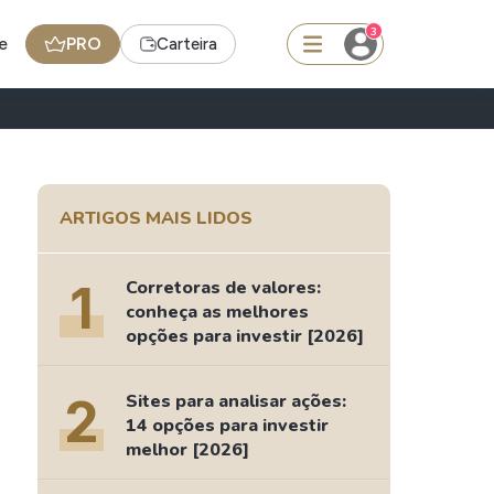
3
e
PRO
Carteira
squisar
ARTIGOS MAIS LIDOS
Ferramenta
Dividendos
1
Corretoras de valores:
conheça as melhores
opções para investir [2026]
edas
Ideias
Agenda de Dividendos
2
Sites para analisar ações:
14 opções para investir
Radar do Dividendo Inteligente
melhor [2026]
oin - BNB
Carteiras Recomendadas