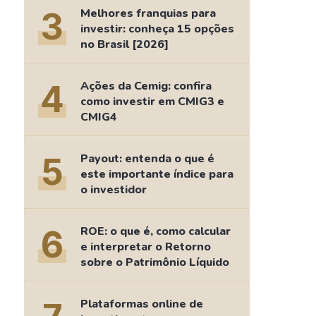
Comparador de Ativos
3
Melhores franquias para
As Ações Mais Buscadas
investir: conheça 15 opções
no Brasil [2026]
Guia do Iniciante
4
Ações da Cemig: confira
como investir em CMIG3 e
CMIG4
5
Payout: entenda o que é
este importante índice para
o investidor
6
ROE: o que é, como calcular
e interpretar o Retorno
sobre o Patrimônio Líquido
Plataformas online de