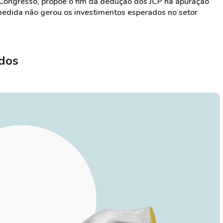
 Congresso, propõe o fim da dedução dos JCP na apuração
 medida não gerou os investimentos esperados no setor
ndos