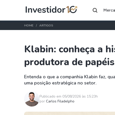
Merc
HOME
ARTIGOS
Klabin: conheça a hi
Assuntos do momento
produtora de papéis
Índice
Ação
Ibovespa
Petrobras
Entenda o que a companhia Klabin faz, qua
uma posição estratégica no setor.
Ações
FIIs
Taesa
XPML11
Publicado em 05/08/2026 às 15:23h
Itausa
RECR11
por
Carlos Filadelpho
Ambev
HGLG11