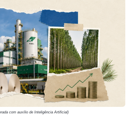
HASH11
Google
Dogecoin
GOLD11
Meta
Solana
XINA11
Coca-Cola
Cardano
Ver todos
Ver todos
Ver todos
ada com auxílio de Inteligência Artificial)