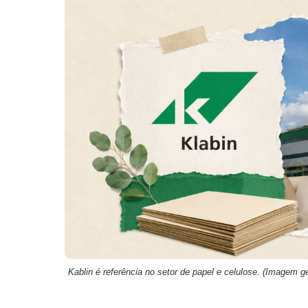
Weg
XPLG11
Klabin
KNRI11
Petrobrás
KNCR11
Ver todos
Ver todos
Kablin é referência no setor de papel e celulose. (Imagem ger