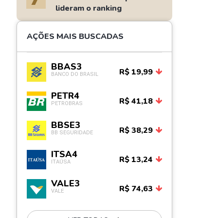
lideram o ranking
AÇÕES MAIS BUSCADAS
BBAS3
R$ 19,99
BANCO DO BRASIL
PETR4
R$ 41,18
PETROBRAS
BBSE3
R$ 38,29
BB SEGURIDADE
ITSA4
R$ 13,24
ITAÚSA
VALE3
R$ 74,63
VALE