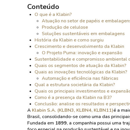
Conteúdo
O que é a Klabin?
Atuação no setor de papéis e embalagen
Produção de celulose
Soluções sustentáveis em embalagens
História da Klabin e como surgiu
Crescimento e desenvolvimento da Klabin
O Projeto Puma: inovação e expansão
Sustentabilidade e compromisso ambiental 
Quais os segmentos de atuação da Klabin?
Quais as inovações tecnológicas da Klabin?
Automação e eficiência nas fábricas
Qual a estrutura societária da Klabin?
Quais os principais investimentos e expansã
Como é a presença da Klabin na B3?
Conclusão: analise os resultados e perspecti
A
Klabin S.A. (KLBN3, KLBN4, KLBN11)
é a mai
Brasil, consolidando-se como uma das principais
Fundada em
1899
, a companhia possui uma tra
foco especial na produção sustentável e na ino