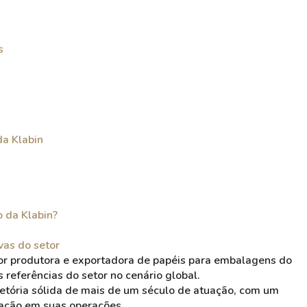
s
da Klabin
o da Klabin?
vas do setor
or produtora e exportadora de papéis para embalagens do
 referências do setor no cenário global.
jetória sólida de mais de um século de atuação, com um
vação em suas operações.