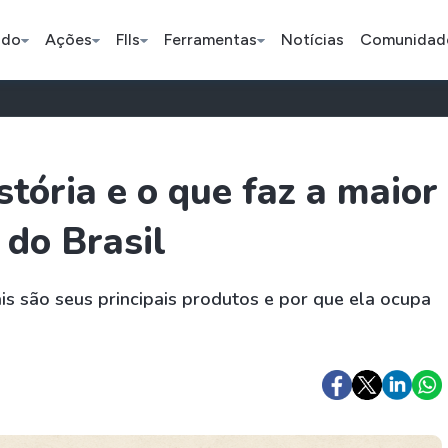
ado
Ações
FIIs
Ferramentas
Notícias
Comunidad
Pe
stória e o que faz a maior
 do Brasil
Ação
BDR
FII
Bradesco
JBS
TRXF11
is são seus principais produtos e por que ela ocupa
ETFs
Stocks
Criptomo
BOVA11
Tesla
Bitcoin
IVVB11
Apple
Ethereum
SMAL11
Amazon
Binance C