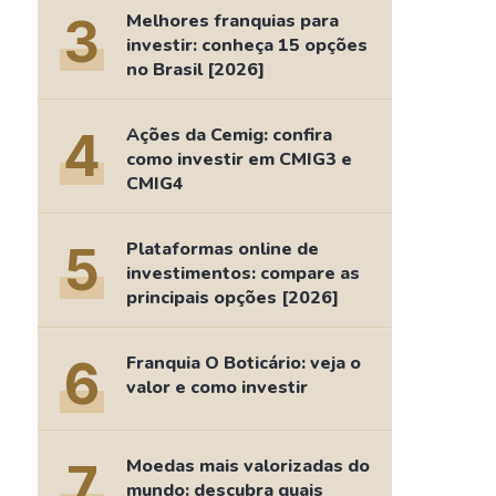
Comparador de Ativos
3
Melhores franquias para
As Ações Mais Buscadas
investir: conheça 15 opções
no Brasil [2026]
Guia do Iniciante
4
Ações da Cemig: confira
como investir em CMIG3 e
CMIG4
5
Plataformas online de
investimentos: compare as
principais opções [2026]
6
Franquia O Boticário: veja o
valor e como investir
7
Moedas mais valorizadas do
mundo: descubra quais