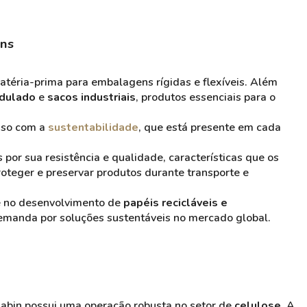
ens
matéria-prima para embalagens rígidas e flexíveis. Além
dulado
e
sacos industriais
, produtos essenciais para o
sso com a
sustentabilidade
, que está presente em cada
 por sua resistência e qualidade, características que os
oteger e preservar produtos durante transporte e
e no desenvolvimento de
papéis recicláveis e
demanda por soluções sustentáveis no mercado global.
abin possui uma operação robusta no setor de
celulose
. A