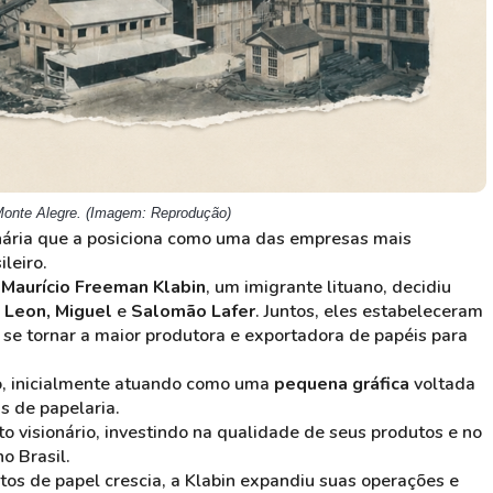
 Monte Alegre. (Imagem: Reprodução)
enária que a posiciona como uma das empresas mais
ileiro.
o
Maurício Freeman Klabin
, um imigrante lituano, decidiu
s
Leon, Miguel
e
Salomão Lafer
. Juntos, eles estabeleceram
 se tornar a maior produtora e exportadora de papéis para
o, inicialmente atuando como uma
pequena gráfica
voltada
s de papelaria.
o visionário, investindo na qualidade de seus produtos e no
o Brasil.
os de papel crescia, a Klabin expandiu suas operações e