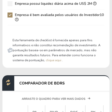
Empresa possui liquidez diária acima de US$ 2M
Patrimônio / Ativos
0,24
0,26
Empresa é bem avaliada pelos usuários do Investidor10
Liquidez Corrente
0,54
0,59
P/Cap Giro
-8.336.810,03
-9.99
P/Ativo Circ Líq
-571.983,84
-657.
Esta ferramenta de checklist é fornecida apenas para fins
informativos e não constitui recomendação de investimento. A
pontuação baseia-se em parâmetros de mercado, mas não
garante resultados futuros. Para entender como funciona o
sistema de pontuação,
clique aqui
.
COMPARADOR DE BDRS
ARRASTE O QUADRO PARA VER MAIS DADOS
V