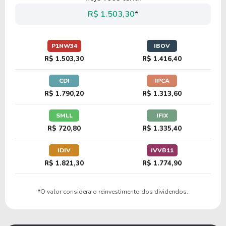
P1EG34
R$ 1.503,30
*
27,34
2,71
9,92%
1,61%
U
P1NW34
IBOV
E1TR34
R$ 1.503,30
R$ 1.416,40
CDI
IPCA
24,54
1,29
5,27%
1,91%
U
R$ 1.790,20
R$ 1.313,60
S1RE34
SMLL
IFIX
R$ 720,80
R$ 1.335,40
21,99
2,43
11,06%
2,07%
U
A1EN34
IDIV
IVVB11
R$ 1.821,30
R$ 1.774,90
25,36
1,91
7,52%
3,31%
U
*O valor considera o reinvestimento dos dividendos.
F1EC34