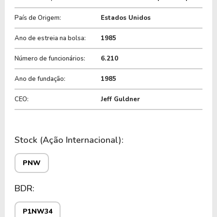
P1NW34
, ou pode ser adquirida no exterior
País de Origem:
Estados Unidos
através do ticker
PNW
.
Ano de estreia na bolsa:
1985
Número de funcionários:
6.210
Ano de fundação:
1985
CEO:
Jeff Guldner
Stock (Ação Internacional):
PNW
BDR:
P1NW34