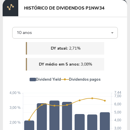
21,14
1,78
8,41%
2,11%
U
HISTÓRICO DE DIVIDENDOS P1NW34
P1PL34
22,83
1,74
7,61%
1,88%
U
10 anos
N1IS34
DY atual:
2,71%
19,39
2,19
11,31%
1,93%
U
DY médio em 5 anos:
3,08%
A1EE34
Dividend Yield
Dividendos pagos