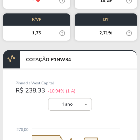
19,29
-
P/VP
DY
1,75
2,71%
COTAÇÃO P1NW34
Pinnacle West Capital
R$ 238,33
-10,94%
(1 A)
1 ano