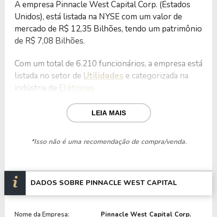
A empresa Pinnacle West Capital Corp. (Estados
Unidos), está listada na NYSE com um valor de
mercado de R$ 12,35 Bilhões, tendo um patrimônio
de R$ 7,08 Bilhões.
Com um total de 6.210 funcionários, a empresa está
listada no setor de
Utilidades
e categorizada na
indústria de
Elétricas
.
Nos últimos 12 meses a empresa teve um
LEIA MAIS
faturamento de R$ 5,55 Bilhões, que gerou um
lucro no valor de R$ 640,10 Milhões.
*Isso não é uma recomendação de compra/venda.
Quanto aos seus principais indicadores, a empresa
possui um P/L de 19,29, um P/VP de 1,75 e nos
últimos 12 meses o dividend yeld da PNW ficou em
DADOS SOBRE PINNACLE WEST CAPITAL
3,55%.
Nome da Empresa:
Pinnacle West Capital Corp.
A empresa é negociada no Brasil através do BDR