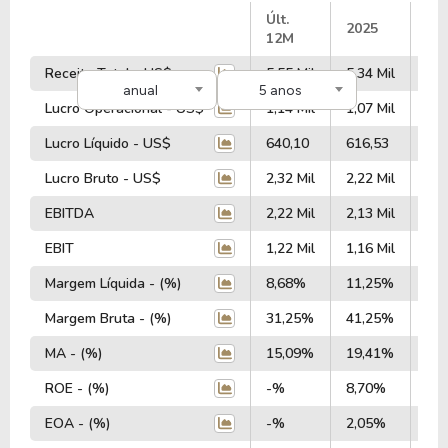
#
Últ.
2025
20
12M
Receita Total - US$
5,55 Mil
5,34 Mil
5,1
anual
5 anos
Lucro Operacional - US$
1,14 Mil
1,07 Mil
1,0
Lucro Líquido - US$
640,10
616,53
608
Lucro Bruto - US$
2,32 Mil
2,22 Mil
2,1
EBITDA
2,22 Mil
2,13 Mil
2,0
EBIT
1,22 Mil
1,16 Mil
1,1
Margem Líquida - (%)
8,68%
11,25%
11
Margem Bruta - (%)
31,25%
41,25%
41
MA - (%)
15,09%
19,41%
19
ROE - (%)
-%
8,70%
8,
EOA - (%)
-%
2,05%
2,