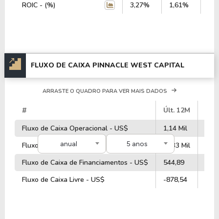
ROIC - (%)
3,27%
1,61%
1,
FLUXO DE CAIXA PINNACLE WEST CAPITAL
ARRASTE O QUADRO PARA VER MAIS DADOS
#
Últ. 12M
202
Fluxo de Caixa Operacional - US$
1,14 Mil
1,07
anual
5 anos
Fluxo de Caixa de Investimentos - US$
-2,33 Mil
-2,3
Fluxo de Caixa de Financiamentos - US$
544,89
576
Fluxo de Caixa Livre - US$
-878,54
-819