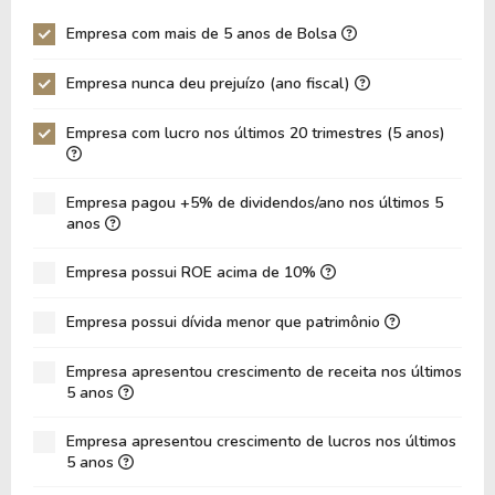
P/EBITDA
4,89
4,37
Empresa com mais de 5 anos de Bolsa
P/EBIT
8,98
8,11
Empresa nunca deu prejuízo (ano fiscal)
P/Ativo
0,35
0,35
Empresa com lucro nos últimos 20 trimestres (5 anos)
VPA
59,06
60,15
LPA
5,14
5,34
Empresa pagou +5% de dividendos/ano nos últimos 5
Giro de Ativos
0,04
0,04
anos
ROE
8,70%
8,88
Empresa possui ROE acima de 10%
ROIC
1,61%
1,28
Empresa possui dívida menor que patrimônio
ROA
2,05%
2,33
Dívida Líquida / Patrimônio
1,30
1,17
Empresa apresentou crescimento de receita nos últimos
5 anos
Dívida Líquida / EBITDA
24,89
23,90
Empresa apresentou crescimento de lucros nos últimos
Dívida Líquida / EBIT
69,93
87,14
5 anos
Dívida Bruta / Patrimônio
1,30
1,18