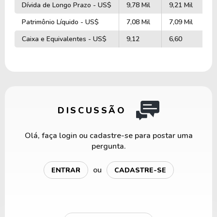
Dívida de Longo Prazo - US$
9,78 Mil
9,21 Mil
8
Patrimônio Líquido - US$
7,08 Mil
7,09 Mil
6
Caixa e Equivalentes - US$
9,12
6,60
3
DISCUSSÃO
Olá, faça login ou cadastre-se para postar uma
pergunta.
ou
ENTRAR
CADASTRE-SE