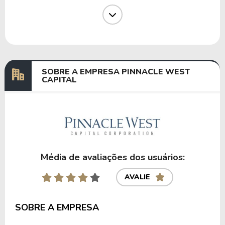
Dividendos
31/10/2024
06/12/2024
1,83723214
Dividendos
30/07/2024
09/09/2024
1,62640351
Dividendos
26/04/2024
07/06/2024
1,56144068
SOBRE A EMPRESA PINNACLE WEST
CAPITAL
Anterior
Próxima
Média de avaliações dos usuários:
AVALIE
SOBRE A EMPRESA