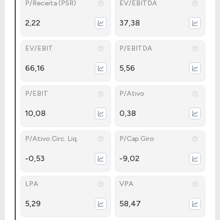
P/Receita (PSR)
EV/EBITDA
2,22
37,38
EV/EBIT
P/EBITDA
66,16
5,56
P/EBIT
P/Ativo
10,08
0,38
P/Ativo Circ. Liq.
P/Cap.Giro
-0,53
-9,02
LPA
VPA
5,29
58,47