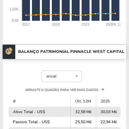
BALANÇO PATRIMONIAL PINNACLE WEST CAPITAL
anual
ARRASTE O QUADRO PARA VER MAIS DADOS
#
Últ. 12M
2025
2
Ativo Total - US$
32,58 Mil
30,03 Mil
2
Passivo Total - US$
25,50 Mil
22,94 Mil
1