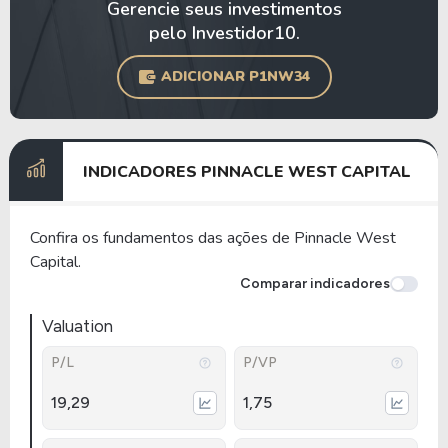
Gerencie seus investimentos
pelo Investidor10.
ADICIONAR P1NW34
INDICADORES PINNACLE WEST CAPITAL
Confira os fundamentos das ações de Pinnacle West
Capital.
Comparar indicadores
Valuation
P/L
P/VP
19,29
1,75