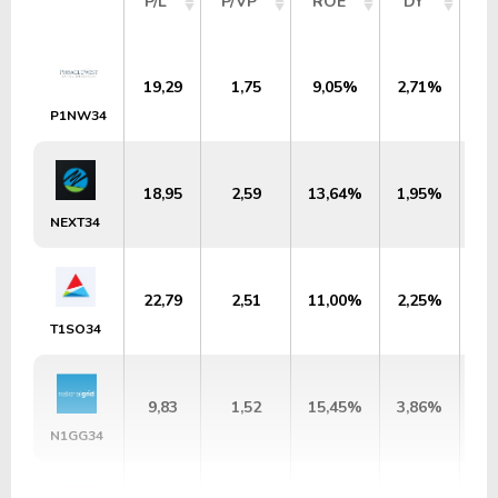
P/L
P/VP
ROE
DY
M
19,29
1,75
9,05%
2,71%
U
P1NW34
18,95
2,59
13,64%
1,95%
US
NEXT34
22,79
2,51
11,00%
2,25%
US
T1SO34
9,83
1,52
15,45%
3,86%
U
N1GG34