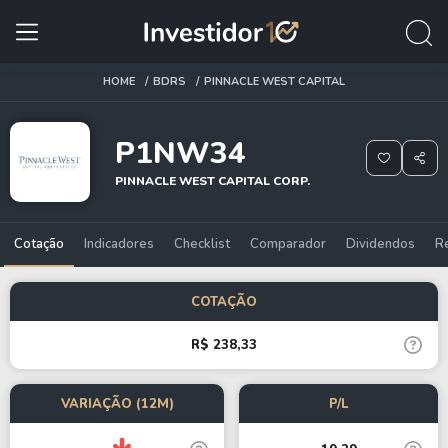
HOME
BDRS
PINNACLE WEST CAPITAL
P1NW34
PINNACLE WEST CAPITAL CORP.
Cotação
Indicadores
Checklist
Comparador
Dividendos
R
COTAÇÃO
R$ 238,33
VARIAÇÃO (12M)
P/L