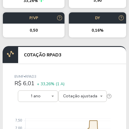
5,90
33,26%
P/VP
DY
0,50
0,16%
COTAÇÃO RPAD3
BVMF
RPAD3
R$ 6,01
+ 33,26%
(1 A)
1 ano
Cotação ajustada