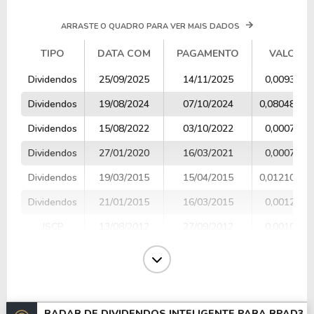
ARRASTE O QUADRO PARA VER MAIS DADOS
TIPO
DATA COM
PAGAMENTO
VALOR
TIPO
DATA COM
PAGAMENTO
VALOR
Dividendos
25/09/2025
14/11/2025
0,009355
Dividendos
19/08/2024
07/10/2024
0,08048000
Dividendos
15/08/2022
03/10/2022
0,000700
Dividendos
27/01/2020
16/03/2021
0,000700
Dividendos
19/03/2015
15/04/2015
0,01210000
Dividendos
21/01/2015
16/03/2015
0,001200
JSCP
13/08/2012
27/09/2012
0,001000
JSCP
27/01/2011
14/03/2011
0,001700
JSCP
12/08/2010
27/09/2010
0,003140
Dividendos
28/01/2010
15/03/2010
0,01280000
RADAR DE DIVIDENDOS INTELIGENTE PARA
RPAD3