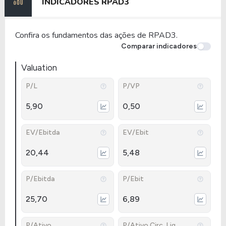
INDICADORES
RPAD3
Confira os fundamentos das ações de RPAD3.
Comparar indicadores
Valuation
P/L
P/VP
5,90
0,50
EV/Ebitda
EV/Ebit
20,44
5,48
P/Ebitda
P/Ebit
25,70
6,89
P/Ativo
P/Ativo Circ. Liq.