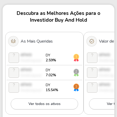
Descubra as Melhores Ações para o
Investidor Buy And Hold
As Mais Queridas
Valor de
ATIVO
ATIVO
DY
2.59%
Desbloquear
Desbloque
ATIVO
ATIVO
DY
7.02%
Desbloquear
Desbloque
ATIVO
ATIVO
DY
15.54%
Desbloquear
Desbloque
Ver todos os ativos
Ver to