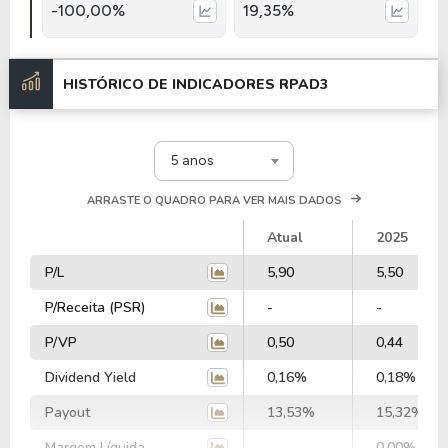
-100,00%
19,35%
HISTÓRICO DE INDICADORES
RPAD3
5 anos
ARRASTE O QUADRO PARA VER MAIS DADOS
Atual
2025
P/L
5,90
5,50
P/Receita (PSR)
-
-
P/VP
0,50
0,44
Dividend Yield
0,16%
0,18%
Payout
13,53%
15,32%
Margem Líquida
-
0,00%