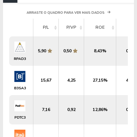
ARRASTE O QUADRO PARA VER MAIS DADOS
P/L
P/VP
ROE
DY
5,90
0,50
8,43%
0,16
RPAD3
15,67
4,25
27,15%
4,85
B3SA3
7,16
0,92
12,86%
0,00
PDTC3