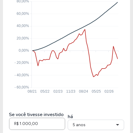
7,88
0,86
10,87%
7,83
SANB11
8,68
7,32
84,38%
15,54
BBSE3
13,42
4,28
31,89%
6,94
CXSE3
9,22
2,18
23,70%
5,63
PSSA3
Se você tivesse investido
há
5 anos