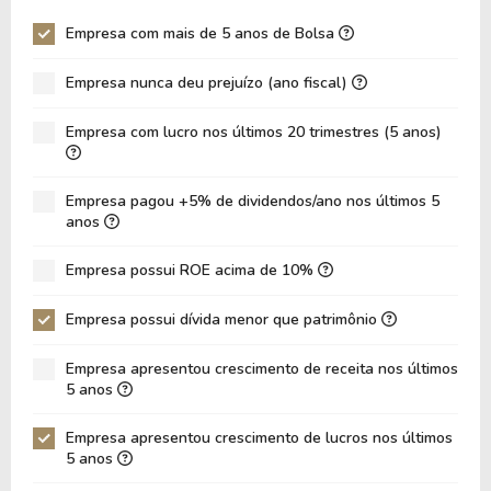
Giro Ativos
-
0,00
Empresa com mais de 5 anos de Bolsa
ROE
8,43%
8,09%
Empresa nunca deu prejuízo (ano fiscal)
ROIC
6,70%
6,40%
ROA
8,34%
7,96%
Empresa com lucro nos últimos 20 trimestres (5 anos)
Dívida Líquida / Ebitda
-6,49
-7,24
Dívida Líquida / Ebit
-1,74
-1,87
Empresa pagou +5% de dividendos/ano nos últimos 5
anos
Dívida Bruta / Patrimônio
-
0,00
Empresa possui ROE acima de 10%
Patrimônio / Ativos
0,99
0,98
Passivos / Ativos
0,01
0,02
Empresa possui dívida menor que patrimônio
Liquidez Corrente
35,00
13,90
Empresa apresentou crescimento de receita nos últimos
5 anos
CAGR Receitas 5 anos
-100,00%
-100,00%
CAGR Lucros 5 anos
19,35%
19,35%
Empresa apresentou crescimento de lucros nos últimos
5 anos