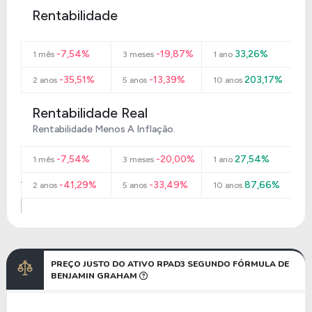
Rentabilidade
-7,54%
-19,87%
33,26%
1 mês
3 meses
1 ano
-35,51%
-13,39%
203,17%
2 anos
5 anos
10 anos
Rentabilidade Real
Rentabilidade Menos A Inflação.
-7,54%
-20,00%
27,54%
1 mês
3 meses
1 ano
-41,29%
-33,49%
87,66%
2 anos
5 anos
10 anos
PREÇO JUSTO DO ATIVO RPAD3 SEGUNDO FÓRMULA DE
BENJAMIN GRAHAM