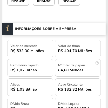
diversas regiões do país.
RPAD6F
RPAD5F
RPAD3F
Por meio de suas subsidiárias, a empresa oferece
uma ampla gama de produtos e serviços, desde
soluções financeiras até produtos de consumo e
INFORMAÇÕES SOBRE A EMPRESA
serviços de hospitalidade.
Com uma estratégia de diversificação de
Valor de mercado
Valor de firma
investimentos, a empresa busca equilibrar seu
R$ 533,30 Milhões
R$ 404,70 Milhões
portfólio entre setores tradicionais e emergentes.
Essa abordagem visa mitigar riscos e aproveitar
Patrimônio Líquido
Nº total de papeis
R$ 1,02 Bilhão
84,68 Milhões
oportunidades de crescimento em diferentes áreas
da economia.
Ativos
Ativo Circulante
Classificada como uma small cap na B3, a Alfa
R$ 1,03 Bilhão
R$ 132,32 Milhões
Holdings possui uma estrutura operacional que
abrange diversas subsidiárias e unidades de
Dívida Bruta
Dívida Líquida
negócios. Suas ações são negociadas na B3 sob os