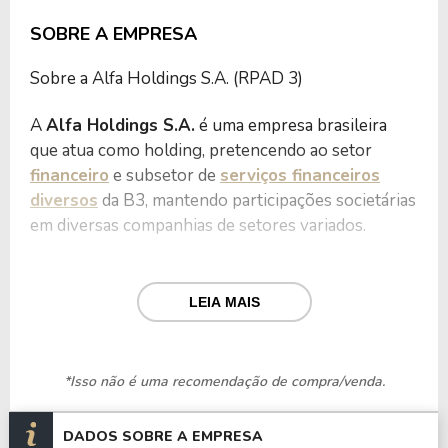
SOBRE A EMPRESA
Sobre a Alfa Holdings S.A. (RPAD 3)
A
Alfa Holdings S.A.
é uma empresa brasileira
que atua como holding, pretencendo ao setor
financeiro
e subsetor de
serviços financeiros
diversos
da B3, mantendo participações societárias
em diversas companhias de setores variados.
Seu portfólio inclui empresas dos segmentos
financeiro, agronegócio, alimentos, materiais de
LEIA MAIS
construção, comunicação e cultura.
Entre as principais empresas sob seu controle
*Isso não é uma recomendação de compra/venda.
estão:
DADOS SOBRE A EMPRESA
Banco Alfa de Investimento S.A.;