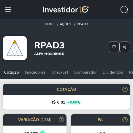
HOME
AÇÕES
RPAD3
RPAD3
ALFA HOLDINGS
Cotação
Indicadores
Checklist
Comparador
Dividendos
R
COTAÇÃO
R$ 6,01
0,00%
VARIAÇÃO (12M)
P/L