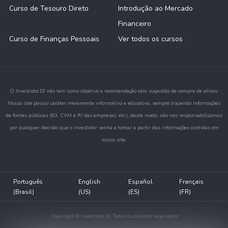
Curso de Tesouro Direto
Introdução ao Mercado
Financeiro
Curso de Finanças Pessoais
Ver todos os cursos
O Investidor10 não tem como objetivo a recomendação e/ou sugestão de compra de ativos.
Nosso site possui caráter meramente informativo e educativo, sempre trazendo informações
de fontes públicas (B3, CVM e RI das empresas, etc.), deste modo, não nos responsabilizamos
por qualquer decisão que o investidor venha a tomar a partir das informações contidas em
nosso site.
Português
English
Español
Français
(Brasil)
(US)
(ES)
(FR)
Copyright © Investidor10. Todos os direitos reservados