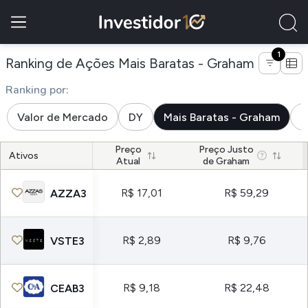
1
de empre
Ranking de Ações Mais Baratas - Graham
Ranking por:
Valor de Mercado
DY
Mais Baratas - Graham
M
Preço
Preço Justo
Ativos
Atual
de Graham
R$ 17,01
R$ 59,29
AZZA3
R$ 2,89
R$ 9,76
VSTE3
R$ 9,18
R$ 22,48
CEAB3