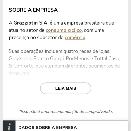
SOBRE A EMPRESA
A
Grazziotin S.A.
é uma empresa brasileira que
atua no setor de
consumo cíclico
, com uma
presença no subsetor de
comércio
.
Suas operações incluem quatro redes de lojas:
Grazziotin, Franco Giorgi, PorMenos e Tottal Casa
& Conforto, que atendem diferentes segmentos de
consumo.
Além do varejo, o grupo investe em
LEIA MAIS
empreendimentos como um shopping center e
uma empresa agropecuária, além de ter atividades
relacionadas ao reflorestamento.
*Isso não é uma recomendação de compra/venda.
Suas marcas incluem a Grazziotin, com lojas de
DADOS SOBRE A EMPRESA
departamento, a Tottal, especializada em produtos