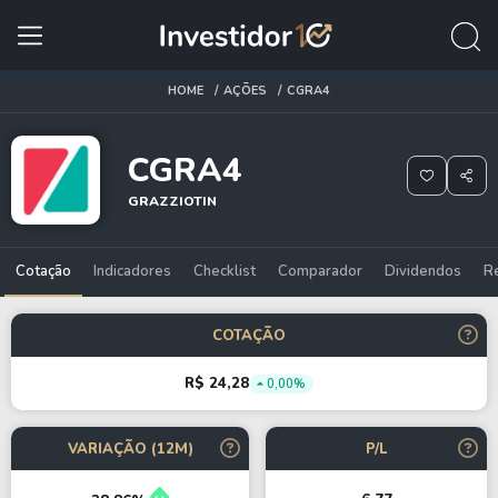
HOME
AÇÕES
CGRA4
CGRA4
GRAZZIOTIN
Cotação
Indicadores
Checklist
Comparador
Dividendos
R
COTAÇÃO
R$ 24,28
0,00%
VARIAÇÃO (12M)
P/L