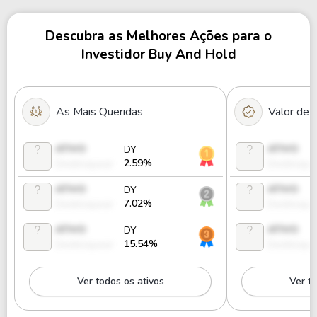
Descubra as Melhores Ações para o
Investidor Buy And Hold
As Mais Queridas
Valor de
ATIVO
ATIVO
DY
2.59%
Desbloquear
Desbloque
ATIVO
ATIVO
DY
7.02%
Desbloquear
Desbloque
ATIVO
ATIVO
DY
15.54%
Desbloquear
Desbloque
Ver todos os ativos
Ver to