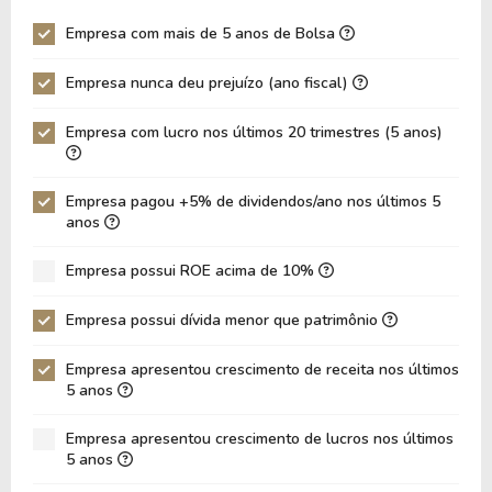
Giro Ativos
0,59
0,59
Empresa com mais de 5 anos de Bolsa
ROE
9,58%
9,55%
Empresa nunca deu prejuízo (ano fiscal)
ROIC
6,30%
5,98%
ROA
6,74%
6,64%
Empresa com lucro nos últimos 20 trimestres (5 anos)
Dívida Líquida / Ebitda
-1,36
-1,45
Dívida Líquida / Ebit
-2,51
-2,63
Empresa pagou +5% de dividendos/ano nos últimos 5
anos
Dívida Bruta / Patrimônio
-
0,00
Empresa possui ROE acima de 10%
Patrimônio / Ativos
0,70
0,69
Passivos / Ativos
0,30
0,31
Empresa possui dívida menor que patrimônio
Liquidez Corrente
2,36
2,26
Empresa apresentou crescimento de receita nos últimos
5 anos
CAGR Receitas 5 anos
10,60%
10,60%
CAGR Lucros 5 anos
3,39%
3,39%
Empresa apresentou crescimento de lucros nos últimos
5 anos