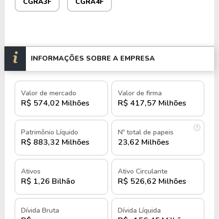
CGRA3F
CGRA4F
Com mais de 280 lojas operando em quatro redes, a
empresa opera com foco em roupas, calçados,
perfumes, mobiliário doméstico e atividades de
lazer.
INFORMAÇÕES SOBRE A EMPRESA
Classificada como uma small cap, sua uma estrutura
verticalizada inclui subsidiárias como o Centro
Shopping Empreendimentos e Participações Ltda.,
Valor de mercado
Valor de firma
Grato Agropecuária Ltda., e Trevi Participações
R$ 574,02 Milhões
R$ 417,57 Milhões
Ltda.
Patrimônio Líquido
Nº total de papeis
A Grazziotin S.A. está listada na B3, sob os tickers
R$ 883,32 Milhões
23,62 Milhões
CGRA3
e
CGRA4
, além de ser negociada no
mercado fracionário sob os códigos
CGRA3F
e
Ativos
Ativo Circulante
CGRA4F
.
R$ 1,26 Bilhão
R$ 526,62 Milhões
História e quando foi criada a
Grazziotin S.A.
Dívida Bruta
Dívida Líquida