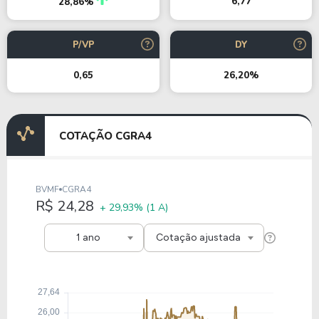
6,77
28,86%
P/VP
DY
0,65
26,20%
COTAÇÃO CGRA4
BVMF
CGRA4
R$ 24,28
+ 29,93%
(1 A)
1 ano
Cotação ajustada