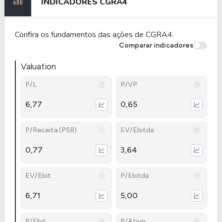
INDICADORES
CGRA4
Confira os fundamentos das ações de CGRA4.
Comparar indicadores
Valuation
P/L
P/VP
6,77
0,65
P/Receita (PSR)
EV/Ebitda
0,77
3,64
EV/Ebit
P/Ebitda
6,71
5,00
P/Ebit
P/Ativo