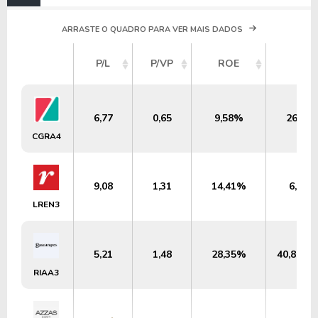
ARRASTE O QUADRO PARA VER MAIS DADOS
P/L
P/VP
ROE
DY
6,77
0,65
9,58%
26,20
CGRA4
9,08
1,31
14,41%
6,67%
LREN3
5,21
1,48
28,35%
40,89%
RIAA3