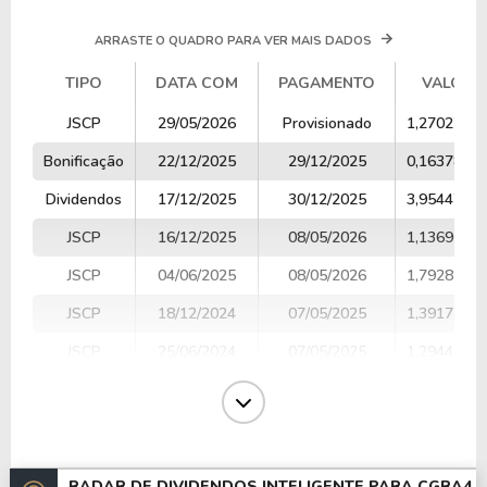
ARRASTE O QUADRO PARA VER MAIS DADOS
TIPO
DATA COM
PAGAMENTO
VALOR
TIPO
DATA COM
PAGAMENTO
VALOR
JSCP
29/05/2026
Provisionado
1,2702750
Bonificação
22/12/2025
29/12/2025
0,1637890
Dividendos
17/12/2025
30/12/2025
3,9544790
JSCP
16/12/2025
08/05/2026
1,1369120
JSCP
04/06/2025
08/05/2026
1,7928270
JSCP
18/12/2024
07/05/2025
1,3917740
JSCP
25/06/2024
07/05/2025
1,2944170
JSCP
20/12/2023
28/05/2024
1,2747340
JSCP
22/06/2023
07/05/2024
1,4277520
JSCP
21/12/2022
22/12/2022
0,6352440
RADAR DE DIVIDENDOS INTELIGENTE PARA
CGRA4