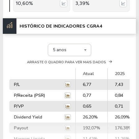
10,60%
3,39%
HISTÓRICO DE INDICADORES
CGRA4
5 anos
ARRASTE O QUADRO PARA VER MAIS DADOS
Atual
2025
P/L
6,77
7,43
P/Receita (PSR)
0,77
0,84
P/VP
0,65
0,71
Dividend Yield
26,20%
26,09%
Payout
192,07%
176,38%
Margem Líquida
11,42%
11,26%