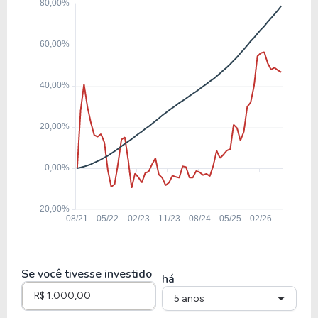
12,53
1,58
12,63%
5,47%
RENT3
16,50
1,86
11,30%
5,65%
SMFT3
5,01
0,93
18,60%
12,51
CYRE3
9,12
6,29
68,95%
13,88
CURY3
Se você tivesse investido
há
5 anos