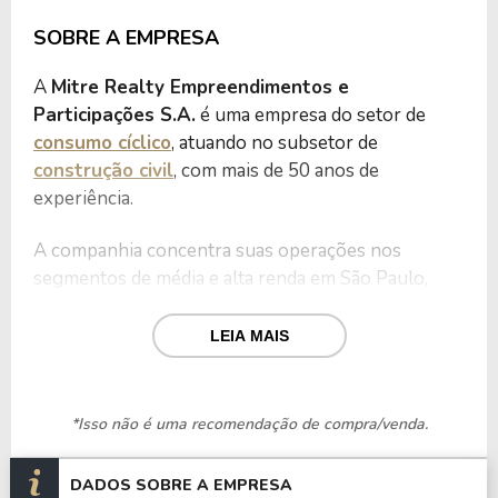
SOBRE A EMPRESA
A
Mitre Realty Empreendimentos e
Participações S.A.
é uma empresa do setor de
consumo cíclico
, atuando no subsetor de
construção civil
, com mais de 50 anos de
experiência.
A companhia concentra suas operações nos
segmentos de média e alta renda em São Paulo,
desenvolvendo empreendimentos residenciais em
regiões estratégicas como Brooklin, Butantã,
LEIA MAIS
Freguesia do Ó, Pinheiros, Vila Mariana, Vila
Prudente e Santana.
*Isso não é uma recomendação de compra/venda.
Com imóveis residenciais de dois e três dormitórios,
a Mitre busca atender ao mercado com soluções
DADOS SOBRE A EMPRESA
que aliam localização e qualidade.