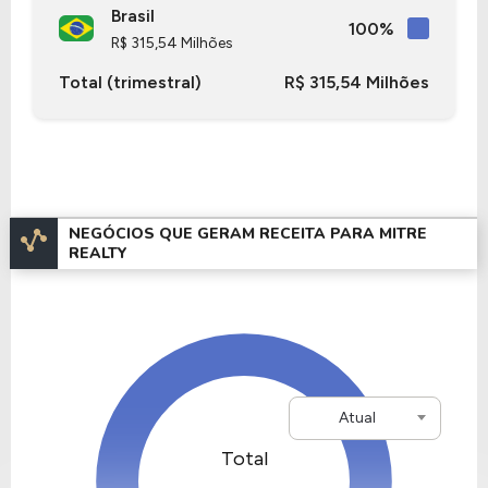
possui um P/L de 4,72, um P/VP de 0,30 e nos
Brasil
100%
últimos 12 meses o dividend yeld da Mitre Realty
R$ 315,54 Milhões
ficou em 13,27% .
Total (trimestral)
R$ 315,54 Milhões
NEGÓCIOS QUE GERAM RECEITA PARA MITRE
REALTY
Atual