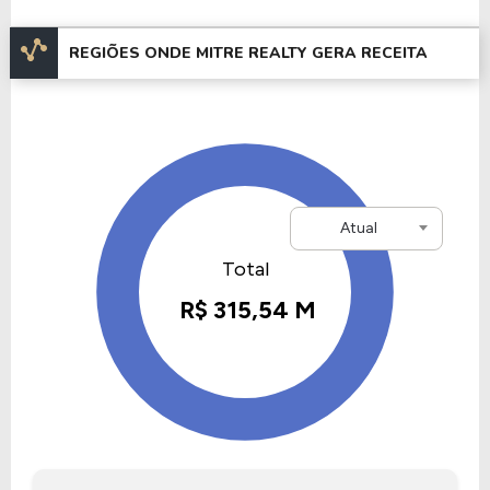
seus lançamentos em 110% no segundo trimestre
de 2024.
REGIÕES ONDE MITRE REALTY GERA RECEITA
Informações Adicionais
A empresa Mitre Realty, está listada na B3 com um
valor de mercado de R$ 309,92 Milhões , tendo um
patrimônio de R$ 1,03 Bilhão.
Atual
A empresa está listada na Bolsa de Valores no
setor de
Consumo Cíclico
e no segmento
Incorporações
.
Nos últimos 12 meses a empresa teve um
faturamento de R$ 1,11 Bilhão, que gerou um lucro
no valor de R$ 99,00 Milhões.
Quanto aos seus principais indicadores, a empresa