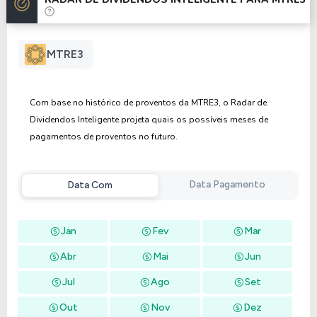
Anterior
Próxima
MTRE3
Com base no histórico de proventos da MTRE3, o Radar de
Dividendos Inteligente projeta quais os possíveis meses de
pagamentos de proventos no futuro.
Data Pagamento
Data Com
Jan
Fev
Mar
Abr
Mai
Jun
Jul
Ago
Set
Out
Nov
Dez