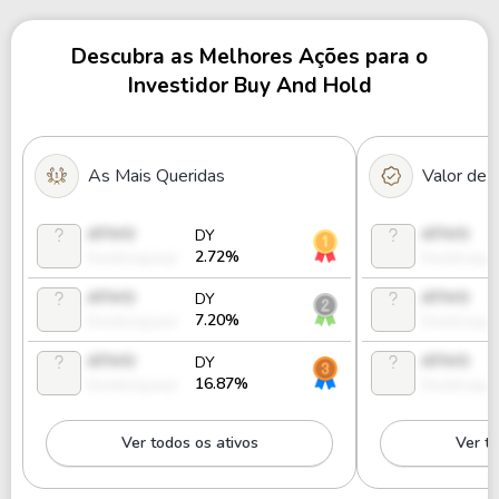
Descubra as Melhores Ações para o
Investidor Buy And Hold
As Mais Queridas
Valor de
ATIVO
ATIVO
DY
2.72%
Desbloquear
Desbloque
ATIVO
ATIVO
DY
7.20%
Desbloquear
Desbloque
ATIVO
ATIVO
DY
16.87%
Desbloquear
Desbloque
Ver todos os ativos
Ver to