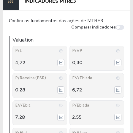
INDICADORES
MTRE3
Confira os fundamentos das ações de MTRE3.
Comparar indicadores
Valuation
P/L
P/VP
4,72
0,30
P/Receita (PSR)
EV/Ebitda
0,28
6,72
EV/Ebit
P/Ebitda
7,28
2,55
P/Ebit
P/Ativo