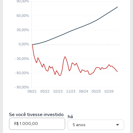
-3,19
0,47
-14,60%
0,00%
MRVE3
5,18
1,29
24,90%
27,26%
LAVV3
5,22
0,67
12,92%
23,91
TRIS3
4,11
0,46
11,22%
20,09
EVEN3
Se você tivesse investido
há
5 anos