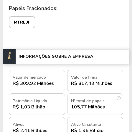
MTRE3
, a empresa disponibiliza ações ordinárias e
Papéis Fracionados:
no mercado fracionário
MTRE3F
.
MTRE3F
História e quando foi criada a Mitre
Realty
A Mitre Realty foi fundada em 27 de setembro de
INFORMAÇÕES SOBRE A EMPRESA
2005, dando continuidade à tradição familiar na área
de construção civil e incorporação.
Valor de mercado
Valor de firma
Em 2008, com a entrada de
Fabricio Mitre
como
R$ 309,92 Milhões
R$ 817,49 Milhões
CEO, a empresa passou a implementar novas
diretrizes estratégicas para fortalecer sua atuação.
Patrimônio Líquido
Nº total de papeis
R$ 1,03 Bilhão
105,77 Milhões
Entre 2009 e 2013, a Mitre otimizou sua estrutura
de capital, firmando parcerias estratégicas que
permitiram um crescimento mais sólido e
Ativos
Ativo Circulante
sustentável, além de realizar o primeiro rebranding.
R$ 2,41 Bilhões
R$ 1,95 Bilhão