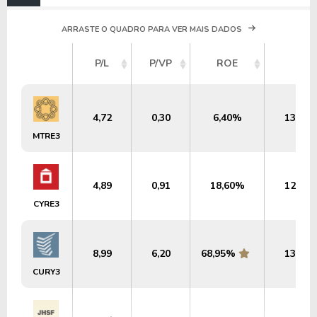
ARRASTE O QUADRO PARA VER MAIS DADOS
P/L
P/VP
ROE
DY
4,72
0,30
6,40%
13,27
MTRE3
4,89
0,91
18,60%
12,60
CYRE3
8,99
6,20
68,95%
13,95
CURY3