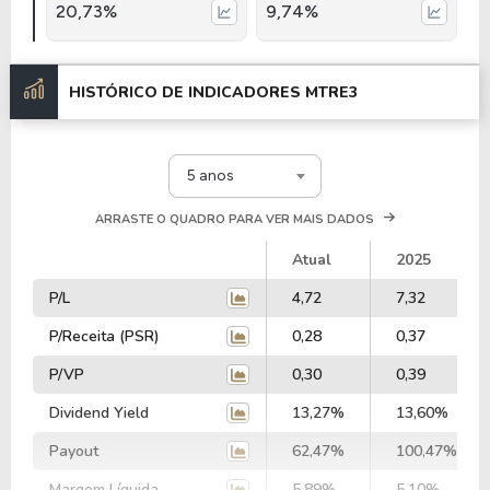
20,73%
9,74%
HISTÓRICO DE INDICADORES
MTRE3
5 anos
ARRASTE O QUADRO PARA VER MAIS DADOS
Atual
2025
P/L
4,72
7,32
P/Receita (PSR)
0,28
0,37
P/VP
0,30
0,39
Dividend Yield
13,27%
13,60%
Payout
62,47%
100,47%
Margem Líquida
5,89%
5,10%