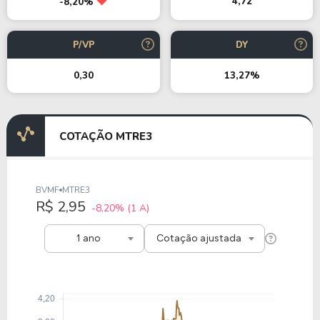
4,72
-8,20%
P/VP
DY
0,30
13,27%
COTAÇÃO MTRE3
BVMF
MTRE3
R$ 2,95
-8,20%
(1 A)
1 ano
Cotação ajustada