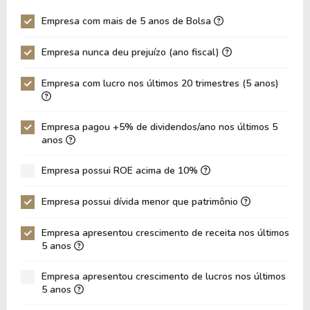
Giro Ativos
0,46
0,44
Empresa com mais de 5 anos de Bolsa
ROE
6,40%
5,36%
Empresa nunca deu prejuízo (ano fiscal)
ROIC
5,00%
3,91%
ROA
4,11%
3,28%
Empresa com lucro nos últimos 20 trimestres (5 anos)
Dívida Líquida / Ebitda
4,17
4,50
Dívida Líquida / Ebit
4,52
5,19
Empresa pagou +5% de dividendos/ano nos últimos 5
anos
Dívida Bruta / Patrimônio
0,70
0,67
Empresa possui ROE acima de 10%
Patrimônio / Ativos
0,43
0,42
Passivos / Ativos
0,55
0,56
Empresa possui dívida menor que patrimônio
Liquidez Corrente
2,74
2,68
Empresa apresentou crescimento de receita nos últimos
5 anos
CAGR Receitas 5 anos
20,73%
20,73%
CAGR Lucros 5 anos
9,74%
9,74%
Empresa apresentou crescimento de lucros nos últimos
5 anos