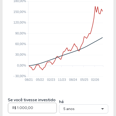
9,08
0,60
6,60%
2,72%
BBAS3
7,93
0,86
10,87%
7,88%
SANB11
12,12
2,81
23,23%
2,31%
BPAC11
15,22
4,13
27,15%
5,05%
B3SA3
Se você tivesse investido
há
5 anos