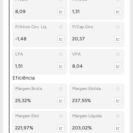
8,09
1,31
P/Ativo Circ. Liq.
P/Cap.Giro
-1,48
20,37
LPA
VPA
1,51
8,04
Eficiência
Margem Bruta
Margem Ebitda
25,32%
237,55%
Margem Ebit
Margem Líquida
221,97%
203,02%