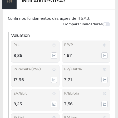
INDICADORES
ITSA3
Confira os fundamentos das ações de ITSA3.
Comparar indicadores
Valuation
P/L
P/VP
8,85
1,67
P/Receita (PSR)
EV/Ebitda
17,96
7,71
EV/Ebit
P/Ebitda
8,25
7,56
P/Ebit
P/Ativo