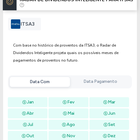
Anterior
Próxima
ITSA3
Com base no histórico de proventos da ITSA3, o Radar de
Dividendos Inteligente projeta quais os possíveis meses de
pagamentos de proventos no futuro.
Data Pagamento
Data Com
Jan
Fev
Mar
Abr
Mai
Jun
Jul
Ago
Set
Out
Nov
Dez