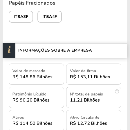
Papéis Fracionados:
Além disso, a holding tem participação em áreas de
ITSA3F
ITSA4F
private equity, venture capital, fundos de
investimento e gestão de patrimônio, oferecendo
serviços de wealth management para particulares e
instituições.
INFORMAÇÕES SOBRE A EMPRESA
A Itaúsa é listada na B3 sob os códigos ITSA4 e
ITSA3,e no mercado fracionário, sob os tickers
ITSA4F e ITSA3F, presente também na carteira do
Valor de mercado
Valor de firma
Dow Jones Sustainability World Index (DJSI),
R$ 148,86 Bilhões
R$ 153,11 Bilhões
História e quando foi criada a Itaúsa
Patrimônio Líquido
Nº total de papeis
R$ 90,20 Bilhões
11,21 Bilhões
Fundada em 2002, a Itaúsa surgiu com o objetivo
de gerenciar e expandir as participações acionárias
Ativos
Ativo Circulante
da família Villela em empresas dos setores
R$ 114,50 Bilhões
R$ 12,72 Bilhões
financeiro, industrial, comércio e serviços.