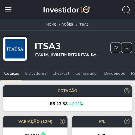
HOME
AÇÕES
ITSA3
ITSA3
ITAUSA INVESTIMENTOS ITAU S.A.
Cotação
Indicadores
Checklist
Comparador
Dividendos
R
COTAÇÃO
R$ 13,38
0,00%
VARIAÇÃO (12M)
P/L