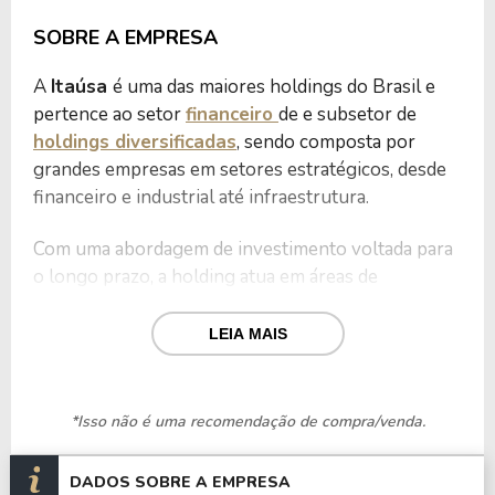
SOBRE A EMPRESA
A
Itaúsa
é uma das maiores holdings do Brasil e
pertence ao setor
financeiro
de e subsetor de
holdings diversificadas
, sendo composta por
grandes empresas em setores estratégicos, desde
financeiro e industrial até infraestrutura.
Com uma abordagem de investimento voltada para
o longo prazo, a holding atua em áreas de
governança corporativa, sustentabilidade e
inovação.
LEIA MAIS
A atuação da Itaúsa é marcada por um modelo de
gestão eficiente, focado em gerar valor a longo
*Isso não é uma recomendação de compra/venda.
prazo. A holding atua em diferentes setores,
incluindo financeiro, indústria, comércio e serviços.
DADOS SOBRE A EMPRESA