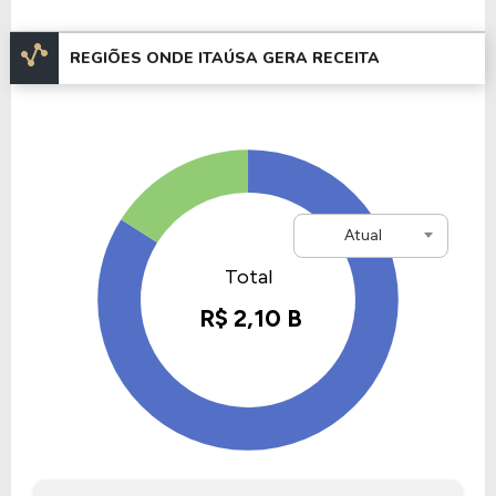
empresa rapidamente conquistou espaço no
mercado financeiro brasileiro.
REGIÕES ONDE ITAÚSA GERA RECEITA
Entre os marcos históricos da Itaúsa, destaca-se a
conclusão da venda das últimas ações da XP
Investimentos, em 2023, como parte de sua
estratégia de concentração em negócios
essenciais.
Atual
Esse movimento refletiu uma nova fase na história
da holding, focada em fortalecer seus
investimentos em setores estratégicos.
Informações Adicionais
A empresa Itaúsa, está listada na B3 com um valor
de mercado de R$ 148,86 Bilhões , tendo um
patrimônio de R$ 90,20 Bilhões.