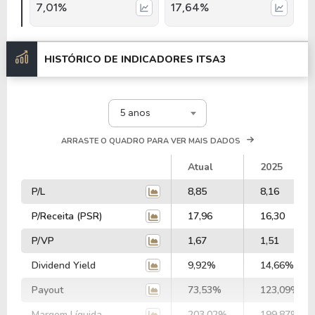
7,01%
17,64%
HISTÓRICO DE INDICADORES
ITSA3
5 anos
ARRASTE O QUADRO PARA VER MAIS DADOS
Atual
2025
P/L
8,85
8,16
P/Receita (PSR)
17,96
16,30
P/VP
1,67
1,51
Dividend Yield
9,92%
14,66%
Payout
73,53%
123,09%
Margem Líquida
203,02%
199,87%