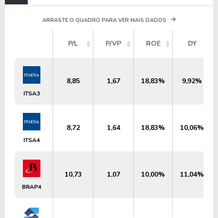
ARRASTE O QUADRO PARA VER MAIS DADOS
P/L
P/VP
ROE
DY
8,85
1,67
18,83%
9,92%
ITSA3
8,72
1,64
18,83%
10,06%
ITSA4
10,73
1,07
10,00%
11,04%
BRAP4