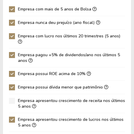
Giro Ativos
0,07
0,07
Empresa com mais de 5 anos de Bolsa
ROE
18,83%
18,58%
Empresa nunca deu prejuízo (ano fiscal)
ROIC
18,22%
18,04%
ROA
14,90%
14,88%
Empresa com lucro nos últimos 20 trimestres (5 anos)
Dívida Líquida / Ebitda
0,21
0,25
Dívida Líquida / Ebit
0,23
0,27
Empresa pagou +5% de dividendos/ano nos últimos 5
anos
Dívida Bruta / Patrimônio
0,12
0,12
Empresa possui ROE acima de 10%
Patrimônio / Ativos
0,79
0,80
Passivos / Ativos
0,17
0,16
Empresa possui dívida menor que patrimônio
Liquidez Corrente
2,38
3,18
Empresa apresentou crescimento de receita nos últimos
5 anos
CAGR Receitas 5 anos
7,01%
7,01%
CAGR Lucros 5 anos
17,64%
17,64%
Empresa apresentou crescimento de lucros nos últimos
5 anos