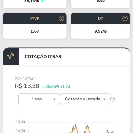
8,85
39,13%
P/VP
DY
1,67
9,92%
COTAÇÃO ITSA3
BVMF
ITSA3
R$ 13,38
+ 39,26%
(1 A)
1 ano
Cotação ajustada