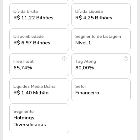
Derivada das operações do banco Itaú, que foi
Dívida Bruta
Dívida Líquida
R$ 11,22 Bilhões
R$ 4,25 Bilhões
fundado em 1945, rapidamente a empresa assumiu
um papel estratégico no mercado, se destacando
pela diversificação inteligente do seu portfólio.
Disponibilidade
Segmento de Listagem
R$ 6,97 Bilhões
Nível 1
Essa estratégia de diversificação permitiu à holding
crescer de forma sustentável, mantendo uma
Free Float
Tag Along
gestão eficiente e uma política de distribuição
65,74%
80,00%
constante de dividendos.
Liquidez Média Diária
Setor
Nos primeiros anos de operação, a Itaúsa
R$ 1,40 Milhão
Financeiro
enfrentou o desafio de se posicionar como uma
holding independente, diferenciando suas
operações das atividades do banco Itaú.
Segmento
Holdings
Diversificadas
Contudo, com uma gestão focada em crescimento
de longo prazo e um portfólio diversificado, a