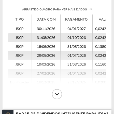
ARRASTE O QUADRO PARA VER MAIS DADOS
TIPO
DATA COM
PAGAMENTO
VALOR
TIPO
DATA COM
PAGAMENTO
VALOR
JSCP
30/11/2026
04/01/2027
0,0242420
JSCP
31/08/2026
01/10/2026
0,0242420
JSCP
18/06/2026
31/08/2026
0,1380000
JSCP
29/05/2026
01/07/2026
0,0242420
JSCP
19/03/2026
31/08/2026
0,1160000
JSCP
27/02/2026
01/04/2026
0,0242420
Bonificação
18/12/2025
23/12/2025
0,0200000
Dividendos
09/12/2025
19/12/2025
0,7753640
JSCP
09/12/2025
06/03/2026
0,0182000
JSCP
28/11/2025
02/01/2026
0,0235295
RADAR DE DIVIDENDOS INTELIGENTE PARA
ITSA3