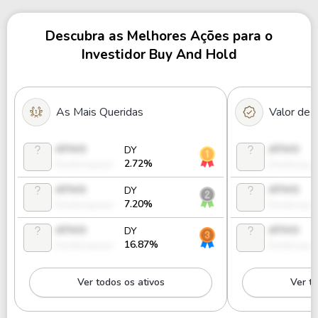
Descubra as Melhores Ações para o
Investidor Buy And Hold
As Mais Queridas
Valor de
ATIVO
ATIVO
DY
2.72%
Desbloquear
Desbloque
ATIVO
ATIVO
DY
7.20%
Desbloquear
Desbloque
ATIVO
ATIVO
DY
16.87%
Desbloquear
Desbloque
Ver todos os ativos
Ver to