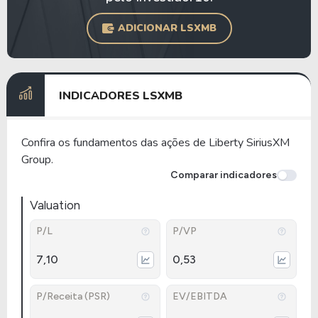
ADICIONAR LSXMB
INDICADORES LSXMB
Confira os fundamentos das ações de Liberty SiriusXM
Group.
Comparar indicadores
Valuation
P/L
P/VP
7,10
0,53
P/Receita (PSR)
EV/EBITDA