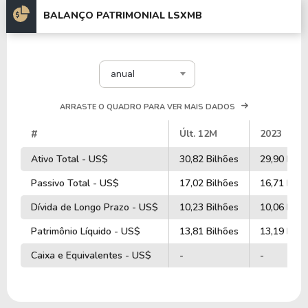
BALANÇO PATRIMONIAL LSXMB
anual
ARRASTE O QUADRO PARA VER MAIS DADOS
#
Últ. 12M
2023
Ativo Total - US$
30,82 Bilhões
29,90 Bilh
Passivo Total - US$
17,02 Bilhões
16,71 Bilh
Dívida de Longo Prazo - US$
10,23 Bilhões
10,06 Bilh
Patrimônio Líquido - US$
13,81 Bilhões
13,19 Bilh
Caixa e Equivalentes - US$
-
-