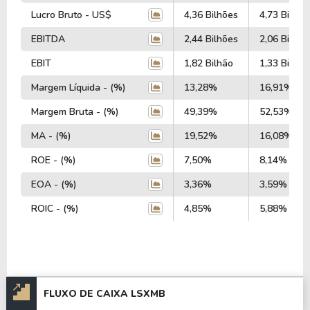
Lucro Bruto - US$
4,36 Bilhões
4,73 Bilhõe
EBITDA
2,44 Bilhões
2,06 Bilhõe
EBIT
1,82 Bilhão
1,33 Bilhão
Margem Líquida - (%)
13,28%
16,91%
Margem Bruta - (%)
49,39%
52,53%
MA - (%)
19,52%
16,08%
ROE - (%)
7,50%
8,14%
EOA - (%)
3,36%
3,59%
ROIC - (%)
4,85%
5,88%
FLUXO DE CAIXA LSXMB