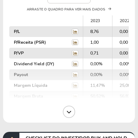
ARRASTE O QUADRO PARA VER MAIS DADOS
2023
2022
P/L
8,76
0,00
P/Receita (PSR)
1,00
0,00
P/VP
0,71
0,00
Dividend Yield (DY)
0,00%
0,00%
Payout
0,00%
0,00%
Margem Líquida
11,47%
25,00%
Margem Bruta
50,52%
56,87%
Margem Operacional
19,39%
15,17%
Margem EBIT
16,65%
4,85%
Margem EBITDA
23,82%
15,56%