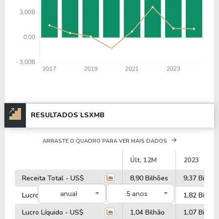
RESULTADOS LSXMB
ARRASTE O QUADRO PARA VER MAIS DADOS
#
Últ. 12M
2023
Receita Total - US$
8,90 Bilhões
9,37 Bilhõe
anual
5 anos
Lucro Operacional - US$
1,92 Bilhão
1,82 Bilhão
Lucro Líquido - US$
1,04 Bilhão
1,07 Bilhão