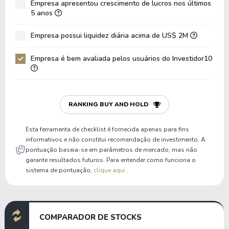
Empresa apresentou crescimento de lucros nos últimos
Dívida Líquida / EBIT
26,41
55,27
5 anos
Dívida Bruta / Patrimônio
0,76
1,71
Empresa possui liquidez diária acima de US$ 2M
Patrimônio / Ativos
0,44
0,29
Empresa é bem avaliada pelos usuários do Investidor10
Passivos / Ativos
0,44
0,29
Liquidez Corrente
0,35
0,00
P/Cap Giro
-2,93
0,00
RANKING BUY AND HOLD
P/Ativo Circ Líq
-0,48
0,00
Esta ferramenta de checklist é fornecida apenas para fins
informativos e não constitui recomendação de investimento. A
pontuação baseia-se em parâmetros de mercado, mas não
garante resultados futuros. Para entender como funciona o
sistema de pontuação,
clique aqui
.
COMPARADOR DE STOCKS