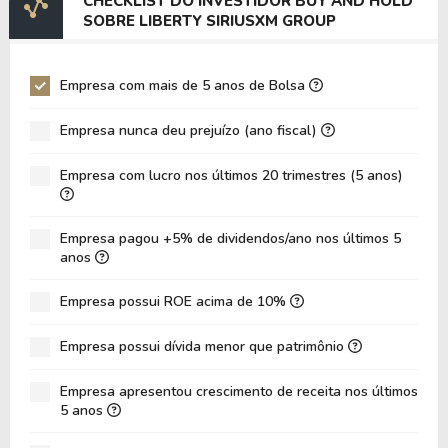
CHECKLIST DO INVESTIDOR BUY AND HOLD
EV/EBITDA
31,97
25,90
SOBRE LIBERTY SIRIUSXM GROUP
EV/EBIT
45,73
83,10
P/EBITDA
4,58
0,00
Empresa com mais de 5 anos de Bolsa
P/EBIT
7,06
0,00
Empresa nunca deu prejuízo (ano fiscal)
P/Ativo
0,31
0,00
Empresa com lucro nos últimos 20 trimestres (5 anos)
VPA
40,34
26,83
LPA
3,28
11,12
Empresa pagou +5% de dividendos/ano nos últimos 5
Giro de Ativos
0,08
0,18
anos
ROE
8,14%
41,44%
Empresa possui ROE acima de 10%
ROIC
5,88%
0,00%
Empresa possui dívida menor que patrimônio
ROA
3,59%
11,91%
Dívida Líquida / Patrimônio
0,76
1,67
Empresa apresentou crescimento de receita nos últimos
5 anos
Dívida Líquida / EBITDA
18,46
17,23