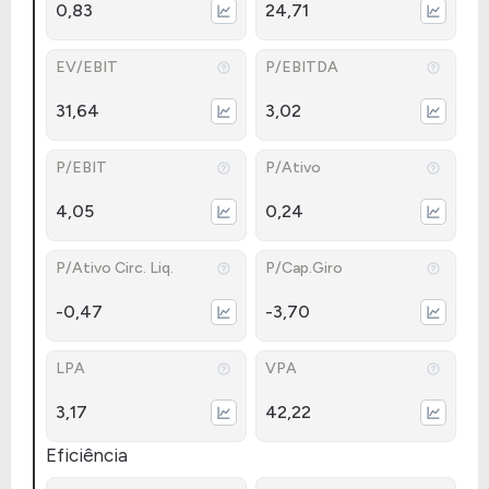
0,83
24,71
EV/EBIT
P/EBITDA
31,64
3,02
P/EBIT
P/Ativo
4,05
0,24
P/Ativo Circ. Liq.
P/Cap.Giro
-0,47
-3,70
LPA
VPA
3,17
42,22
Eficiência