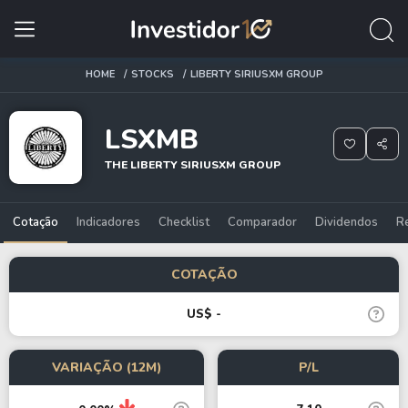
HOME
STOCKS
LIBERTY SIRIUSXM GROUP
LSXMB
THE LIBERTY SIRIUSXM GROUP
Cotação
Indicadores
Checklist
Comparador
Dividendos
R
COTAÇÃO
US$ -
VARIAÇÃO (12M)
P/L