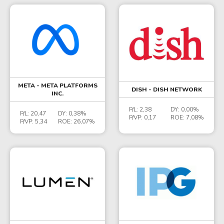
META - META PLATFORMS
DISH - DISH NETWORK
INC.
P/L:
2,38
DY:
0,00%
P/L:
20,47
DY:
0,38%
P/VP:
0,17
ROE:
7,08%
P/VP:
5,34
ROE:
26,07%