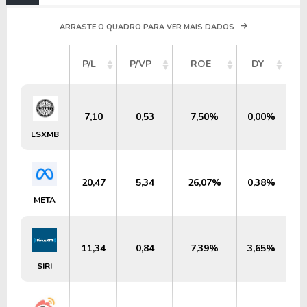
ARRASTE O QUADRO PARA VER MAIS DADOS
V
P/L
P/VP
ROE
DY
M
7,10
0,53
7,50%
0,00%
LSXMB
20,47
5,34
26,07%
0,38%
META
11,34
0,84
7,39%
3,65%
SIRI