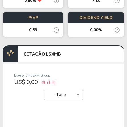
7,10
0,00%
P/VP
DIVIDEND YIELD
0,53
0,00%
COTAÇÃO LSXMB
Liberty SiriusXM Group
US$ 0,00
-%
(1 A)
1 ano