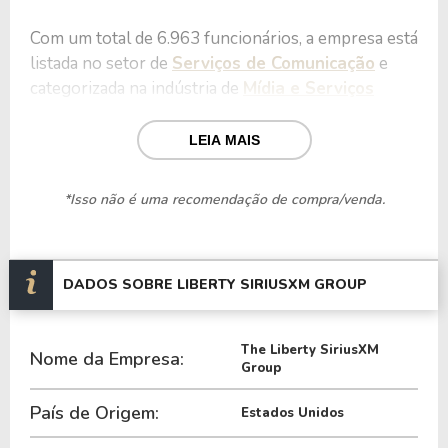
Com um total de 6.963 funcionários, a empresa está
listada no setor de
Serviços de Comunicação
e
categorizada na indústria de
Mídia e Serviços
Interativos
.
LEIA MAIS
Nos últimos 12 meses a Empresa teve um
faturamento de $ 8,90 Bilhões, que gerou um lucro
*Isso não é uma recomendação de compra/venda.
no valor de $ 1,04 Bilhão.
Quanto aos seus principais indicadores, a Empresa
possui um P/L de 7,10, um P/VP de 0,53 e nos
DADOS SOBRE LIBERTY SIRIUSXM GROUP
últimos 12 meses a Empresa não pagou dividendos.
The Liberty SiriusXM
A Empresa é negociada no exterior através do
Nome da Empresa:
Group
ticker
LSXMB
.
País de Origem:
Estados Unidos