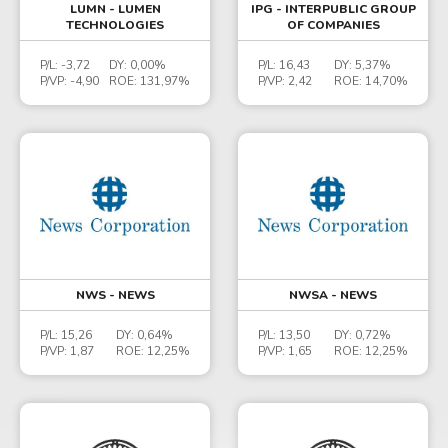
LUMN - LUMEN
IPG - INTERPUBLIC GROUP
TECHNOLOGIES
OF COMPANIES
P/L:
-3,72
DY:
0,00%
P/L:
16,43
DY:
5,37%
P/VP:
-4,90
ROE:
131,97%
P/VP:
2,42
ROE:
14,70%
NWS - NEWS
NWSA - NEWS
P/L:
15,26
DY:
0,64%
P/L:
13,50
DY:
0,72%
P/VP:
1,87
ROE:
12,25%
P/VP:
1,65
ROE:
12,25%