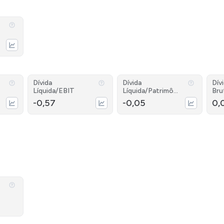
Dívida
Dívida
Dív
Líquida/EBIT
Líquida/Patrimôni
Bru
o
-0,57
-0,05
0,