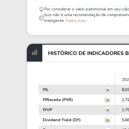
Por considerar o valor patrimonial em seu cá
Isso não é uma recomendação de compra/venda,
Inteligente.
Saiba mais
.
HISTÓRICO DE INDICADORES B
202
P/L
8,0
P/Receita (PSR)
1,7
P/VP
1,7
Dividend Yield (DY)
5,6