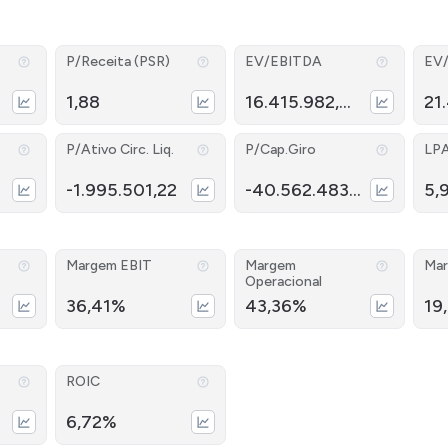
P/Receita (PSR)
EV/EBITDA
EV
1,88
16.415.982,94
21
P/Ativo Circ. Liq.
P/Cap.Giro
LP
-1.995.501,22
-40.562.483,37
5,
Margem EBIT
Margem
Mar
Operacional
36,41%
43,36%
19
ROIC
6,72%