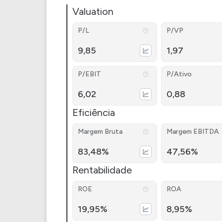
Valuation
P/L
P/VP
9,85
1,97
P/EBIT
P/Ativo
6,02
0,88
Eficiência
Margem Bruta
Margem EBITDA
83,48%
47,56%
Rentabilidade
ROE
ROA
19,95%
8,95%