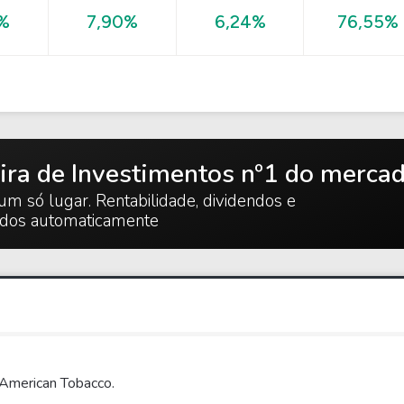
76,55%
%
7,90%
6,24%
ira de Investimentos nº1 do merca
um só lugar. Rentabilidade, dividendos e
ados automaticamente
 American Tobacco.