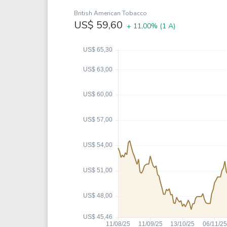
Weg
XPLG11
British American Tobacco
Klabin
KNRI11
US$ 59,60
+ 11,00%
(1 A)
Petrobrás
KNCR11
Ver todos
Ver todos