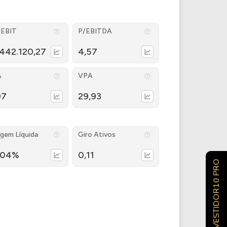
/EBIT
P/EBITDA
.442.120,27
4,57
A
VPA
97
29,93
gem Líquida
Giro Ativos
,04%
0,11
INVESTIDOR10 PRO