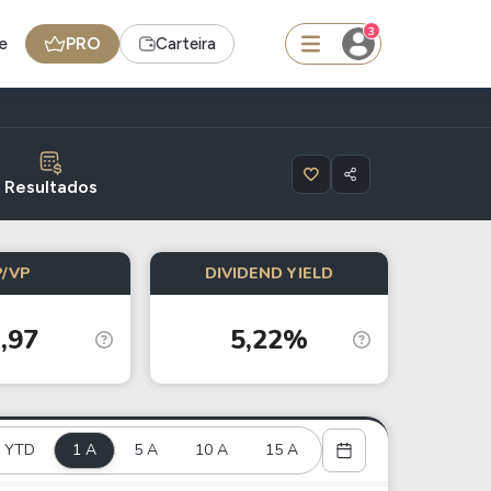
3
e
PRO
Carteira
squisar
Resultados
Ferramenta
P/VP
DIVIDEND YIELD
Dividendos
,97
5,22%
edas
Ideias
Agenda de Dividendos
Radar do Dividendo Inteligente
YTD
1 A
5 A
10 A
15 A
oin - BNB
Carteiras Recomendadas