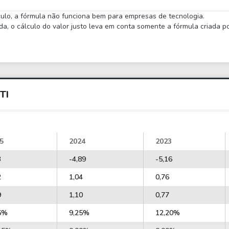
lculo, a fórmula não funciona bem para empresas de tecnologia.
 o cálculo do valor justo leva em conta somente a fórmula criada por
TI
5
2024
2023
3
-4,89
-5,16
2
1,04
0,76
9
1,10
0,77
6%
9,25%
12,20%