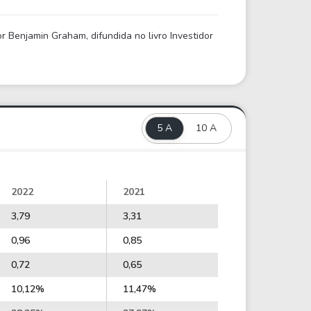
 Benjamin Graham, difundida no livro Investidor
5 A
10 A
2022
2021
3,79
3,31
0,96
0,85
0,72
0,65
10,12%
11,47%