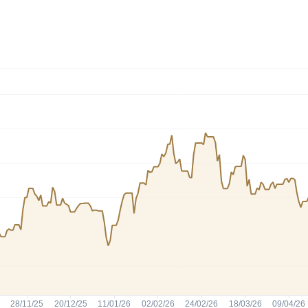
HASH11
Google
Dogecoin
GOLD11
Meta
Solana
XINA11
Coca-Cola
Cardano
Ver todos
Ver todos
Ver todos