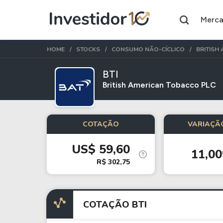
Merc
HOME
STOCKS
CONSUMO NÃO-CÍCLICO
BRITISH
BTI
British American Tobacco PLC
Assuntos do momento
Índice
Ação
COTAÇÃO
VARIAÇÃO
Ibovespa
Petrobras
US$ 59,60
11,0
Ações
FIIs
R$ 302,75
Taesa
XPML11
Itausa
RECR11
COTAÇÃO BTI
Ambev
HGLG11