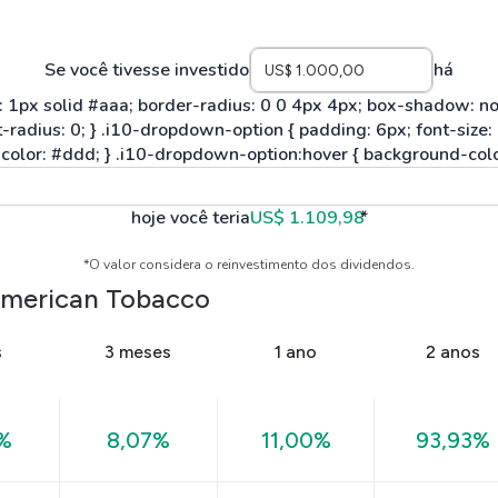
Se você tivesse investido
há
hoje você teria
US$ 1.109,98
*
*O valor considera o reinvestimento dos dividendos.
 American Tobacco
s
3 meses
1 ano
2 anos
%
8,07%
11,00%
93,93%