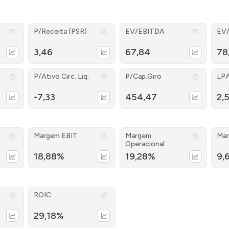
P/Receita (PSR)
EV/EBITDA
EV
3,46
67,84
78
P/Ativo Circ. Liq.
P/Cap.Giro
LP
-7,33
454,47
2,
Margem EBIT
Margem
Mar
Operacional
18,88%
19,28%
9,
ROIC
29,18%