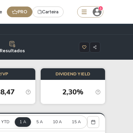
3
e
PRO
Carteira
squisar
Resultados
BDR
P/VP
DIVIDEND YIELD
de
SpaceX
8,47
2,30%
edas
Ideias
Agenda de Dividendos
Radar do Dividendo Inteligente
YTD
1 A
5 A
10 A
15 A
oin - BNB
Carteiras Recomendadas