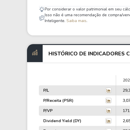
Por considerar o valor patrimonial em seu cá
Isso não é uma recomendação de compra/venda,
Inteligente.
Saiba mais
.
HISTÓRICO DE INDICADORES C
202
P/L
29,
P/Receita (PSR)
3,0
P/VP
171
Dividend Yield (DY)
2,6