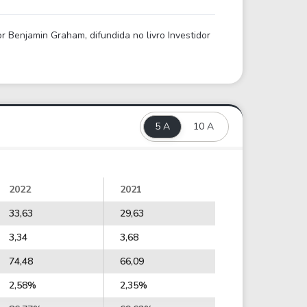
 Benjamin Graham, difundida no livro Investidor
5 A
10 A
2022
2021
33,63
29,63
3,34
3,68
74,48
66,09
2,58%
2,35%