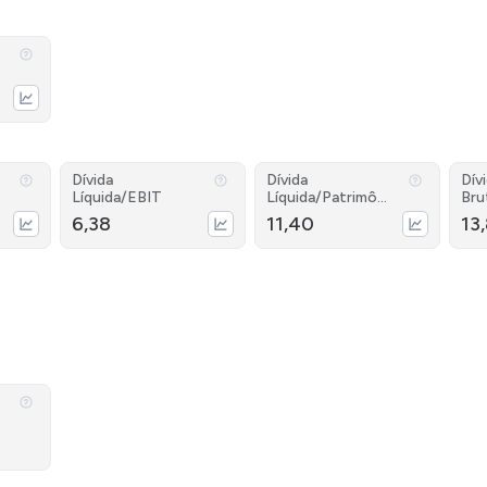
Dívida
Dívida
Dív
Líquida/EBIT
Líquida/Patrimôni
Bru
o
6,38
11,40
13