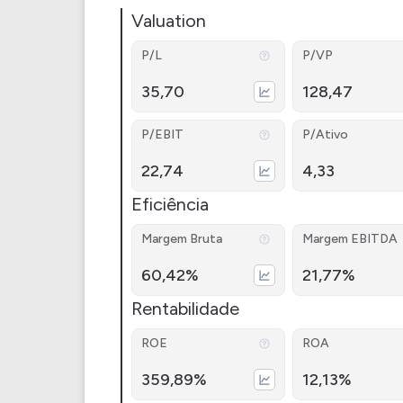
Valuation
P/L
P/VP
35,70
128,47
P/EBIT
P/Ativo
22,74
4,33
Eficiência
Margem Bruta
Margem EBITDA
60,42%
21,77%
Rentabilidade
ROE
ROA
359,89%
12,13%