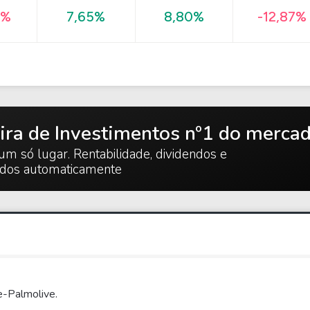
-12,87%
0%
7,65%
8,80%
ira de Investimentos nº1 do merca
um só lugar. Rentabilidade, dividendos e
ados automaticamente
e-Palmolive.