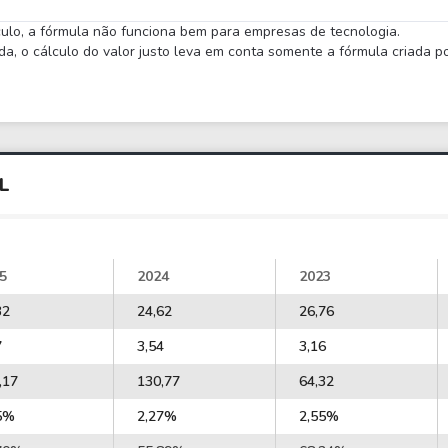
lculo, a fórmula não funciona bem para empresas de tecnologia.
 o cálculo do valor justo leva em conta somente a fórmula criada por
L
5
2024
2023
32
24,62
26,76
7
3,54
3,16
,17
130,77
64,32
5%
2,27%
2,55%