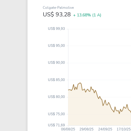
Weg
XPLG11
Colgate-Palmolive
Klabin
KNRI11
US$ 93,28
+ 13,68%
(1 A)
Petrobrás
KNCR11
Ver todos
Ver todos