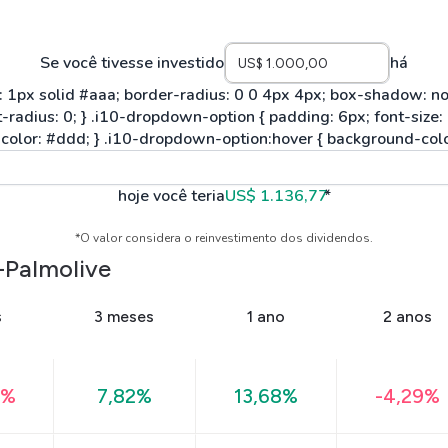
Se você tivesse investido
há
hoje você teria
US$ 1.136,77
*
*O valor considera o reinvestimento dos dividendos.
-Palmolive
s
3 meses
1 ano
2 anos
0%
7,82%
13,68%
-4,29%