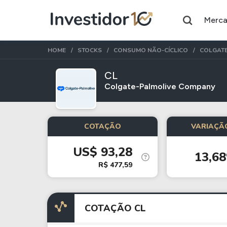
Merc
HOME
STOCKS
CONSUMO NÃO-CÍCLICO
COLGATE
CL
Colgate-Palmolive Company
Assuntos do momento
Índice
Commodity
COTAÇÃO
VARIAÇÃO
Ibovespa
Petróleo
US$ 93,28
13,6
Ações
FIIs
R$ 477,59
Taesa
XPML11
Itausa
RECR11
COTAÇÃO CL
Ambev
HGLG11