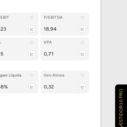
/EBIT
P/EBITDA
,23
18,94
A
VPA
55
0,71
gem Líquida
Giro Ativos
68%
0,32
INVESTIDOR10 PRO