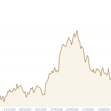
HASH11
Google
Dogecoin
GOLD11
Meta
Solana
XINA11
Coca-Cola
Cardano
Ver todos
Ver todos
Ver todos