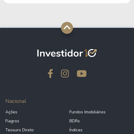
1,34%
-11,88
PDM
1,04%
18,38
UBA
0,97%
17,73
HIW
0,65%
30,25
HHH
0,19%
34,30
LXP
Nacional
0,17%
14,15
FPI
Ações
Fundos Imobiliários
Fiagros
BDRs
-
6,73
ORC
Tesouro Direto
Índices