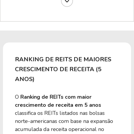
11,43%
47,78
RLJ
11,10%
16,95
LTC
10,55%
STOR
RANKING DE REITS DE MAIORES
8,83%
32,82
FR
CRESCIMENTO DE RECEITA (5
ANOS)
8,73%
-29,02
HR
O
Ranking de REITs com maior
crescimento de receita em 5 anos
8,50%
26,25
STAG
classifica os REITs listados nas bolsas
norte-americanas com base na expansão
8,28%
220,53
DOC
acumulada da receita operacional no