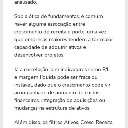
analisado.
5,23%
19,40
WSR
Sob a ótica de fundamentos, é comum
haver alguma associação entre
crescimento de receita e porte, uma vez
5,21%
35,87
WPC
que empresas maiores tendem a ter maior
capacidade de adquirir ativos e
5,15%
43,32
NSA
desenvolver projetos.
Já a correlação com indicadores como P/L
5,03%
170,00
MDV
e margem líquida pode ser fraca ou
instável, dado que o crescimento pode vir
acompanhado de aumento de custos
4,98%
23,91
NNN
financeiros, integração de aquisições ou
mudanças na estrutura de ativos.
4,83%
-9,06
GNL
Além disso, os filtros Ativos, Cresc. Receita