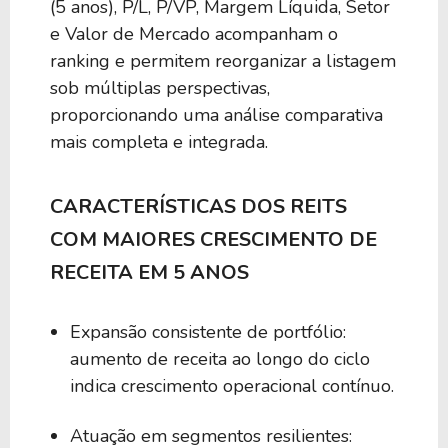
(5 anos), P/L, P/VP, Margem Líquida, Setor
4,82%
17,67
EPR
e Valor de Mercado acompanham o
ranking e permitem reorganizar a listagem
4,69%
25,62
sob múltiplas perspectivas,
NHI
proporcionando uma análise comparativa
mais completa e integrada.
4,24%
19,63
ESRT
CARACTERÍSTICAS DOS REITS
4,10%
83,76
DEA
COM MAIORES CRESCIMENTO DE
RECEITA EM 5 ANOS
3,88%
23,57
CDP
Expansão consistente de portfólio:
aumento de receita ao longo do ciclo
3,65%
-28,51
MAC
indica crescimento operacional contínuo.
3,33%
32,61
UHT
Atuação em segmentos resilientes: