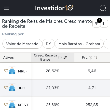
Ranking de Reits de Maiores Crescimento
1
de empresas do setor outros
de Receita
Ranking por:
Valor de Mercado
DY
Mais Baratas - Graham
M
Cresc. Receita
Ativos
P/L
5 anos
28,62%
6,46
NREF
27,03%
4,71
JPC
25,33%
252,85
NTST