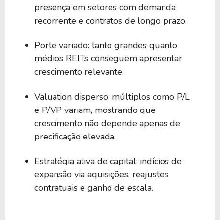
presença em setores com demanda
recorrente e contratos de longo prazo.
3,30%
31,18
ELS
Porte variado: tanto grandes quanto
médios REITs conseguem apresentar
3,28%
18,90
OLP
crescimento relevante.
3,09%
20,30
KRC
Valuation disperso: múltiplos como P/L
e P/VP variam, mostrando que
crescimento não depende apenas de
2,29%
24,23
OHI
precificação elevada.
Estratégia ativa de capital: indícios de
1,79%
-79,71
DEI
expansão via aquisições, reajustes
contratuais e ganho de escala.
1,46%
-35,48
AHRT