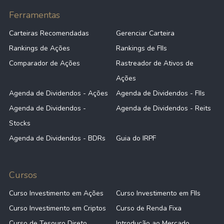
-0,02%
10,95
SUI
Ferramentas
Carteiras Recomendadas
Gerenciar Carteira
-0,16%
-19,13
OPINL
Rankings de Ações
Rankings de FIIs
Comparador de Ações
Rastreador de Ativos de
-0,66%
0,00
Ações
AOMR
Agenda de Dividendos - Ações
Agenda de Dividendos - FIIs
Agenda de Dividendos -
Agenda de Dividendos - Reits
-1,29%
14,17
STWD
Stocks
Agenda de Dividendos - BDRs
Guia do IRPF
-3,23%
9,74
SAR
Cursos
-4,70%
-6,19
JBGS
Curso Investimento em Ações
Curso Investimento em FIIs
Curso Investimento em Criptos
Curso de Renda Fixa
Curso de Tesouro Direto
Introdução ao Mercado