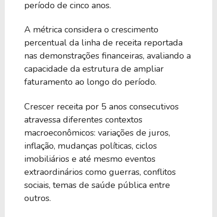
período de cinco anos.
8,24%
24,07
SRC
A métrica considera o crescimento
percentual da linha de receita reportada
nas demonstrações financeiras, avaliando a
8,09%
23,56
FCPT
capacidade da estrutura de ampliar
faturamento ao longo do período.
7,37%
24,13
GTY
Crescer receita por 5 anos consecutivos
atravessa diferentes contextos
7,06%
48,72
UMH
macroeconômicos: variações de juros,
inflação, mudanças políticas, ciclos
imobiliários e até mesmo eventos
6,45%
29,98
INVH
extraordinários como guerras, conflitos
sociais, temas de saúde pública entre
6,43%
26,71
CUBE
outros.