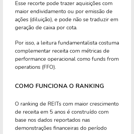
Esse recorte pode trazer aquisições com
6,40%
41,94
SKT
maior endividamento ou por emissão de
ações (diluição), e pode não se traduzir em
6,40%
44,93
PECO
geração de caixa por cota.
Por isso, a leitura fundamentalista costuma
6,37%
9,69
PLYM
complementar receita com métricas de
performance operacional como funds from
operations (FFO).
5,92%
-922,47
CUZ
COMO FUNCIONA O RANKING
5,56%
12,06
RITM
O ranking de REITs com maior crescimento
5,47%
-61,08
XRN
de receita em 5 anos é construído com
base nos dados reportados nas
demonstrações financeiras do período
5,39%
12,92
IIPR