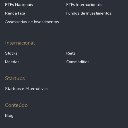
ETFs Nacionais
ETFs Internacionais
Renda Fixa
Fundos de Investimentos
-
13,10
IVR
Assessorias de Investimentos
-
0,00
RC
Internacional
Stocks
Reits
-
16,80
EARN
Moedas
Commodities
-
-1,24
NLOP
Startups
Startups e Alternativos
-
-125,01
FVR
Conteúdo
-
-5,78
FRMI
Blog