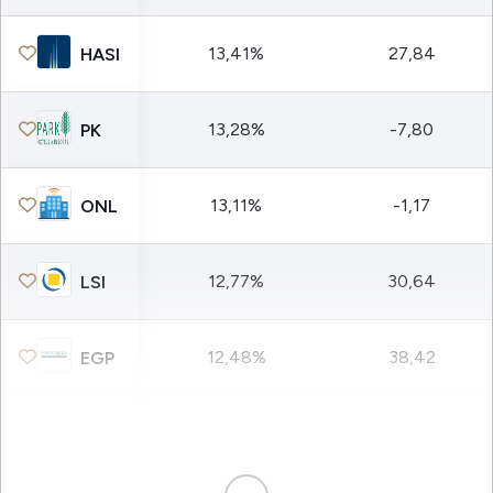
13,41%
27,84
HASI
13,28%
-7,80
PK
13,11%
-1,17
ONL
12,77%
30,64
LSI
12,48%
38,42
EGP
11,85%
61,84
XHR