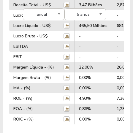
Receita Total - US$
3,47 Bilhões
2,87 Bil
anual
5 anos
Lucro Operacional - US$
-
-
Lucro Líquido - US$
465,50 Milhões
681,45 M
Lucro Bruto - US$
-
-
EBITDA
-
-
EBIT
-
-
Margem Líquida - (%)
22,08%
26,81%
Margem Bruta - (%)
0,00%
0,00%
MA - (%)
0,00%
0,00%
ROE - (%)
4,93%
7,36%
EOA - (%)
0,86%
1,28%
ROIC - (%)
0,00%
0,00%