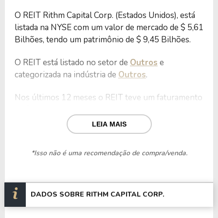
O REIT Rithm Capital Corp. (Estados Unidos), está
listada na NYSE com um valor de mercado de $ 5,61
Bilhões, tendo um patrimônio de $ 9,45 Bilhões.
O REIT está listado no setor de
Outros
e
categorizada na indústria de
Outros
.
Nos últimos 12 meses o REIT teve um faturamento
de $ 3,47 Bilhões, que gerou um lucro no valor de
$ 465,50 Milhões.
LEIA MAIS
Quanto aos seus principais indicadores, o REIT
*Isso não é uma recomendação de compra/venda.
possui um P/L de 12,06, um P/VP de 0,59 e nos
últimos 12 meses o dividend yeld da RITM ficou em
9,94%.
DADOS SOBRE RITHM CAPITAL CORP.
O REIT é negociada no exterior através do ticker
RITM
.