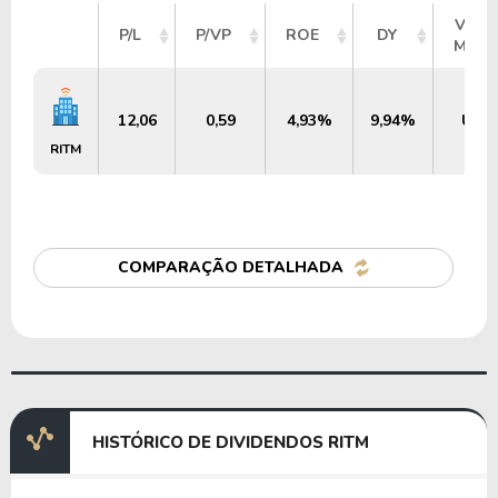
VALO
P/L
P/VP
ROE
DY
MER
12,06
0,59
4,93%
9,94%
US$ 
RITM
COMPARAÇÃO DETALHADA
HISTÓRICO DE DIVIDENDOS RITM