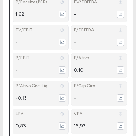
P/Receita (PSR)
EV/EBITDA
1,62
-
EV/EBIT
P/EBITDA
-
-
P/EBIT
P/Ativo
-
0,10
P/Ativo Circ. Liq.
P/Cap.Giro
-0,13
-
LPA
VPA
0,83
16,93