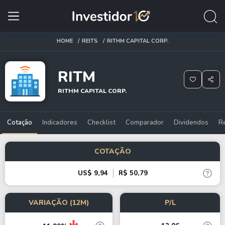
HOME
REITS
RITHM CAPITAL CORP.
RITM
RITHM CAPITAL CORP.
Cotação
Indicadores
Checklist
Comparador
Dividendos
R
COTAÇÃO
US$ 9,94
R$ 50,79
VARIAÇÃO (12M)
P/L