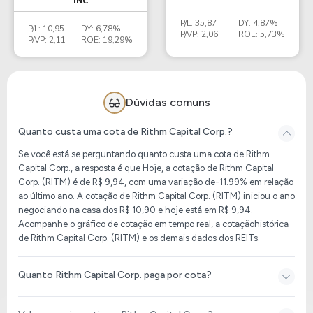
INC
P/L:
35,87
DY:
4,87%
P/L:
10,95
DY:
6,78%
P/VP:
2,06
ROE:
5,73%
P/VP:
2,11
ROE:
19,29%
Dúvidas comuns
Quanto custa uma cota de Rithm Capital Corp.?
Se você está se perguntando quanto custa uma cota de Rithm
Capital Corp., a resposta é que
Hoje, a cotação de Rithm Capital
Corp. (RITM)
é de
R$ 9,94
, com uma variação de
-11.99%
em relação
ao último ano. A cotação de
Rithm Capital Corp. (RITM)
iniciou o ano
negociando na casa dos
R$ 10,90
e hoje está em
R$ 9,94
.
Acompanhe o gráfico de cotação em tempo real, a cotaçãohistórica
de
Rithm Capital Corp. (RITM)
e os demais dados dos REITs.
Quanto Rithm Capital Corp. paga por cota?