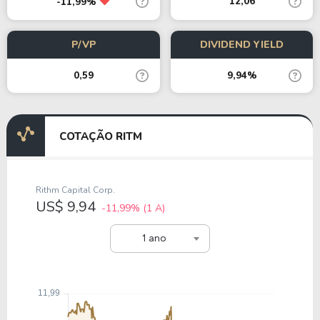
12,06
-11,99%
P/VP
DIVIDEND YIELD
0,59
9,94%
COTAÇÃO RITM
Rithm Capital Corp.
US$ 9,94
-11,99%
(1 A)
1 ano