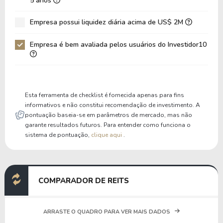
5 anos
Dívida Bruta / Patrimônio
0,00
0,00
Empresa possui liquidez diária acima de US$ 2M
Patrimônio / Ativos
0,17
0,17
Empresa é bem avaliada pelos usuários do Investidor10
Passivos / Ativos
0,83
0,83
Liquidez Corrente
0,00
0,00
P/Cap Giro
0,00
0,00
Esta ferramenta de checklist é fornecida apenas para fins
P/Ativo Circ Líq
-0,13
-0,14
informativos e não constitui recomendação de investimento. A
pontuação baseia-se em parâmetros de mercado, mas não
garante resultados futuros. Para entender como funciona o
sistema de pontuação,
clique aqui
.
COMPARADOR DE REITS
ARRASTE O QUADRO PARA VER MAIS DADOS