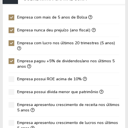
EV/EBIT
0,00
0,00
P/EBITDA
0,00
0,00
Empresa com mais de 5 anos de Bolsa
P/EBIT
0,00
0,00
Empresa nunca deu prejuízo (ano fiscal)
P/Ativo
0,11
0,11
Empresa com lucro nos últimos 20 trimestres (5 anos)
VPA
16,68
15,17
LPA
1,23
1,79
Empresa pagou +5% de dividendos/ano nos últimos 5
Giro de Ativos
0,02
0,02
anos
ROE
7,36%
11,81%
Empresa possui ROE acima de 10%
ROIC
0,00%
0,00%
Empresa possui dívida menor que patrimônio
ROA
1,28%
2,02%
Dívida Líquida / Patrimônio
0,00
0,00
Empresa apresentou crescimento de receita nos últimos
5 anos
Dívida Líquida / EBITDA
0,00
0,00
Empresa apresentou crescimento de lucros nos últimos
Dívida Líquida / EBIT
0,00
0,00