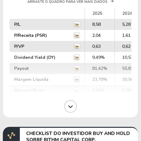
ARRASTE O QUADRO PARA VER MAIS DADOS
2025
2024
P/L
8,58
5,28
P/Receita (PSR)
2,04
1,61
P/VP
0,63
0,62
Dividend Yield (DY)
9,49%
10,57%
Payout
81,42%
55,81%
Margem Líquida
23,78%
30,56%
Margem Bruta
0,00%
0,00%
Margem Operacional
0,00%
0,00%
Margem EBIT
0,00%
0,00%
Margem EBITDA
0,00%
0,00%
CHECKLIST DO INVESTIDOR BUY AND HOLD
EV/EBITDA
0,00
0,00
SOBRE RITHM CAPITAL CORP.