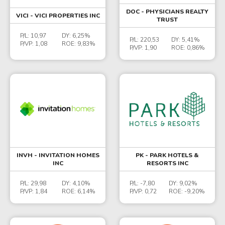
DOC - PHYSICIANS REALTY
VICI - VICI PROPERTIES INC
TRUST
P/L:
10,97
DY:
6,25%
P/L:
220,53
DY:
5,41%
P/VP:
1,08
ROE:
9,83%
P/VP:
1,90
ROE:
0,86%
INVH - INVITATION HOMES
PK - PARK HOTELS &
INC
RESORTS INC
P/L:
29,98
DY:
4,10%
P/L:
-7,80
DY:
9,02%
P/VP:
1,84
ROE:
6,14%
P/VP:
0,72
ROE:
-9,20%