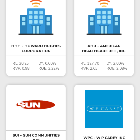
HHH - HOWARD HUGHES
AHR - AMERICAN
CORPORATION
HEALTHCARE REIT, INC.
P/L:
30,25
DY:
0,00%
P/L:
127,70
DY:
2,00%
P/VP:
0,98
ROE:
3,22%
P/VP:
2,65
ROE:
2,08%
SUI - SUN COMMUNITIES
WPC - W P CAREY INC