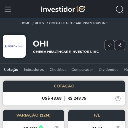
HOME
REITS
OMEGA HEALTHCARE INVESTORS INC
OHI
OMEGA HEALTHCARE INVESTORS INC
Cotação
Indicadores
Checklist
Comparador
Dividendos
R
COTAÇÃO
US$ 48,68
R$ 248,75
VARIAÇÃO (12M)
P/L