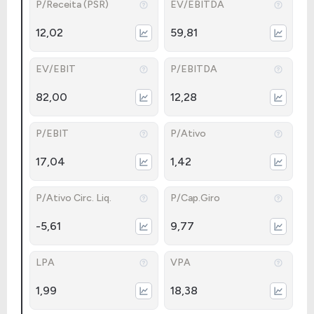
P/Receita (PSR)
EV/EBITDA
12,02
59,81
EV/EBIT
P/EBITDA
82,00
12,28
P/EBIT
P/Ativo
17,04
1,42
P/Ativo Circ. Liq.
P/Cap.Giro
-5,61
9,77
LPA
VPA
1,99
18,38