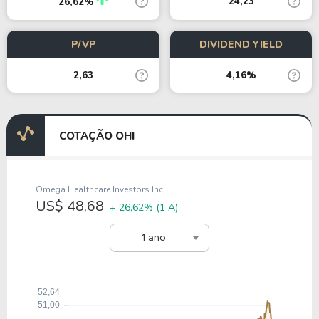
24,23
26,62%
P/VP
DIVIDEND YIELD
2,63
4,16%
COTAÇÃO OHI
Omega Healthcare Investors Inc
US$ 48,68
+ 26,62%
(1 A)
1 ano