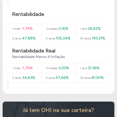
Rentabilidade
-1,78%
3,16%
26,62%
1 mês
3 meses
1 ano
47,88%
105,34%
193,21%
2 anos
5 anos
10 anos
Rentabilidade Real
Rentabilidade Menos A Inflação.
-1,78%
3,00%
21,18%
1 mês
3 meses
1 ano
34,63%
57,68%
81,50%
2 anos
5 anos
10 anos
Já tem OHI na sua carteira?