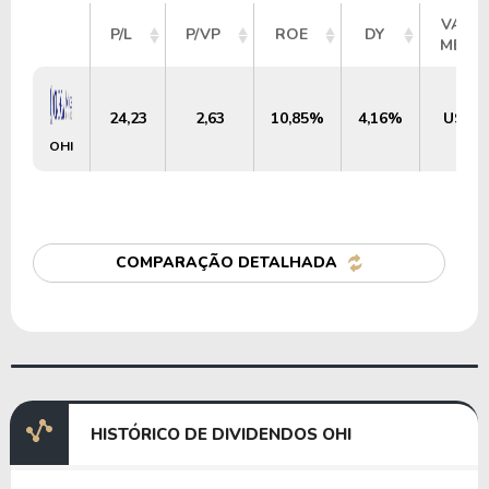
VALO
P/L
P/VP
ROE
DY
MERC
24,23
2,63
10,85%
4,16%
US$ 1
OHI
COMPARAÇÃO DETALHADA
HISTÓRICO DE DIVIDENDOS OHI