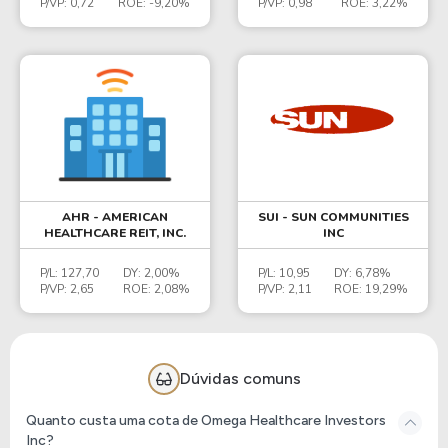
P/VP:
0,72
ROE:
-9,20%
P/VP:
0,98
ROE:
3,22%
AHR - AMERICAN
SUI - SUN COMMUNITIES
HEALTHCARE REIT, INC.
INC
P/L:
127,70
DY:
2,00%
P/L:
10,95
DY:
6,78%
P/VP:
2,65
ROE:
2,08%
P/VP:
2,11
ROE:
19,29%
Dúvidas comuns
Quanto custa uma cota de Omega Healthcare Investors
Inc?