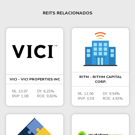
REITS RELACIONADOS
RITM - RITHM CAPITAL
VICI - VICI PROPERTIES INC
CORP.
P/L:
10,97
DY:
6,25%
P/L:
12,06
DY:
9,94%
P/VP:
1,08
ROE:
9,83%
P/VP:
0,59
ROE:
4,93%