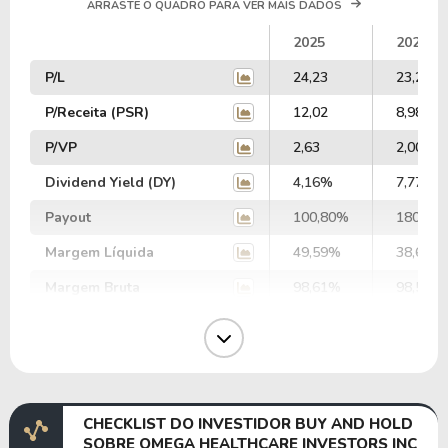
ARRASTE O QUADRO PARA VER MAIS DADOS
2025
2024
P/L
24,23
23,25
P/Receita (PSR)
12,02
8,98
P/VP
2,63
2,00
Dividend Yield (DY)
4,16%
7,77%
Payout
100,80%
180,65
Margem Líquida
49,59%
38,65%
Margem Bruta
98,61%
98,52%
Margem Operacional
63,27%
62,74%
Margem EBIT
69,87%
62,25%
Margem EBITDA
95,79%
90,40%
CHECKLIST DO INVESTIDOR BUY AND HOLD
EV/EBITDA
59,81
69,55
SOBRE OMEGA HEALTHCARE INVESTORS INC