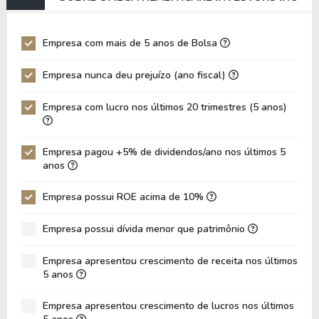
EV/EBIT
82,00
100,98
P/EBITDA
12,28
9,97
Empresa com mais de 5 anos de Bolsa
P/EBIT
17,04
14,70
Empresa nunca deu prejuízo (ano fiscal)
P/Ativo
1,42
0,95
Empresa com lucro nos últimos 20 trimestres (5 anos)
VPA
18,38
17,27
LPA
1,99
1,48
Empresa pagou +5% de dividendos/ano nos últimos 5
Giro de Ativos
0,03
0,03
anos
ROE
10,85%
8,59%
Empresa possui ROE acima de 10%
ROIC
8,31%
7,61%
Empresa possui dívida menor que patrimônio
ROA
5,87%
4,11%
Dívida Líquida / Patrimônio
0,73
0,91
Empresa apresentou crescimento de receita nos últimos
5 anos
Dívida Líquida / EBITDA
13,04
17,11
Empresa apresentou crescimento de lucros nos últimos
Dívida Líquida / EBIT
17,88
24,85