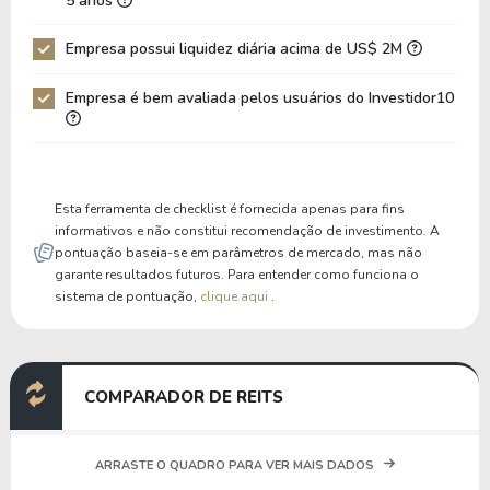
5 anos
Dívida Bruta / Patrimônio
0,74
1,02
Empresa possui liquidez diária acima de US$ 2M
Patrimônio / Ativos
0,54
0,48
Empresa é bem avaliada pelos usuários do Investidor10
Passivos / Ativos
0,46
0,52
Liquidez Corrente
3,46
8,03
P/Cap Giro
9,77
5,73
Esta ferramenta de checklist é fornecida apenas para fins
P/Ativo Circ Líq
-5,61
-5,23
informativos e não constitui recomendação de investimento. A
pontuação baseia-se em parâmetros de mercado, mas não
garante resultados futuros. Para entender como funciona o
sistema de pontuação,
clique aqui
.
COMPARADOR DE REITS
ARRASTE O QUADRO PARA VER MAIS DADOS