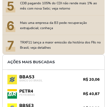
5
CDB pagando 105% do CDI não rende mais 1% ao
mês com nova Selic; veja retorno
6
Mais uma empresa da B3 pede recuperação
extrajudicial; conheça
7
TRXF11 lança a maior emissão da história dos FIIs no
Brasil; veja detalhes
AÇÕES MAIS BUSCADAS
BBAS3
R$ 20,06
BANCO DO BRASIL
PETR4
R$ 40,87
PETROBRAS
BBSE3