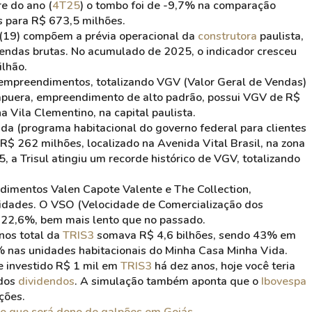
e do ano (
4T25
) o tombo foi de -9,7% na comparação
s para R$ 673,5 milhões.
(19) compõem a prévia operacional da
construtora
paulista,
vendas brutas. No acumulado de 2025, o indicador cresceu
ilhão.
is empreendimentos, totalizando VGV (Valor Geral de Vendas)
rapuera, empreendimento de alto padrão, possui VGV de R$
a Vila Clementino, na capital paulista.
ida (programa habitacional do governo federal para clientes
R$ 262 milhões, localizado na Avenida Vital Brasil, na zona
, a Trisul atingiu um recorde histórico de VGV, totalizando
dimentos Valen Capote Valente e The Collection,
idades. O VSO (Velocidade de Comercialização dos
e 22,6%, bem mais lento que no passado.
nos total da
TRIS3
somava R$ 4,6 bilhões, sendo 43% em
 nas unidades habitacionais do Minha Casa Minha Vida.
se investido R$ 1 mil em
TRIS3
há dez anos, hoje você teria
 dos
dividendos
. A simulação também aponta que o
Ibovespa
ções.