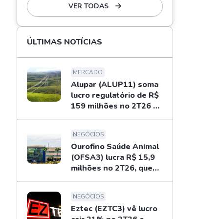
VER TODAS
ÚLTIMAS NOTÍCIAS
MERCADO
Alupar (ALUP11) soma
lucro regulatório de R$
159 milhões no 2T26 e
libera dividendos
NEGÓCIOS
Ourofino Saúde Animal
(OFSA3) lucra R$ 15,9
milhões no 2T26, queda
de 33%
NEGÓCIOS
Eztec (EZTC3) vê lucro