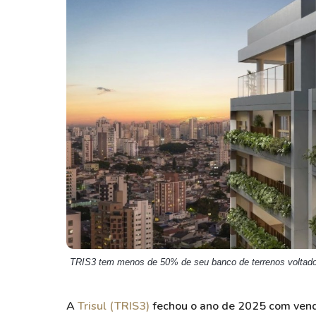
Weg
XPLG11
Klabin
KNRI11
Petrobrás
KNCR11
Ver todos
Ver todos
TRIS3 tem menos de 50% de seu banco de terrenos voltado 
A
Trisul (TRIS3)
fechou o ano de 2025 com venda