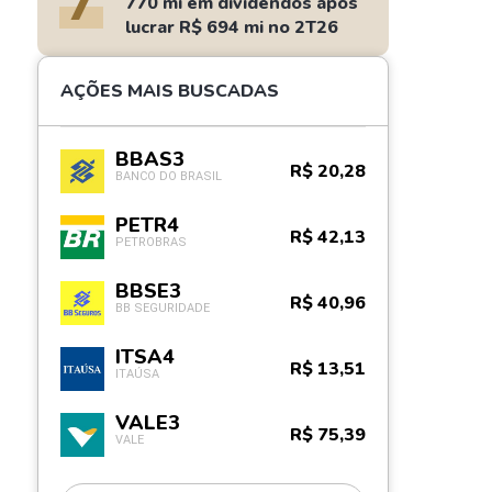
7
770 mi em dividendos após
lucrar R$ 694 mi no 2T26
AÇÕES MAIS BUSCADAS
BBAS3
R$ 20,28
BANCO DO BRASIL
PETR4
R$ 42,13
PETROBRAS
BBSE3
R$ 40,96
BB SEGURIDADE
ITSA4
R$ 13,51
ITAÚSA
VALE3
R$ 75,39
VALE