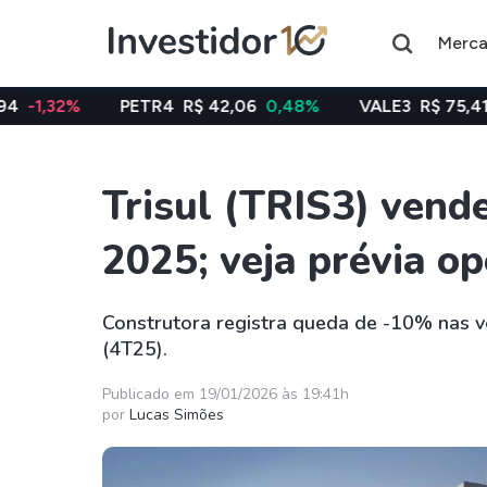
Merc
PETR4
R$ 42,06
0,48%
VALE3
R$ 75,41
-1,87%
B
Trisul (TRIS3) ven
Assuntos do momento
2025; veja prévia op
Índice
Índice
Ibovespa
Selic
Construtora registra queda de -10% nas v
(4T25).
Ações
FIIs
Taesa
XPML11
Publicado em 19/01/2026 às 19:41h
por
Lucas Simões
Itausa
RECR11
Ambev
HGLG11