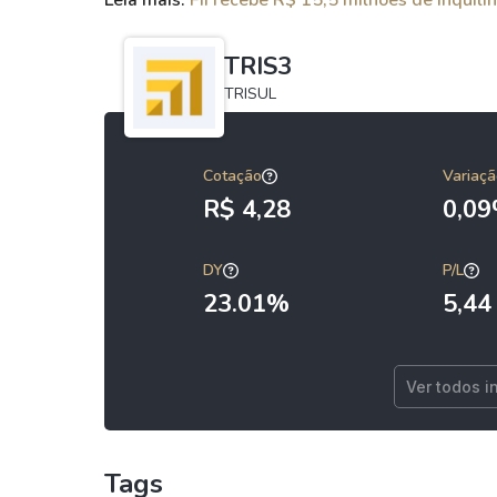
Leia mais:
FII recebe R$ 15,5 milhões de inquil
TRIS3
TRISUL
Cotação
Variaçã
R$ 4,28
0,0
DY
P/L
23.01%
5,44
Ver todos i
Tags