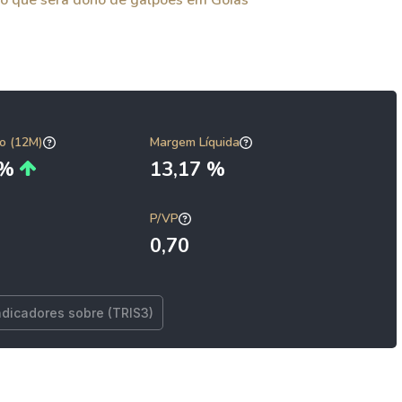
ino que será dono de galpões em Goiás
o (12M)
Margem Líquida
9%
13,17 %
P/VP
0,70
ndicadores sobre (TRIS3)