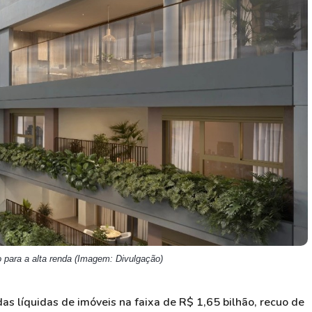
HASH11
Google
Dogecoin
GOLD11
Meta
Solana
XINA11
Coca-Cola
Cardano
Ver todos
Ver todos
Ver todos
para a alta renda (Imagem: Divulgação)
s líquidas de imóveis na faixa de R$ 1,65 bilhão, recuo de