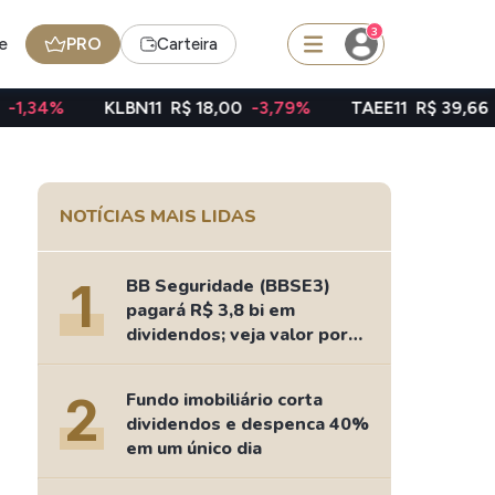
3
e
PRO
Carteira
LBN11
R$ 18,00
-3,79%
TAEE11
R$ 39,66
-1,00%
N
squisar
NOTÍCIAS MAIS LIDAS
FII
TRXF11
1
BB Seguridade (BBSE3)
pagará R$ 3,8 bi em
dividendos; veja valor por
ação
edas
Ideias
2
Fundo imobiliário corta
Agenda de Dividendos
dividendos e despenca 40%
Radar do Dividendo Inteligente
em um único dia
oin - BNB
Carteiras Recomendadas