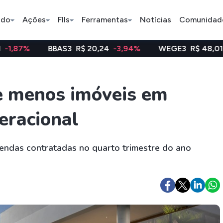
ado
Ações
FIIs
Ferramentas
Notícias
Comunidad
BAS3
R$ 20,24
-3,94%
WEGE3
R$ 48,01
-1,34%
K
Pe
de menos imóveis em
eracional
Índice
Ação
Ação
Bradesco
Petrobras
Axia
endas contratadas no quarto trimestre do ano
ETFs
Stocks
Criptomo
BOVA11
Tesla
Bitcoin
IVVB11
Apple
Ethereum
SMAL11
Amazon
Binance C