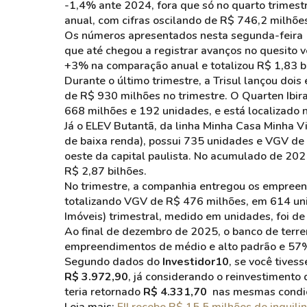
-1,4% ante 2024, fora que só no quarto trimestr
anual, com cifras oscilando de R$ 746,2 milhõe
Os números apresentados nesta segunda-feira 
que até chegou a registrar avanços no quesito 
+3% na comparação anual e totalizou R$ 1,83 b
Durante o último trimestre, a Trisul lançou do
de R$ 930 milhões no trimestre. O Quarten Ibi
668 milhões e 192 unidades, e está localizado n
Já o ELEV Butantã, da linha Minha Casa Minha V
de baixa renda), possui 735 unidades e VGV de 
oeste da capital paulista. No acumulado de 2025
R$ 2,87 bilhões.
No trimestre, a companhia entregou os empreen
totalizando VGV de R$ 476 milhões, em 614 un
Imóveis) trimestral, medido em unidades, foi d
Ao final de dezembro de 2025, o banco de terre
empreendimentos de médio e alto padrão e 57%
Segundo dados do
Investidor10
, se você tives
R$ 3.972,90
, já considerando o reinvestimento
teria retornado
R$ 4.331,70
nas mesmas condi