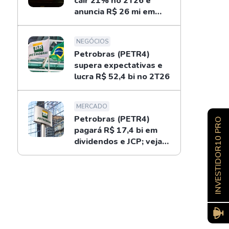
cair 21% no 2T26 e
anuncia R$ 26 mi em
dividendos
NEGÓCIOS
Petrobras (PETR4)
supera expectativas e
lucra R$ 52,4 bi no 2T26
MERCADO
Petrobras (PETR4)
INVESTIDOR10 PRO
pagará R$ 17,4 bi em
dividendos e JCP; veja
como receber