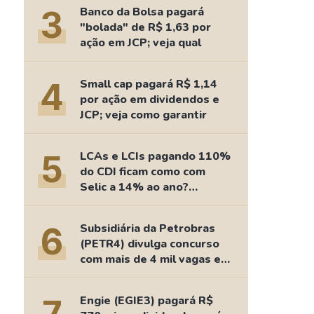
Comparador de Ativos
3
Banco da Bolsa pagará
As Ações Mais Buscadas
"bolada" de R$ 1,63 por
ação em JCP; veja qual
Guia do Iniciante
4
Small cap pagará R$ 1,14
por ação em dividendos e
JCP; veja como garantir
5
LCAs e LCIs pagando 110%
do CDI ficam como com
Selic a 14% ao ano?
Fizemos as contas
6
Subsidiária da Petrobras
(PETR4) divulga concurso
com mais de 4 mil vagas e
salários de até R$ 15 mil
Engie (EGIE3) pagará R$