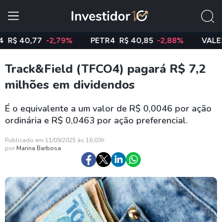
 40,77
-2,79%
PETR4
R$ 40,85
-2,88%
VALE3
R$
Track&Field (TFCO4) pagará R$ 7,2
milhões em dividendos
É o equivalente a um valor de R$ 0,0046 por ação
ordinária e R$ 0,0463 por ação preferencial.
Publicado em 11/09/2025 às 16:03h
por
Marina Barbosa