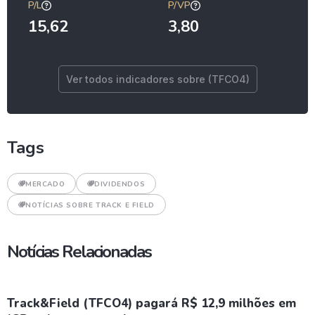
P/L
P/VP
15,62
3,80
Ver todos indicadores sobre (TFCO4)
Tags
MERCADO
DIVIDENDOS
NOTÍCIAS SOBRE TRACK E FIELD
Notícias Relacionadas
Track&Field (TFCO4) pagará R$ 12,9 milhões em