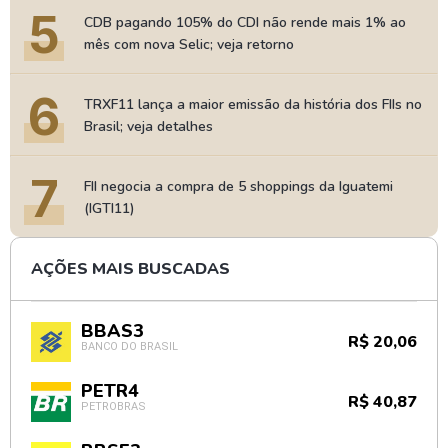
5
CDB pagando 105% do CDI não rende mais 1% ao
mês com nova Selic; veja retorno
6
TRXF11 lança a maior emissão da história dos FIIs no
Brasil; veja detalhes
7
FII negocia a compra de 5 shoppings da Iguatemi
(IGTI11)
AÇÕES MAIS BUSCADAS
BBAS3
R$ 20,06
BANCO DO BRASIL
PETR4
R$ 40,87
PETROBRAS