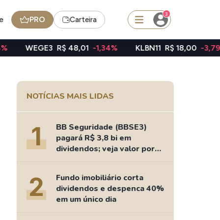
3
e
PRO
Carteira
E3
R$ 48,01
-1,34%
KLBN11
R$ 18,00
-3,79%
TAEE1
squisar
NOTÍCIAS MAIS LIDAS
FII
TRXF11
1
BB Seguridade (BBSE3)
pagará R$ 3,8 bi em
dividendos; veja valor por
ação
edas
Ideias
2
Fundo imobiliário corta
Agenda de Dividendos
dividendos e despenca 40%
Radar do Dividendo Inteligente
em um único dia
oin - BNB
Carteiras Recomendadas