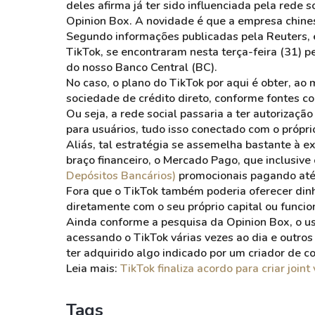
deles afirma já ter sido influenciada pela rede
Opinion Box. A novidade é que a empresa chines
Segundo informações publicadas pela Reuters, 
TikTok, se encontraram nesta terça-feira (31) 
do nosso Banco Central (BC).
No caso, o plano do TikTok por aqui é obter, ao 
sociedade de crédito direto, conforme fontes 
Ou seja, a rede social passaria a ter autorizaçã
para usuários, tudo isso conectado com o própri
Aliás, tal estratégia se assemelha bastante à 
braço financeiro, o Mercado Pago, que inclusiv
Depósitos Bancários)
promocionais pagando at
Fora que o TikTok também poderia oferecer dinh
diretamente com o seu próprio capital ou func
Ainda conforme a pesquisa da Opinion Box, o us
acessando o TikTok várias vezes ao dia e outr
ter adquirido algo indicado por um criador de c
Leia mais:
TikTok finaliza acordo para criar join
Tags