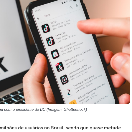
HASH11
Google
Dogecoin
GOLD11
Meta
Solana
XINA11
Coca-Cola
Cardano
Ver todos
Ver todos
Ver todos
niu com o presidente do BC (Imagem: Shutterstock)
 milhões de usuários no Brasil, sendo que quase metade