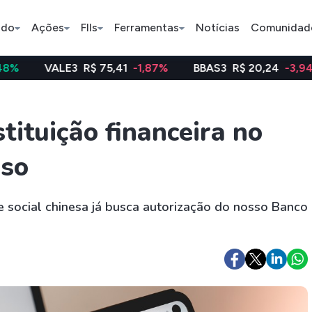
ado
Ações
FIIs
Ferramentas
Notícias
Comunidad
E3
R$ 75,41
-1,87%
BBAS3
R$ 20,24
-3,94%
WEG
Pe
stituição financeira no
aso
Índice
Ação
Ação
Bradesco
Petrobras
Axia
e social chinesa já busca autorização do nosso Banco
ETFs
Stocks
Criptomo
BOVA11
Tesla
Bitcoin
IVVB11
Apple
Ethereum
SMAL11
Amazon
Binance C