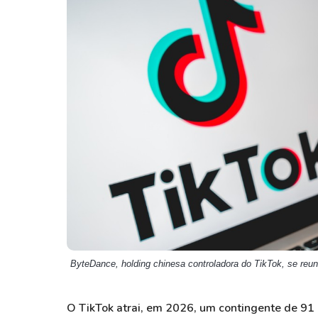
Weg
XPLG11
Klabin
KNRI11
Petrobrás
KNCR11
Ver todos
Ver todos
ByteDance, holding chinesa controladora do TikTok, se reu
O TikTok atrai, em 2026, um contingente de 91