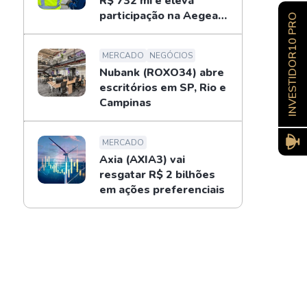
R$ 732 mi e eleva
participação na Aegea
INVESTIDOR10 PRO
para 14%
MERCADO
NEGÓCIOS
Nubank (ROXO34) abre
escritórios em SP, Rio e
Campinas
MERCADO
Axia (AXIA3) vai
resgatar R$ 2 bilhões
em ações preferenciais