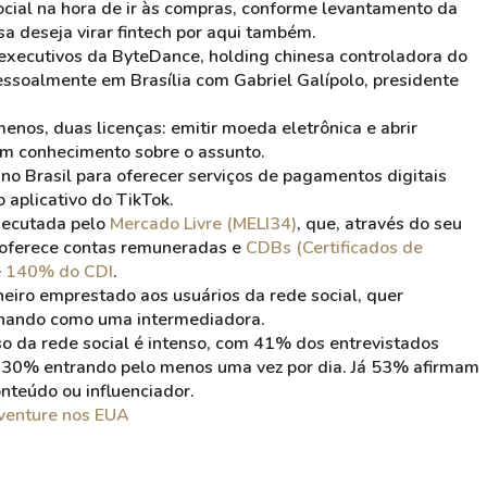
 social na hora de ir às compras, conforme levantamento da
a deseja virar fintech por aqui também.
executivos da ByteDance, holding chinesa controladora do
pessoalmente em Brasília com Gabriel Galípolo, presidente
menos, duas licenças: emitir moeda eletrônica e abrir
com conhecimento sobre o assunto.
o no Brasil para oferecer serviços de pagamentos digitais
o aplicativo do TikTok.
executada pelo
Mercado Livre (MELI34)
, que, através do seu
e oferece contas remuneradas e
CDBs (Certificados de
é
140% do CDI
.
eiro emprestado aos usuários da rede social, quer
ionando como uma intermediadora.
o da rede social é intenso, com 41% dos entrevistados
os 30% entrando pelo menos uma vez por dia. Já 53% afirmam
onteúdo ou influenciador.
t venture nos EUA