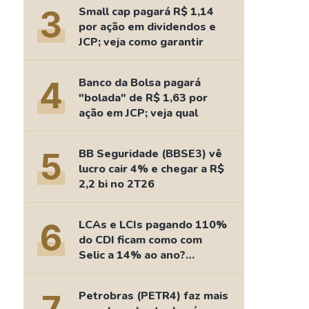
Comparador de Ativos
3
Small cap pagará R$ 1,14
As Ações Mais Buscadas
por ação em dividendos e
JCP; veja como garantir
Guia do Iniciante
4
Banco da Bolsa pagará
"bolada" de R$ 1,63 por
ação em JCP; veja qual
5
BB Seguridade (BBSE3) vê
lucro cair 4% e chegar a R$
2,2 bi no 2T26
6
LCAs e LCIs pagando 110%
do CDI ficam como com
Selic a 14% ao ano?
Fizemos as contas
Petrobras (PETR4) faz mais