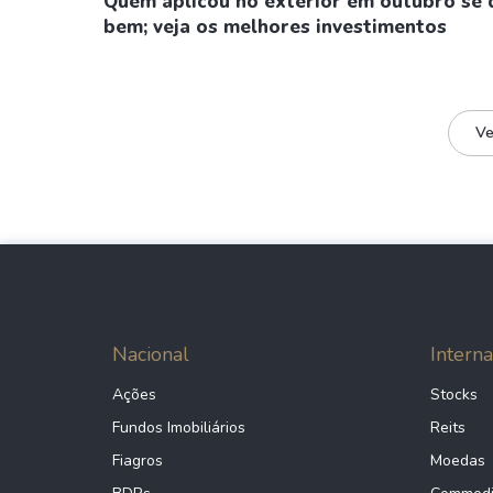
Quem aplicou no exterior em outubro se 
bem; veja os melhores investimentos
Ve
Nacional
Interna
Ações
Stocks
Fundos Imobiliários
Reits
Fiagros
Moedas