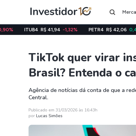
Merc
TUB4
R$ 41,94
-1,32%
PETR4
R$ 42,06
0,48%
VAL
TikTok quer virar in
Assuntos do momento
Brasil? Entenda o c
Índice
Índice
Ibovespa
Selic
Agência de notícias dá conta de que a red
Central.
Ações
FIIs
Taesa
XPML11
Publicado em 31/03/2026 às 16:43h
por
Lucas Simões
Itausa
RECR11
Ambev
HGLG11