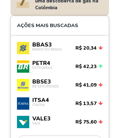
7
uma descoberta de gás na
Colômbia
AÇÕES MAIS BUSCADAS
BBAS3
R$ 20,34
BANCO DO BRASIL
PETR4
R$ 42,23
PETROBRAS
BBSE3
R$ 41,09
BB SEGURIDADE
ITSA4
R$ 13,57
ITAÚSA
VALE3
R$ 75,60
VALE