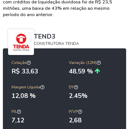
com créditos de liquidação duvidosa foi de R$ 23,5
milhões, uma baixa de 43% em relação ao mesmo
período do ano anterior.
TEND3
CONSTRUTORA TENDA
Cotação
Variação (12M)
R$ 33,63
48,59 %
Margem Líquida
DY
12,08 %
2.45%
P/L
P/VP
7,12
2,68