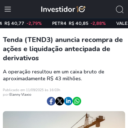
 40,77
-2,79%
PETR4
R$ 40,85
-2,88%
VALE3
R$ 
Tenda (TEND3) anuncia recompra de
ações e liquidação antecipada de
derivativos
A operação resultou em um caixa bruto de
aproximadamente R$ 43 milhões.
Publicado em 11/09/2025 às 16:03h
por
Elanny Vlaxio