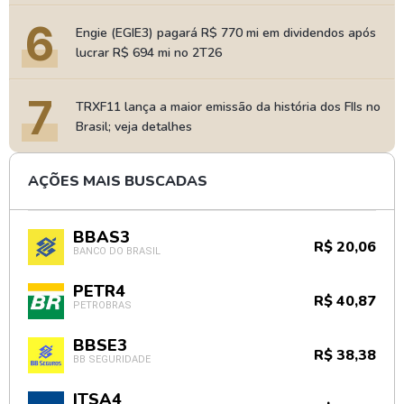
6
Engie (EGIE3) pagará R$ 770 mi em dividendos após
lucrar R$ 694 mi no 2T26
7
TRXF11 lança a maior emissão da história dos FIIs no
Brasil; veja detalhes
AÇÕES MAIS BUSCADAS
BBAS3
R$ 20,06
BANCO DO BRASIL
PETR4
R$ 40,87
PETROBRAS
BBSE3
R$ 38,38
BB SEGURIDADE
ITSA4