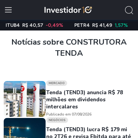
UB4
R$ 40,57
-0,49%
PETR4
R$ 41,49
1,57%
VAL
Notícias sobre CONSTRUTORA
TENDA
MERCADO
Tenda (TEND3) anuncia R$ 78
milhões em dividendos
intercalares
Publicado em 07/08/2026
NEGÓCIOS
Tenda (TEND3) lucra R$ 179 mi
no 2T26 e revisa Ebitda para até