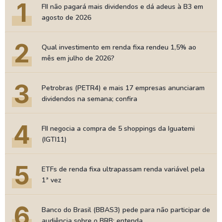
1
FII não pagará mais dividendos e dá adeus à B3 em
agosto de 2026
2
Qual investimento em renda fixa rendeu 1,5% ao
mês em julho de 2026?
3
Petrobras (PETR4) e mais 17 empresas anunciaram
dividendos na semana; confira
4
FII negocia a compra de 5 shoppings da Iguatemi
(IGTI11)
5
ETFs de renda fixa ultrapassam renda variável pela
1ª vez
6
Banco do Brasil (BBAS3) pede para não participar de
audiência sobre o BRB; entenda