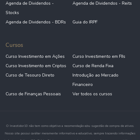
Agenda de Dividendos -
Agenda de Dividendos - Reits
Stocks
Agenda de Dividendos - BDRs
Guia do IRPF
Cursos
Curso Investimento em Ações
Curso Investimento em FIIs
Curso Investimento em Criptos
Curso de Renda Fixa
Curso de Tesouro Direto
Introdução ao Mercado
Financeiro
Curso de Finanças Pessoais
Ver todos os cursos
O Investidor10 não tem como objetivo a recomendação e/ou sugestão de compra de ativos.
Nosso site possui caráter meramente informativo e educativo, sempre trazendo informações