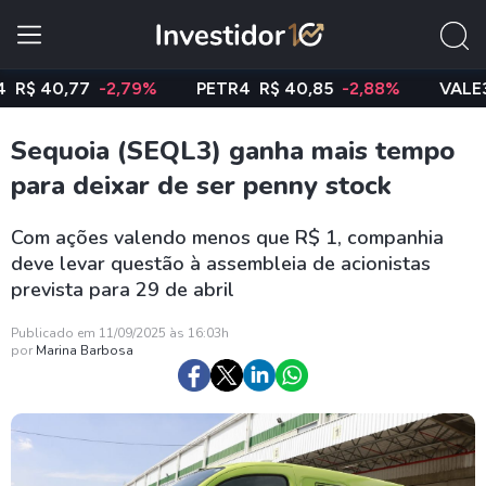
40,77
-2,79%
PETR4
R$ 40,85
-2,88%
VALE3
R$ 
Sequoia (SEQL3) ganha mais tempo
para deixar de ser penny stock
Com ações valendo menos que R$ 1, companhia
deve levar questão à assembleia de acionistas
prevista para 29 de abril
Publicado em 11/09/2025 às 16:03h
por
Marina Barbosa