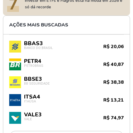
7
Investir em ETFs e Fiagros está na moda em 2026 e
só dá recorde
AÇÕES MAIS BUSCADAS
BBAS3
R$ 20,06
BANCO DO BRASIL
PETR4
R$ 40,87
PETROBRAS
BBSE3
R$ 38,38
BB SEGURIDADE
ITSA4
R$ 13,21
ITAÚSA
VALE3
R$ 74,97
VALE