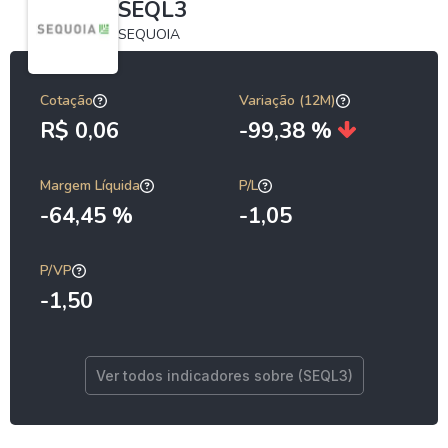
SEQL3
SEQUOIA
Cotação
Variação (12M)
R$ 0,06
-99,38 %
Margem Líquida
P/L
-64,45 %
-1,05
P/VP
-1,50
Ver todos indicadores sobre (SEQL3)